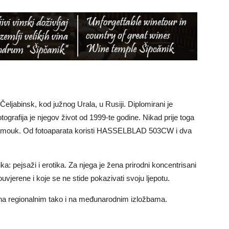
 Čeljabinsk, kod južnog Urala, u Rusiji. Diplomirani je
ografija je njegov život od 1999-te godine. Nikad prije toga
je samouk. Od fotoaparata koristi HASSELBLAD 503CW i dva
a: pejsaži i erotika. Za njega je žena prirodni koncentrisani
ouvjerene i koje se ne stide pokazivati svoju ljepotu.
o na regionalnim tako i na međunarodnim izložbama.