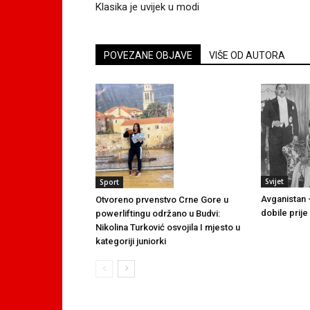
Klasika je uvijek u modi
POVEZANE OBJAVE
VIŠE OD AUTORA
Svijet
Sport
Avganistan 
Otvoreno prvenstvo Crne Gore u
dobile prij
powerliftingu održano u Budvi:
Nikolina Turković osvojila I mjesto u
kategoriji juniorki