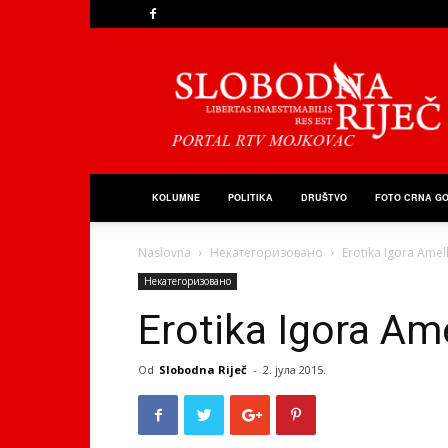
Slobodna
Riječ
KOLUMNE
POLITIKA
DRUŠTVO
FOTO CRNA G
Naslovna
Некатегоризовано
Erotika Igora Amel
Некатегоризовано
Erotika Igora Am
Od
Slobodna Riječ
-
2. јула 2015.