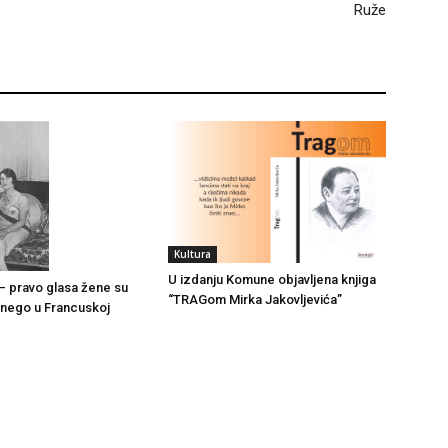
Ruže
Kultura
U izdanju Komune objavljena knjiga
– pravo glasa žene su
“TRAGom Mirka Jakovljevića”
e nego u Francuskoj