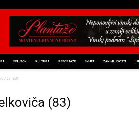
ORA
FELJTON
KULTURA
REPORTAŽE
SVIJET
ZANIMLJIVOSTI
LJ
koviča (83)
elkoviča (83)