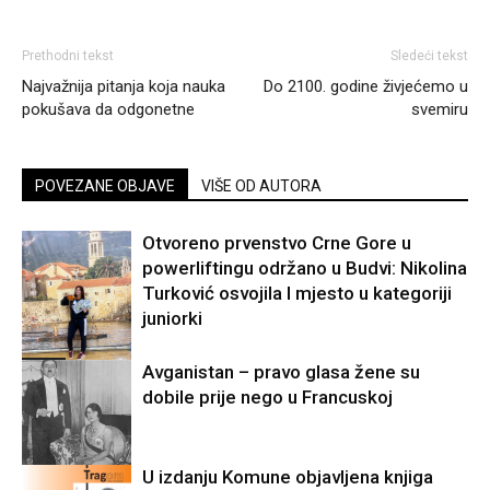
Prethodni tekst
Sledeći tekst
Najvažnija pitanja koja nauka
Do 2100. godine živjećemo u
pokušava da odgonetne
svemiru
POVEZANE OBJAVE
VIŠE OD AUTORA
Otvoreno prvenstvo Crne Gore u
powerliftingu održano u Budvi: Nikolina
Turković osvojila I mjesto u kategoriji
juniorki
Sport
Avganistan – pravo glasa žene su
dobile prije nego u Francuskoj
U izdanju Komune objavljena knjiga
Svijet