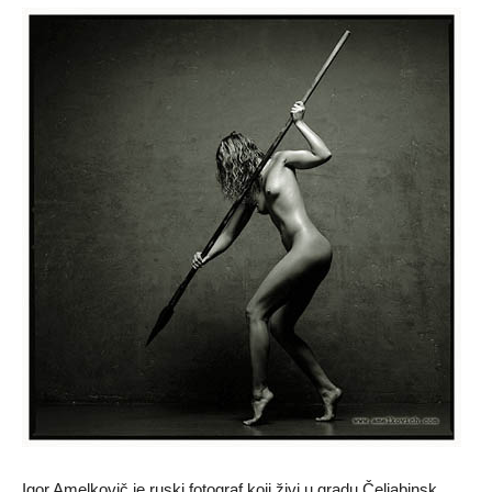
Igor Amelkovič je ruski fotograf koji živi u gradu Čeljabinsk,