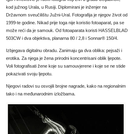
kod južnog Urala, u Rusiji. Diplomirani je inženjer na
Državnom sveučilištu Južni-Ural. Fotografija je njegov život od
1999-te godine. Nikad prije toga nije koristio fotoaparat, pa se
može reći da je samouk. Od fotoaparata koristi HASSELBLAD
503CW i dva objektiva, planarna 80 / 2,8 i Sonnar® 150/4.
Izbjegava digitalnu obradu. Zanimaju ga dva oblika: pejsaži i
erotika. Za njega je žena prirodni koncentrisani oblik ljepote.
Voli fotografisati žene koje su samouvjerene i koje se ne stide
pokazivati svoju ljepotu.
Njegovi radovi su osvojili brojne nagrade, kako na regionalnim
tako i na međunarodnim izložbama.