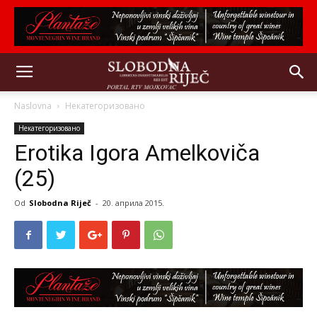
Naslovna
Некатегоризовано
Некатегоризовано
Erotika Igora Amelkoviča
(25)
Od
Slobodna Riječ
-
20. априла 2015.