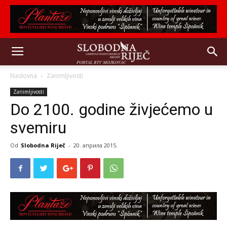
Naslovna
Zanimljivosti
Zanimljivosti
Do 2100. godine živjećemo u
svemiru
Od
Slobodna Riječ
-
20. априла 2015.