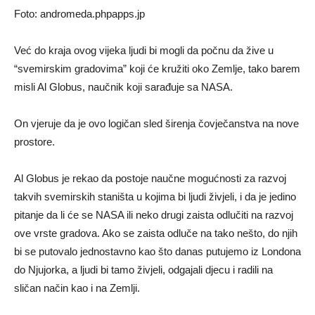
Foto: andromeda.phpapps.jp
Već do kraja ovog vijeka ljudi bi mogli da počnu da žive u
“svemirskim gradovima” koji će kružiti oko Zemlje, tako barem
misli Al Globus, naučnik koji sarađuje sa NASA.
On vjeruje da je ovo logičan sled širenja čovječanstva na nove
prostore.
Al Globus je rekao da postoje naučne mogućnosti za razvoj
takvih svemirskih staništa u kojima bi ljudi živjeli, i da je jedino
pitanje da li će se NASA ili neko drugi zaista odlučiti na razvoj
ove vrste gradova. Ako se zaista odluče na tako nešto, do njih
bi se putovalo jednostavno kao što danas putujemo iz Londona
do Njujorka, a ljudi bi tamo živjeli, odgajali djecu i radili na
sličan način kao i na Zemlji.