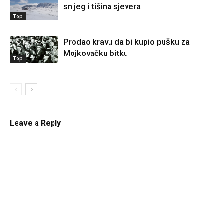
snijeg i tišina sjevera
Top
Prodao kravu da bi kupio pušku za
Mojkovačku bitku
Top
Leave a Reply