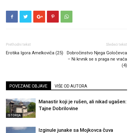
Prethodni tekst
Sledeći tekst
Erotika Igora Amelkoviča (25)
Dobročinstvo Njega Goločevca
– Ni krvnik se s praga ne vraća
(4)
POVEZANE OBJAVE
VIŠE OD AUTORA
Manastir koji je rušen, ali nikad ugašen:
Tajne Dobrilovine
ISTORIJA
Izginule junake sa Mojkovca čuva