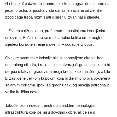
Globus kaže da vrste izumiru ukoliko su ograničene samo na
jedan prostor, a ljudska vrsta danas je zavisna od Zemlje,
zbog čega treba razmišljati o širenju izvan naše planete.
– Živimo u džunglama, prašumama, pustinjama i sneijžnim
uslovima. Raširili smo se maksimalno koliko smo mogli i
sljedeci korak je širenje u svemir – dodao je Globus.
Ovakve svemirske kolonije bile bi napravljene oko velikog
centralnog cilindra, i rotirale bi se stvarajući gravitaciju kako bi
se ljudi u takvim gradovima mogli kretati kao i na Zemlji, a bile
bi zašticene velikom kupolom koja bi djelimicno bila pokrivena
solarnim ćelijama. Ipak, za gradnju takvog naselja potrebna je
velika količina novca.
Takođe, osim novca, trenutno su problem tehnologija i
infrastruktura koje još nisu dovoljno dobre, ali će se s