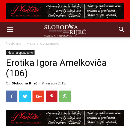
Naslovna
Некатегоризовано
Некатегоризовано
Erotika Igora Amelkoviča
(106)
Od
Slobodna Riječ
-
8. августа 2015.