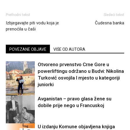
Prethodni tekst
Sledeći tekst
Izbjegavajte piti vodu koja je
Čudesna banka
prenoćila u čaši
POVEZANE OBJAVE
VIŠE OD AUTORA
Otvoreno prvenstvo Crne Gore u
powerliftingu održano u Budvi: Nikolina
Turković osvojila I mjesto u kategoriji
juniorki
Sport
Avganistan – pravo glasa žene su
dobile prije nego u Francuskoj
U izdanju Komune objavljena knjiga
Svijet