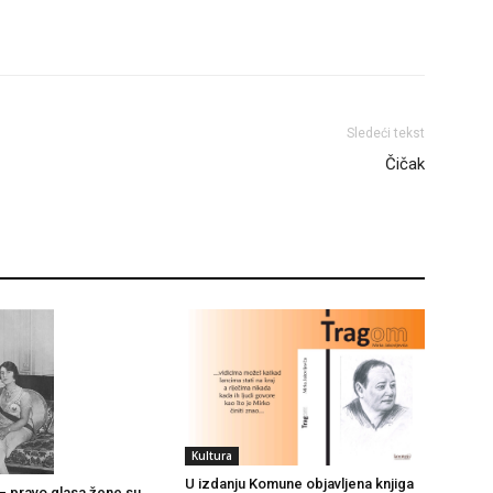
Sledeći tekst
Čičak
Kultura
U izdanju Komune objavljena knjiga
– pravo glasa žene su