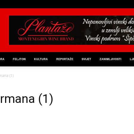
ORA
FELJTON
KULTURA
REPORTAŽE
SVIJET
ZANIMLJIVOSTI
LJ
mana (1)
ormana (1)