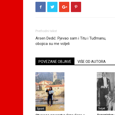
Prethodni tekst
Arsen Dedić: Pjevao sam i Titu i Tuđmanu,
obojica su me voljeli
POVEZANE OBJAVE
VIŠE OD AUTORA
Svijet
Sport
Avganistan 