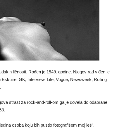
udskih ličnosti. Rođen je 1949. godine. Njegov rad viđen je
i Eskuire, GK, Interview, Life, Vogue, Newsweek, Rolling
.
egova strast za rock-and-roll-om ga je dovela do odabrane
68.
dina osoba koju bih pustio fotografišem moj leš“.