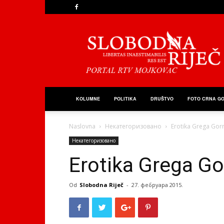
Slobodna
Riječ
KOLUMNE
POLITIKA
DRUŠTVO
FOTO CRNA G
Naslovna
Некатегоризовано
Erotika Grega Gor
Некатегоризовано
Erotika Grega G
Od
Slobodna Riječ
-
27. фебруара 2015.