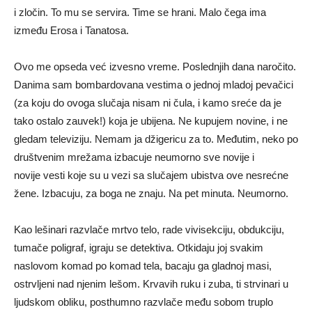
i zločin. To mu se servira. Time se hrani. Malo čega ima
između Erosa i Tanatosa.
Ovo me opseda već izvesno vreme. Poslednjih dana naročito.
Danima sam bombardovana vestima o jednoj mladoj pevačici
(za koju do ovoga slučaja nisam ni čula, i kamo sreće da je
tako ostalo zauvek!) koja je ubijena. Ne kupujem novine, i ne
gledam televiziju. Nemam ja džigericu za to. Međutim, neko po
društvenim mrežama izbacuje neumorno sve novije i
novije vesti koje su u vezi sa slučajem ubistva ove nesrećne
žene. Izbacuju, za boga ne znaju. Na pet minuta. Neumorno.
Kao lešinari razvlače mrtvo telo, rade vivisekciju, obdukciju,
tumače poligraf, igraju se detektiva. Otkidaju joj svakim
naslovom komad po komad tela, bacaju ga gladnoj masi,
ostrvljeni nad njenim lešom. Krvavih ruku i zuba, ti strvinari u
ljudskom obliku, posthumno razvlače među sobom truplo