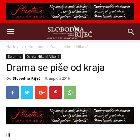
Naslovna
Kolumne
Danica Nikolić Nikolić
Kolumne
Danica Nikolić Nikolić
Drama se piše od kraja
Od
Slobodna Riječ
-
9. априла 2016.
Ili