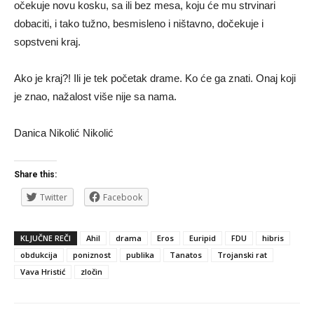
očekuje novu kosku, sa ili bez mesa, koju će mu strvinari
dobaciti, i tako tužno, besmisleno i ništavno, dočekuje i
sopstveni kraj.
Ako je kraj?! Ili je tek početak drame. Ko će ga znati. Onaj koji
je znao, nažalost više nije sa nama.
Danica Nikolić Nikolić
Share this:
Twitter
Facebook
KLJUČNE REČI
Ahil
drama
Eros
Euripid
FDU
hibris
obdukcija
poniznost
publika
Tanatos
Trojanski rat
Vava Hristić
zločin