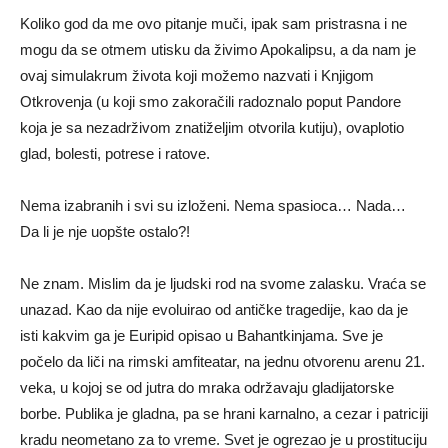
Koliko god da me ovo pitanje muči, ipak sam pristrasna i ne
mogu da se otmem utisku da živimo Apokalipsu, a da nam je
ovaj simulakrum života koji možemo nazvati i Knjigom
Otkrovenja (u koji smo zakoračili radoznalo poput Pandore
koja je sa nezadrživom znatiželjim otvorila kutiju), ovaplotio
glad, bolesti, potrese i ratove.
Nema izabranih i svi su izloženi. Nema spasioca… Nada…
Da li je nje uopšte ostalo?!
Ne znam. Mislim da je ljudski rod na svome zalasku. Vraća se
unazad. Kao da nije evoluirao od antičke tragedije, kao da je
isti kakvim ga je Euripid opisao u Bahantkinjama. Sve je
počelo da liči na rimski amfiteatar, na jednu otvorenu arenu 21.
veka, u kojoj se od jutra do mraka održavaju gladijatorske
borbe. Publika je gladna, pa se hrani karnalno, a cezar i patriciji
kradu neometano za to vreme. Svet je ogrezao je u prostituciju