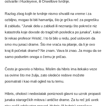
ostvarile i Huxleyeve, ili Orwellove tvrdnje.
Razlog zbog kojih te tvrdnje nismo shvatili na vreme i za
ozbiljno, mogao bi biti hamartija, što je grčka reč za pogrešku
ili zabludu. “Junak dela u zabludi ili neznanju što pokreće niz
katastrofa koje dovode do tragičnih posledica po junaka”, kako
bi rekao profesor Hristić. I to bi bilo u redu, pod uslovom da
smo mu junaci drame. Što me vraća na pitanje, da li je ovo
kraj ili početak drame? Ne znam. Vava bi znao. Ja mogu da se
samo podsetim onoga o čemu je pričao.
Često je govorio o hibrisu. Mislim da hibris ima itekako veze
sa ovime što me žulja, zato sledeće redove možete
posmatrati i kao mali ogled na tu temu.
Hibris, oholost i nedostatak poniznosti glavni su uzrok propasti
junaka starogrčkih mitova i antičke drame. Za tu reč još uvek
nisu našli adekvatan prevod. Hybris (ili hubris) označava