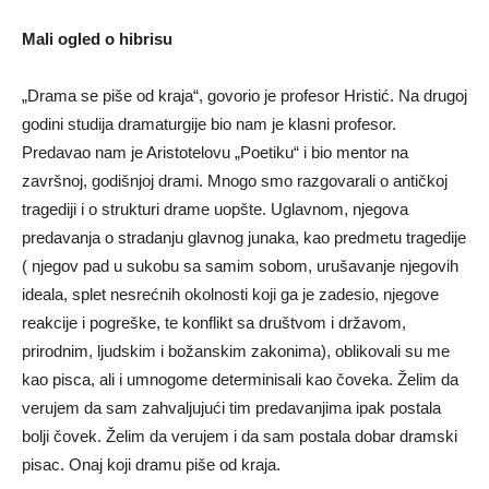
Mali ogled o hibrisu
„Drama se piše od kraja“, govorio je profesor Hristić. Na drugoj
godini studija dramaturgije bio nam je klasni profesor.
Predavao nam je Aristotelovu „Poetiku“ i bio mentor na
završnoj, godišnjoj drami. Mnogo smo razgovarali o antičkoj
tragediji i o strukturi drame uopšte. Uglavnom, njegova
predavanja o stradanju glavnog junaka, kao predmetu tragedije
( njegov pad u sukobu sa samim sobom, urušavanje njegovih
ideala, splet nesrećnih okolnosti koji ga je zadesio, njegove
reakcije i pogreške, te konflikt sa društvom i državom,
prirodnim, ljudskim i božanskim zakonima), oblikovali su me
kao pisca, ali i umnogome determinisali kao čoveka. Želim da
verujem da sam zahvaljujući tim predavanjima ipak postala
bolji čovek. Želim da verujem i da sam postala dobar dramski
pisac. Onaj koji dramu piše od kraja.