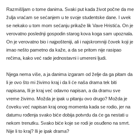
Razmišljam o tome danima. Svaki put kada život počne da me
žulja vraćam se sećanjem u te svoje studentske dane. I uvek
se nekako u tom mom sećanju prikaže lik Vave Hristića. On je
verovatno poslednji gospodin starog kova koga sam upoznala.
On je verovatno bio i najpošteniji, ali i najskromniji čovek koji je
imao nešto pametno da kaže, a da se pritom nije rasipao
rečima, kako već rade jednostavni i umereni ljudi.
Njega nema više, a ja danima izgaram od želje da ga pitam da
li je ovo što mi živimo kraj i da li će naša drama tek biti
napisana, Ili je kraj već odavno napisan, a da dramu sve
vreme živimo. Možda je ipak u pitanju ovo drugo? Možda je
čoveku već napisan kraj onog momenta kada se rodio, jer na
datumu rođenja svako biće dobija potvrdu da će ga nestati u
nekom trenutku. Svako biće koje se rodi je osuđeno na smrt.
Nije li to kraj? Ili je ipak drama?