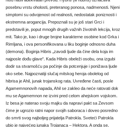
posebnu vrstu oholosti, preteranog ponosa, nadmenosti. Njeni
simptomi su odvojenost od realnosti, nedostatak poniznosti i
ekstremna arogancija. Prepoznali su je još stari Grci i
predstavili je, poput mnogih drugih važnih životnih lekcija, kroz
mit. Tako je, kao i druge brojne karakterne osobine kod Grka i
Rimljana, i ova personifikovana u liku boginje odnosno duha
(demona). Boginja Hibris „zavodi ljude da čine dela koja im
najposle dođu glave“. Kada Hibris obeleži osobu, ona izgubi
dodir sa stvarnošću pa počinje da potcenjuje i ponižava ljude
oko sebe. Najpoznatiji slučaj mitskog heroja obolelog od
hibrisa je Ahil, junak trojanskog rata. Uvređene časti, posle
Agamemnonovih napada, Ahil se zakleo da neće ratovati dok
mu se Agamemnon ne izvini pred celom ahejskom vojskom.
Iz besa je naterao svoju majku da napravi pakt sa Zevsom
čime je ugrozio ratni napor svojih saboraca i doveo posredno
do smrti svog najboljeg prijatelja Patrokla. Sveteći Patrokla
ubio je najvećeg junaka Trojanaca – Hektora. A onda se,