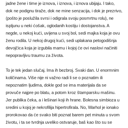
jadne žene i time je iznova, i iznova, i iznova ubijaju. I tako,
dok ne podignu tiraže, dok ne mine senzacija, i dok je prezrivo,
(pošto je poslužila svrsi i odigrala svoju posmrtnu rolu), ne
ispljunu u neki ćošak, oglodanih kostiju i dostojanstva. A
negde, u nekoj kući, uvijena u svoj bol, sedi majka koja je ovu
ženu rodila. U nekoj drugoj kući, sedi uplakana petogodišnja
devojčica koja je izgubila mamu i kojoj će ovi naslovi načiniti
nepopravljivu traumu za života.
To je tek jedan slučaj. Ima ih bezbroj. Svaki dan. U enormnim
količinama. Više nije ni važno radi li se o poznatim ili
nepoznatim ljudima, dokle god se ima materijala da se
provuče najpre po blatu, a potom kroz štamparsku mašinu.
Jer publika čeka, a i lešinari koji ih hrane. Bolesna simbioza u
sredini u kojoj je nekrofilija hipertrofirala. No, Warhol je ionako
prorokovao da će svako biti poznat barem pet minuta u svom
životu, i ta se tvrdnja uveliko ostvaruje, baš kao što su se