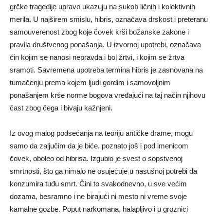
grčke tragedije upravo ukazuju na sukob ličnih i kolektivnih
merila. U najširem smislu, hibris, označava drskost i preteranu
samouverenost zbog koje čovek krši božanske zakone i
pravila društvenog ponašanja. U izvornoj upotrebi, označava
čin kojim se nanosi nepravda i bol žrtvi, i kojim se žrtva
sramoti. Savremena upotreba termina hibris je zasnovana na
tumačenju prema kojem ljudi gordim i samovoljnim
ponašanjem krše norme bogova vređajući na taj način njihovu
čast zbog čega i bivaju kažnjeni.
Iz ovog malog podsećanja na teoriju antičke drame, mogu
samo da zaljučim da je biće, poznato još i pod imenicom
čovek, oboleo od hibrisa. Izgubio je svest o sopstvenoj
smrtnosti, što ga nimalo ne osujećuje u nasušnoj potrebi da
konzumira tuđu smrt. Čini to svakodnevno, u sve većim
dozama, besramno i ne birajući ni mesto ni vreme svoje
karnalne gozbe. Poput narkomana, halapljivo i u groznici