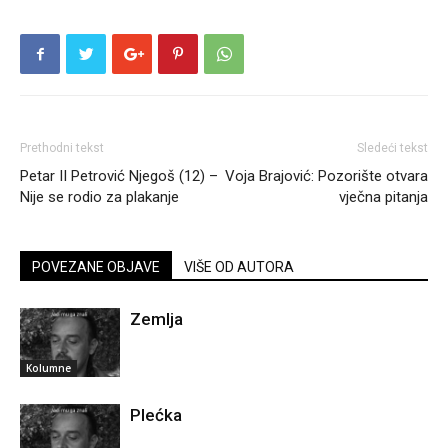
Prethodni tekst
Sledeći tekst
Petar II Petrović Njegoš (12) –
Voja Brajović: Pozorište otvara
Nije se rodio za plakanje
vječna pitanja
POVEZANE OBJAVE
VIŠE OD AUTORA
Zemlja
Kolumne
Plećka