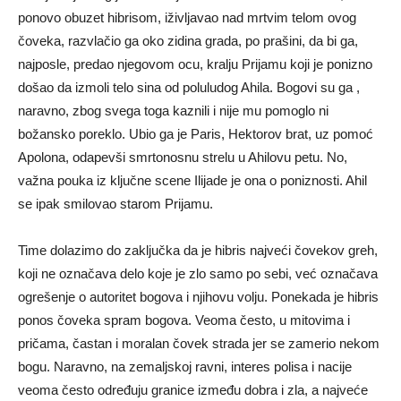
ponovo obuzet hibrisom, iživljavao nad mrtvim telom ovog
čoveka, razvlačio ga oko zidina grada, po prašini, da bi ga,
najposle, predao njegovom ocu, kralju Prijamu koji je ponizno
došao da izmoli telo sina od poluludog Ahila. Bogovi su ga ,
naravno, zbog svega toga kaznili i nije mu pomoglo ni
božansko poreklo. Ubio ga je Paris, Hektorov brat, uz pomoć
Apolona, odapevši smrtonosnu strelu u Ahilovu petu. No,
važna pouka iz ključne scene Ilijade je ona o poniznosti. Ahil
se ipak smilovao starom Prijamu.
Time dolazimo do zaključka da je hibris najveći čovekov greh,
koji ne označava delo koje je zlo samo po sebi, već označava
ogrešenje o autoritet bogova i njihovu volju. Ponekada je hibris
ponos čoveka spram bogova. Veoma često, u mitovima i
pričama, častan i moralan čovek strada jer se zamerio nekom
bogu. Naravno, na zemaljskoj ravni, interes polisa i nacije
veoma često određuju granice između dobra i zla, a najveće