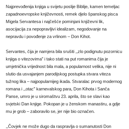
Najprevođenija knjiga u svijetu poslije Biblije, kamen temeljac
zapadnoevropske književnosti, remek djelo španskog pisca
Migela Servantesa i najčešće pominjani književni lik,
asocijacija za nepopravljivi idealizam, negodovanje na
nepravdu i povođenje za vrlinom – Don Kihot.
Servantes, čija je namjera bila srušiti ,,zlo podignutu pozornicu
knjiga o vitezovima” i tako stati na put romanima čija je
umjetnička vrijednost bila mala, a popularnost velika, nije ni
slutio da usvajanjem parodijskog postupka stvara viteza
tužnog lika – najpopularnijeg ikada. Stvaralac prvog modernog
romana i ,,otac” karnevalskog para, Don Kihota i Sanča
Panse, umro je u siromaštvu 23. aprila, što se slavi kao
svjetski Dan knjige. Pokopan je u ženskom manastiru, a gdje
mu je grob – zaboravilo se, jer nije bio označen.
,,Čovjek ne može dugo da raspravlja o sumanutosti Don