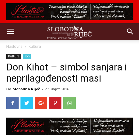
Naslovna
Kultura
Kultura
Top
Don Kihot – simbol sanjara i
neprilagođenosti masi
Od
Slobodna Riječ
-
27. марта 2016.