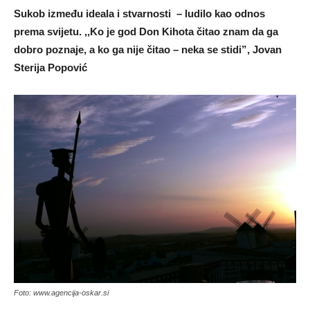
Sukob između ideala i stvarnosti – ludilo kao odnos
prema svijetu. ,,Ko je god Don Kihota čitao znam da ga
dobro poznaje, a ko ga nije čitao – neka se stidi”, Jovan
Sterija Popović
Foto: www.agencija-oskar.si