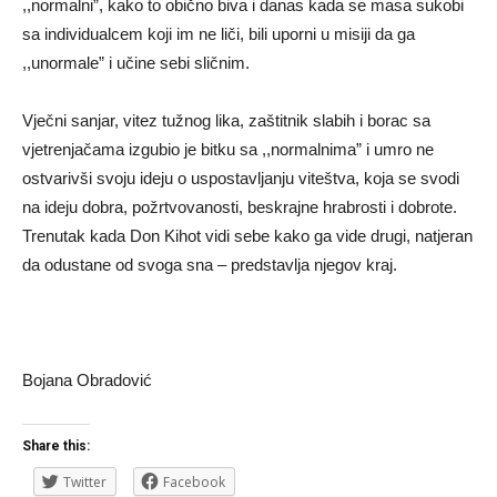
,,normalni”, kako to obično biva i danas kada se masa sukobi
sa individualcem koji im ne liči, bili uporni u misiji da ga
,,unormale” i učine sebi sličnim.
Vječni sanjar, vitez tužnog lika, zaštitnik slabih i borac sa
vjetrenjačama izgubio je bitku sa ,,normalnima” i umro ne
ostvarivši svoju ideju o uspostavljanju viteštva, koja se svodi
na ideju dobra, požrtvovanosti, beskrajne hrabrosti i dobrote.
Trenutak kada Don Kihot vidi sebe kako ga vide drugi, natjeran
da odustane od svoga sna – predstavlja njegov kraj.
Bojana Obradović
Share this:
Twitter
Facebook