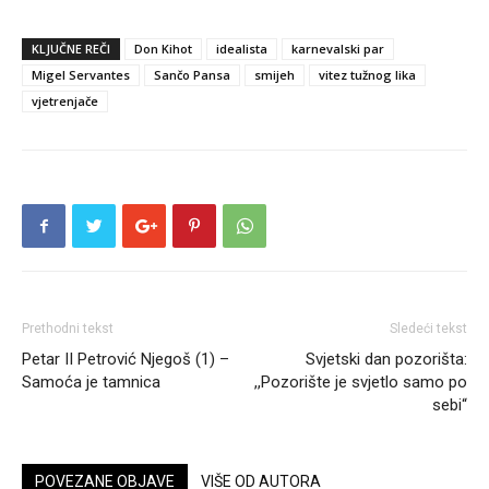
KLJUČNE REČI
Don Kihot
idealista
karnevalski par
Migel Servantes
Sančo Pansa
smijeh
vitez tužnog lika
vjetrenjače
Prethodni tekst
Sledeći tekst
Petar II Petrović Njegoš (1) –
Svjetski dan pozorišta:
Samoća je tamnica
,,Pozorište je svjetlo samo po
sebi“
POVEZANE OBJAVE
VIŠE OD AUTORA