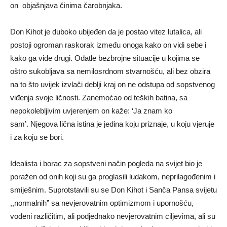
on objašnjava činima čarobnjaka.
Don Kihot je duboko ubijeđen da je postao vitez lutalica, ali
postoji ogroman raskorak između onoga kako on vidi sebe i
kako ga vide drugi. Odatle bezbrojne situacije u kojima se
oštro sukobljava sa nemilosrdnom stvarnošću, ali bez obzira
na to što uvijek izvlači deblji kraj on ne odstupa od sopstvenog
viđenja svoje ličnosti. Zanemoćao od teških batina, sa
nepokolebljivim uvjerenjem on kaže: ‘Ja znam ko
sam’. Njegova lična istina je jedina koju priznaje, u koju vjeruje
i za koju se bori.
Idealista i borac za sopstveni način pogleda na svijet bio je
poražen od onih koji su ga proglasili ludakom, neprilagođenim i
smiješnim. Suprotstavili su se Don Kihot i Sanča Pansa svijetu
,,normalnih” sa nevjerovatnim optimizmom i upornošću,
vođeni različitim, ali podjednako nevjerovatnim ciljevima, ali su