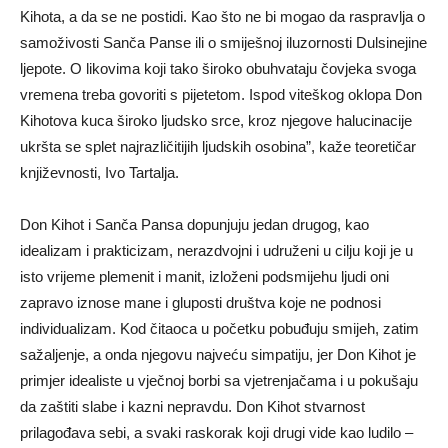
Kihota, a da se ne postidi. Kao što ne bi mogao da raspravlja o
samoživosti Sanča Panse ili o smiješnoj iluzornosti Dulsinejine
ljepote. O likovima koji tako široko obuhvataju čovjeka svoga
vremena treba govoriti s pijetetom. Ispod viteškog oklopa Don
Kihotova kuca široko ljudsko srce, kroz njegove halucinacije
ukršta se splet najrazličitijih ljudskih osobina”, kaže teoretičar
književnosti, Ivo Tartalja.
Don Kihot i Sanča Pansa dopunjuju jedan drugog, kao
idealizam i prakticizam, nerazdvojni i udruženi u cilju koji je u
isto vrijeme plemenit i manit, izloženi podsmijehu ljudi oni
zapravo iznose mane i gluposti društva koje ne podnosi
individualizam. Kod čitaoca u početku pobuđuju smijeh, zatim
sažaljenje, a onda njegovu najveću simpatiju, jer Don Kihot je
primjer idealiste u vječnoj borbi sa vjetrenjačama i u pokušaju
da zaštiti slabe i kazni nepravdu. Don Kihot stvarnost
prilagođava sebi, a svaki raskorak koji drugi vide kao ludilo –