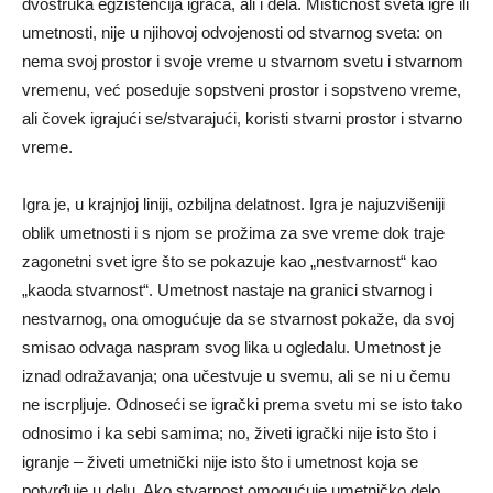
dvostruka egzistencija igrača, ali i dela. Mističnost sveta igre ili
umetnosti, nije u njihovoj odvojenosti od stvarnog sveta: on
nema svoj prostor i svoje vreme u stvarnom svetu i stvarnom
vremenu, već poseduje sopstveni prostor i sopstveno vreme,
ali čovek igrajući se/stvarajući, koristi stvarni prostor i stvarno
vreme.
Igra je, u krajnjoj liniji, ozbiljna delatnost. Igra je najuzvišeniji
oblik umetnosti i s njom se prožima za sve vreme dok traje
zagonetni svet igre što se pokazuje kao „nestvarnost“ kao
„kaoda stvarnost“. Umetnost nastaje na granici stvarnog i
nestvarnog, ona omogućuje da se stvarnost pokaže, da svoj
smisao odvaga naspram svog lika u ogledalu. Umetnost je
iznad odražavanja; ona učestvuje u svemu, ali se ni u čemu
ne iscrpljuje. Odnoseći se igrački prema svetu mi se isto tako
odnosimo i ka sebi samima; no, živeti igrački nije isto što i
igranje – živeti umetnički nije isto što i umetnost koja se
potvrđuje u delu. Ako stvarnost omogućuje umetničko delo,