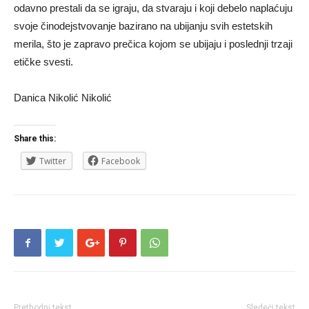
odavno prestali da se igraju, da stvaraju i koji debelo naplaćuju
svoje činodejstvovanje bazirano na ubijanju svih estetskih
merila, što je zapravo prečica kojom se ubijaju i poslednji trzaji
etičke svesti.
Danica Nikolić Nikolić
Share this:
Twitter
Facebook
Prethodni tekst
Sledeći tekst