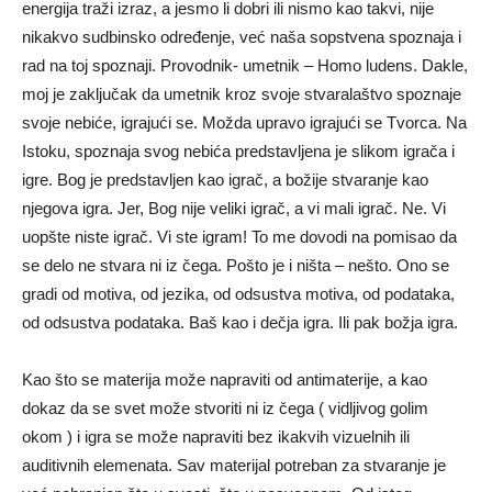
energija traži izraz, a jesmo li dobri ili nismo kao takvi, nije
nikakvo sudbinsko određenje, već naša sopstvena spoznaja i
rad na toj spoznaji. Provodnik- umetnik – Homo ludens. Dakle,
moj je zaključak da umetnik kroz svoje stvaralaštvo spoznaje
svoje nebiće, igrajući se. Možda upravo igrajući se Tvorca. Na
Istoku, spoznaja svog nebića predstavljena je slikom igrača i
igre. Bog je predstavljen kao igrač, a božije stvaranje kao
njegova igra. Jer, Bog nije veliki igrač, a vi mali igrač. Ne. Vi
uopšte niste igrač. Vi ste igram! To me dovodi na pomisao da
se delo ne stvara ni iz čega. Pošto je i ništa – nešto. Ono se
gradi od motiva, od jezika, od odsustva motiva, od podataka,
od odsustva podataka. Baš kao i dečja igra. Ili pak božja igra.
Kao što se materija može napraviti od antimaterije, a kao
dokaz da se svet može stvoriti ni iz čega ( vidljivog golim
okom ) i igra se može napraviti bez ikakvih vizuelnih ili
auditivnih elemenata. Sav materijal potreban za stvaranje je