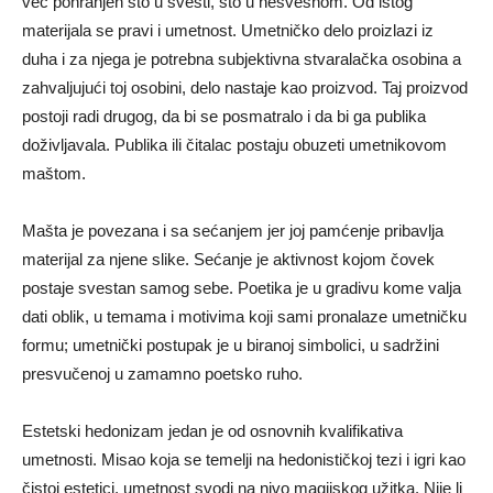
već pohranjen što u svesti, što u nesvesnom. Od istog
materijala se pravi i umetnost. Umetničko delo proizlazi iz
duha i za njega je potrebna subjektivna stvaralačka osobina a
zahvaljujući toj osobini, delo nastaje kao proizvod. Taj proizvod
postoji radi drugog, da bi se posmatralo i da bi ga publika
doživljavala. Publika ili čitalac postaju obuzeti umetnikovom
maštom.
Mašta je povezana i sa sećanjem jer joj pamćenje pribavlja
materijal za njene slike. Sećanje je aktivnost kojom čovek
postaje svestan samog sebe. Poetika je u gradivu kome valja
dati oblik, u temama i motivima koji sami pronalaze umetničku
formu; umetnički postupak je u biranoj simbolici, u sadržini
presvučenoj u zamamno poetsko ruho.
Estetski hedonizam jedan je od osnovnih kvalifikativa
umetnosti. Misao koja se temelji na hedonističkoj tezi i igri kao
čistoj estetici, umetnost svodi na nivo magijskog užitka. Nije li