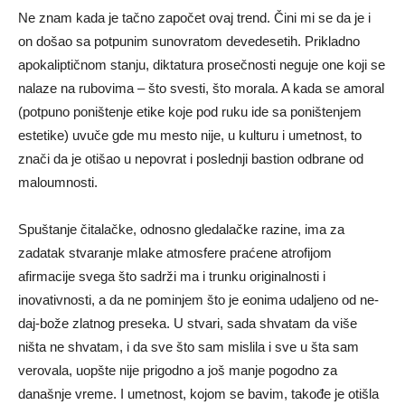
Ne znam kada je tačno započet ovaj trend. Čini mi se da je i
on došao sa potpunim sunovratom devedesetih. Prikladno
apokaliptičnom stanju, diktatura prosečnosti neguje one koji se
nalaze na rubovima – što svesti, što morala. A kada se amoral
(potpuno poništenje etike koje pod ruku ide sa poništenjem
estetike) uvuče gde mu mesto nije, u kulturu i umetnost, to
znači da je otišao u nepovrat i poslednji bastion odbrane od
maloumnosti.
Spuštanje čitalačke, odnosno gledalačke razine, ima za
zadatak stvaranje mlake atmosfere praćene atrofijom
afirmacije svega što sadrži ma i trunku originalnosti i
inovativnosti, a da ne pominjem što je eonima udaljeno od ne-
daj-bože zlatnog preseka. U stvari, sada shvatam da više
ništa ne shvatam, i da sve što sam mislila i sve u šta sam
verovala, uopšte nije prigodno a još manje pogodno za
današnje vreme. I umetnost, kojom se bavim, takođe je otišla