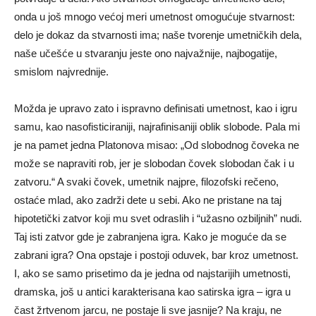
onda u još mnogo većoj meri umetnost omogućuje stvarnost:
delo je dokaz da stvarnosti ima; naše tvorenje umetničkih dela,
naše učešće u stvaranju jeste ono najvažnije, najbogatije,
smislom najvrednije.
Možda je upravo zato i ispravno definisati umetnost, kao i igru
samu, kao nasofisticiraniji, najrafinisaniji oblik slobode. Pala mi
je na pamet jedna Platonova misao: „Od slobodnog čoveka ne
može se napraviti rob, jer je slobodan čovek slobodan čak i u
zatvoru.“ A svaki čovek, umetnik najpre, filozofski rečeno,
ostaće mlad, ako zadrži dete u sebi. Ako ne pristane na taj
hipotetički zatvor koji mu svet odraslih i “užasno ozbiljnih” nudi.
Taj isti zatvor gde je zabranjena igra. Kako je moguće da se
zabrani igra? Ona opstaje i postoji oduvek, bar kroz umetnost.
I, ako se samo prisetimo da je jedna od najstarijih umetnosti,
dramska, još u antici karakterisana kao satirska igra – igra u
čast žrtvenom jarcu, ne postaje li sve jasnije? Na kraju, ne