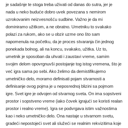
je sadašnje te stoga treba uživati od danas do sutra, jer je
nada u neko buduće dobro uvek povezana s nemirom
uzrokovanim neizvesnošću sudbine. Važno je da mi
dominiramo užitkom, a ne obratno. Umetniku to svakako
polazi za rukom, ako se u obzir uzme ono što sam
napomenula na početku, da je proces stvaranja čin jednog
ponekada bolnog, ali na koncu, svakako, užitka. Uz to,
umetnik je sposoban da uhvati i zaustavi vreme, samim
svojim delom opovrgnuvši postojanje tog istog vremena, što je
već igra sama po sebi. Ako želimo da demistifikujemo
umetničko delo, moramo definisati pojam stvarnosti a
definisanje ovog pojma je u neposrednoj blizini sa pojmom
igre. Svet igre je odvojen od stvarnog sveta. On ima sopstveni
prostor i sopstveno vreme (iako čovek igrajući se koristi realan
prostor i realno vreme). Igra se podvrgava istim važnostima
kao i neko umetničko delo. Ona nastaje u stvarnom svetu,
gradeći nepostojeći svet ali služeći se realnim rekvizitima koje