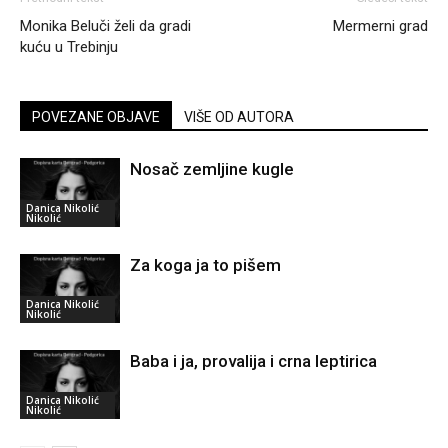
Monika Beluči želi da gradi
Mermerni grad
kuću u Trebinju
POVEZANE OBJAVE
VIŠE OD AUTORA
Nosač zemljine kugle
Danica Nikolić
Nikolić
Za koga ja to pišem
Danica Nikolić
Nikolić
Baba i ja, provalija i crna leptirica
Danica Nikolić
Nikolić