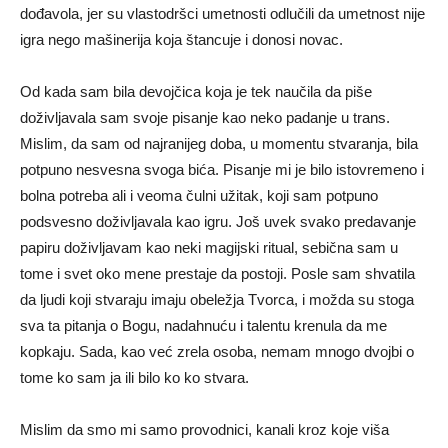
dođavola, jer su vlastodršci umetnosti odlučili da umetnost nije
igra nego mašinerija koja štancuje i donosi novac.
Od kada sam bila devojčica koja je tek naučila da piše
doživljavala sam svoje pisanje kao neko padanje u trans.
Mislim, da sam od najranijeg doba, u momentu stvaranja, bila
potpuno nesvesna svoga bića. Pisanje mi je bilo istovremeno i
bolna potreba ali i veoma čulni užitak, koji sam potpuno
podsvesno doživljavala kao igru. Još uvek svako predavanje
papiru doživljavam kao neki magijski ritual, sebična sam u
tome i svet oko mene prestaje da postoji. Posle sam shvatila
da ljudi koji stvaraju imaju obeležja Tvorca, i možda su stoga
sva ta pitanja o Bogu, nadahnuću i talentu krenula da me
kopkaju. Sada, kao već zrela osoba, nemam mnogo dvojbi o
tome ko sam ja ili bilo ko ko stvara.
Mislim da smo mi samo provodnici, kanali kroz koje viša