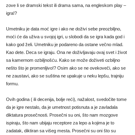
zove li se dramski tekst ili drama sama, na engleskom play –
igra!?
Umetniku je data moć igre i ako ne doživi sebe preozbiljno,
moći će da uživa u svojoj igri, u slobodi da se igra kada god i
kako god želi. Umetniku je podareno da ostane večno mlad.
Kao dete. Deca se igraju. Ona ne doživljavaju ovaj svet i život
sa kamernom ozbiljnošću. Kako se može doživeti ozbiljno
nešto što je promenljivo!? Osim ako se ne ovekoveči, ako se
ne zaustavi, ako se suština ne upakuje u neku lepšu, trajniju
formu.
Ovih godina ( ili decenija, bolje reći), nažalost, svedočite tome
da je igre nestalo, da je umetnost potisnuta a je zavladala
diktatura prosečnosti. Prosečni su oni, što nam mozgove
ispiraju, što nam ubijaju receptore za lepo a kojima je to
zadatak, diktiran sa višeg mesta. Prosečni su oni što su