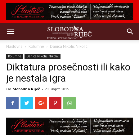
Naslovna
Kolumne
Danica Nikolić Nikolić
Kolumne
Danica Nikolić Nikolić
Diktatura prosečnosti ili kako
je nestala igra
Od
Slobodna Riječ
-
29. марта 2015.