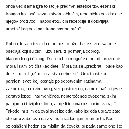
onda već sama igra to što je predmet estetike tzv. estetski
trougao koji sačinjavaju stvaralački čin, umetničko delo koje je
njegov proizvod i, naposletku, čin recepcije ili doživljaja
umetničkog dela od strane posmatrača?
Pobornik sam teze da umetnost može da se stvori samo iz
osećaja koji su čisti i uzvišeni, iz poimanja dobrog,
blagorodnog i čulnog. Da bi to bilo moguće umetnik-provodnik
mora i sam biti čist kao dete . Mora da se „preobrati i bude kao
dete“, ne bi li „ušao u carstvo nebesko“. Umetnost kao
paralelni svet, koji opstaje po sopstvenim razinama i
zakonima, u okviru ovog, već postojećeg, na neki način i jeste
carstvo lepog i harmoničnog, nepterećenog ovozemaljskim
patnjama i trivijalnostima, a nije li to ionako sinonim za raj!?
Takođe, mislim da ovaj svet izgleda kako izgleda upravo zato
što smo zaboravili da živimo u sadašnjem momentu. Kao
ozloglašeni hedonista mislim da čoveku pripada samo ono što