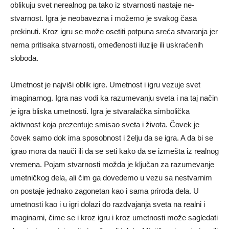
oblikuju svet nerealnog pa tako iz stvarnosti nastaje ne-
stvarnost. Igra je neobavezna i možemo je svakog časa
prekinuti. Kroz igru se može osetiti potpuna sreća stvaranja jer
nema pritisaka stvarnosti, omeđenosti iluzije ili uskraćenih
sloboda.
Umetnost je najviši oblik igre. Umetnost i igru vezuje svet
imaginarnog. Igra nas vodi ka razumevanju sveta i na taj način
je igra bliska umetnosti. Igra je stvaralačka simbolička
aktivnost koja prezentuje smisao sveta i života. Čovek je
čovek samo dok ima sposobnost i želju da se igra. A da bi se
igrao mora da nauči ili da se seti kako da se izmešta iz realnog
vremena. Pojam stvarnosti možda je ključan za razumevanje
umetničkog dela, ali čim ga dovedemo u vezu sa nestvarnim
on postaje jednako zagonetan kao i sama priroda dela. U
umetnosti kao i u igri dolazi do razdvajanja sveta na realni i
imaginarni, čime se i kroz igru i kroz umetnosti može sagledati