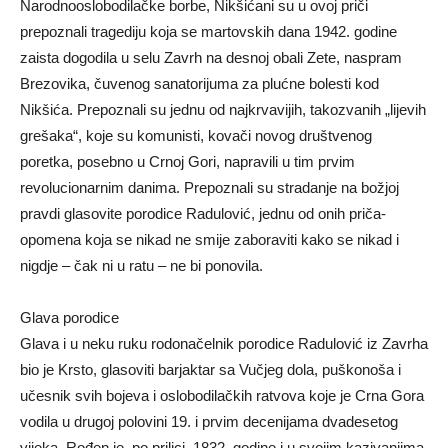
Narodnooslobodilačke borbe, Nikšićani su u ovoj priči
prepoznali tragediju koja se martovskih dana 1942. godine
zaista dogodila u selu Zavrh na desnoj obali Zete, naspram
Brezovika, čuvenog sanatorijuma za plućne bolesti kod
Nikšića. Prepoznali su jednu od najkrvavijih, takozvanih „lijevih
grešaka“, koje su komunisti, kovači novog društvenog
poretka, posebno u Crnoj Gori, napravili u tim prvim
revolucionarnim danima. Prepoznali su stradanje na božjoj
pravdi glasovite porodice Radulović, jednu od onih priča-
opomena koja se nikad ne smije zaboraviti kako se nikad i
nigdje – čak ni u ratu – ne bi ponovila.
Glava porodice
Glava i u neku ruku rodonačelnik porodice Radulović iz Zavrha
bio je Krsto, glasoviti barjaktar sa Vučjeg dola, puškonoša i
učesnik svih bojeva i oslobodilačkih ratvova koje je Crna Gora
vodila u drugoj polovini 19. i prvim decenijama dvadesetog
vijeka. Rođen je, po prilici, 1832. godine i u svojim kazivanjima