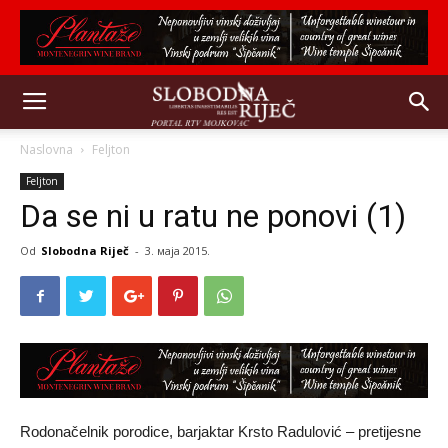
Naslovna
Feljton
Feljton
Da se ni u ratu ne ponovi (1)
Od
Slobodna Riječ
-
3. маја 2015.
Rodonačelnik porodice, barjaktar Krsto Radulović – pretijesne