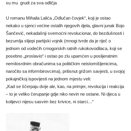
su mu grudi za sva odličja
U romanu Mihaila Lalića „Odlučan čovjek“, koji je ostao
nekako u sjenci većine ostalih njegovih djela, glavni junak Bojo
Šančević, nekadašnji svemoćni revolucionar, do bezdušnosti i
bezumlja slijepi partijski vojnik (mnogi tvrde da je riječ o
jednom od vodećih crnogorskih ratnih rukokovodilaca, koji se
posebno „proslavio“ i ostao po zlu upamćen u poslijeratnim
nemilosrdnim obračunima sa političkim neistomišljenicima,
naročito sa informbirovcima), pritisnut grižom savjesti, u svojoj
pokajničkoj ispovijesti na jednom mjestu veli:
„Kad se ščerpaju dvije ale, kao, na primjer, revolucija i reakcija
– to je veliko čerupanje gdje niko nevin ne ostane. Ni djeca u
kolijevci nijesu sasvim bez krivice, ni starci…“