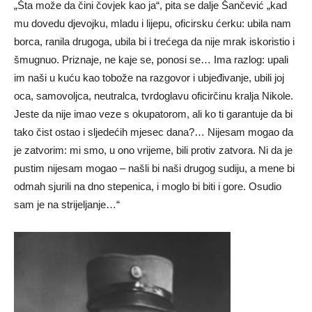
„Šta može da čini čovjek kao ja“, pita se dalje Šančević „kad
mu dovedu djevojku, mladu i lijepu, oficirsku ćerku: ubila nam
borca, ranila drugoga, ubila bi i trećega da nije mrak iskoristio i
šmugnuo. Priznaje, ne kaje se, ponosi se… Ima razlog: upali
im naši u kuću kao tobože na razgovor i ubjeđivanje, ubili joj
oca, samovoljca, neutralca, tvrdoglavu oficirčinu kralja Nikole.
Jeste da nije imao veze s okupatorom, ali ko ti garantuje da bi
tako čist ostao i sljedećih mjesec dana?… Nijesam mogao da
je zatvorim: mi smo, u ono vrijeme, bili protiv zatvora. Ni da je
pustim nijesam mogao – našli bi naši drugog sudiju, a mene bi
odmah sjurili na dno stepenica, i moglo bi biti i gore. Osudio
sam je na strijeljanje…“