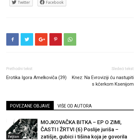
Twitter
Facebook
Prethodni tekst
Sledeći tekst
Erotika Igora Amelkoviča (39)
Knez: Na Evroviziji ću nastupiti
s kćerkom Ksenijom
POVEZANE OBJAVE
VIŠE OD AUTORA
MOJKOVAČKA BITKA – EP O ZIMI,
ČASTI I ŽRTVI (6) Poslije juriša –
zatišje, gubici i tišina koja je govorila
Feljton