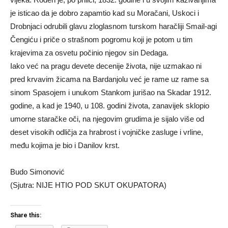
je isticao da je dobro zapamtio kad su Moračani, Uskoci i
Drobnjaci odrubili glavu zloglasnom turskom haračliji Smail-agi
Čengiću i priče o strašnom pogromu koji je potom u tim
krajevima za osvetu počinio njegov sin Dedaga.
Iako već na pragu devete decenije života, nije uzmakao ni
pred krvavim žicama na Bardanjolu već je rame uz rame sa
sinom Spasojem i unukom Stankom jurišao na Skadar 1912.
godine, a kad je 1940, u 108. godini života, zanavijek sklopio
umorne staračke oči, na njegovim grudima je sijalo više od
deset visokih odličja za hrabrost i vojničke zasluge i vrline,
među kojima je bio i Danilov krst.
Budo Simonović
(Sjutra: NIJE HTIO POD SKUT OKUPATORA)
Share this: