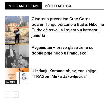
POVEZANE OBJAVE
VIŠE OD AUTORA
Otvoreno prvenstvo Crne Gore u
powerliftingu održano u Budvi: Nikolina
Turković osvojila I mjesto u kategoriji
juniorki
Sport
Avganistan – pravo glasa žene su
dobile prije nego u Francuskoj
U izdanju Komune objavljena knjiga
Svijet
“TRAGom Mirka Jakovljevića”
Kultura