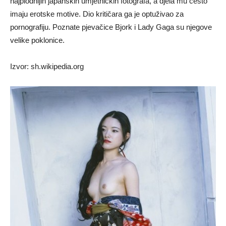
najplodnijih japanskih umjetničkih fotografa, a djela mu često
imaju erotske motive. Dio kritičara ga je optuživao za
pornografiju. Poznate pjevačice Bjork i Lady Gaga su njegove
velike poklonice.
Izvor: sh.wikipedia.org