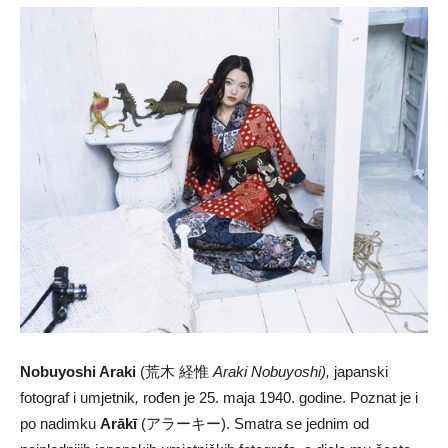
Nobuyoshi Araki
(荒木 経惟
Araki Nobuyoshi),
japanski
fotograf i umjetnik
,
rođen je 25. maja 1940. godine. Poznat je i
po nadimku
Arākī
(アラーキー). Smatra se jednim od