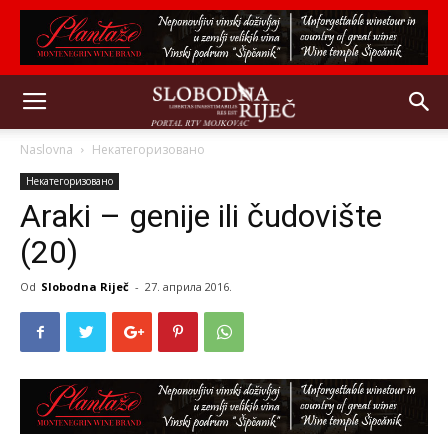
Naslovna
Некатегоризовано
Некатегоризовано
Araki – genije ili čudovište
(20)
Od
Slobodna Riječ
-
27. априла 2016.