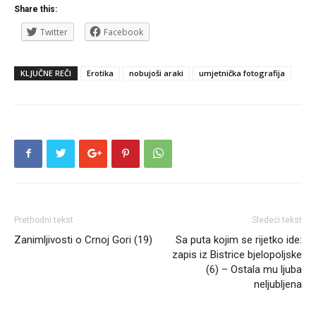
Share this:
Twitter
Facebook
KLJUČNE REČI
Erotika
nobujoši araki
umjetnička fotografija
Prethodni tekst
Sledeći tekst
Zanimljivosti o Crnoj Gori (19)
Sa puta kojim se rijetko ide:
zapis iz Bistrice bjelopoljske
(6) – Ostala mu ljuba
neljubljena