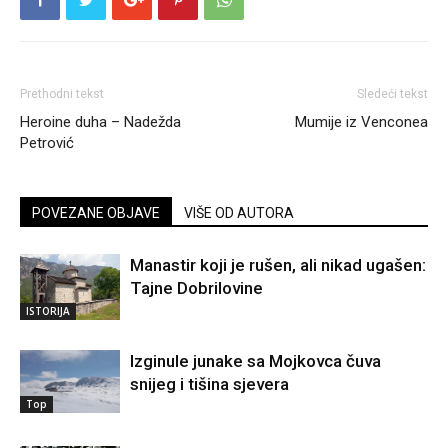
Prethodni tekst
Sledeći tekst
Heroine duha – Nadežda
Mumije iz Venconea
Petrović
POVEZANE OBJAVE
VIŠE OD AUTORA
Manastir koji je rušen, ali nikad ugašen:
Tajne Dobrilovine
ISTORIJA
Izginule junake sa Mojkovca čuva
snijeg i tišina sjevera
Top