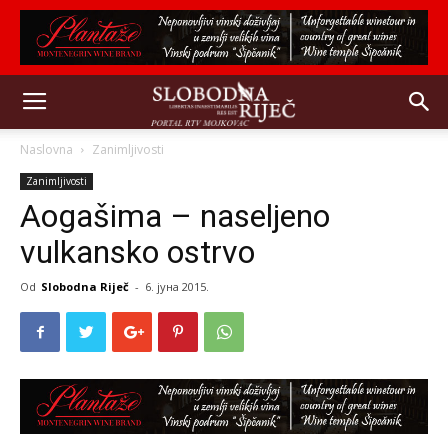
Naslovna
Zanimljivosti
Zanimljivosti
Aogašima – naseljeno
vulkansko ostrvo
Od
Slobodna Riječ
-
6. јуна 2015.