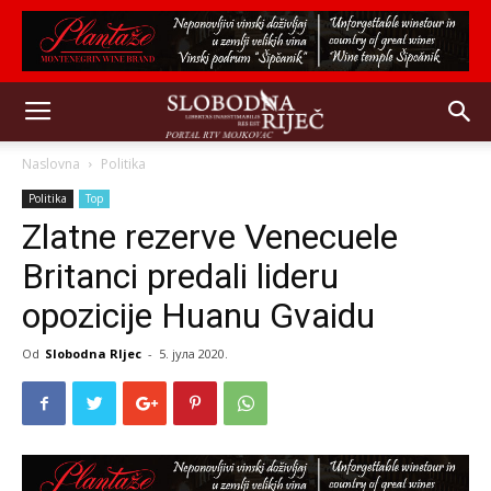
Naslovna
Politika
Politika
Top
Zlatne rezerve Venecuele
Britanci predali lideru
opozicije Huanu Gvaidu
Od
Slobodna RIjec
-
5. јула 2020.