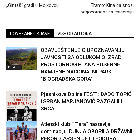
,,Gintaš“ gradi u Mojkovcu
Tramp: Kina da snosi
odgovornost za epidemiju
POVEZANE OBJAVE
VIŠE OD AUTORA
OBAVJEŠTENJE O UPOZNAVANJU
JAVNOSTI SA ODLUKOM O IZRADI
PROSTORNOG PLANA POSEBNE
Društvo
NAMJENE NACIONALNI PARK
“BIOGRADSKA GORA”
Pjesnikova Dolina FEST : DADO TOPIĆ
i SRĐAN MARJANOVIĆ RAZGALILI
SRCA...
Atletski klub “ Tara“ nastavlja
dominaciju: DUNJA OBORILA DRŽAVNI
Kultura
REKORD, ARSENIJE I TEODORA