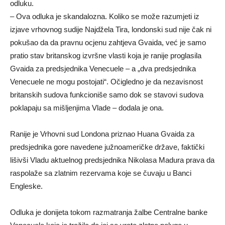
odluku.
– Ova odluka je skandalozna. Koliko se može razumjeti iz
izjave vrhovnog sudije Najdžela Tira, londonski sud nije čak ni
pokušao da da pravnu ocjenu zahtjeva Gvaida, već je samo
pratio stav britanskog izvršne vlasti koja je ranije proglasila
Gvaida za predsjednika Venecuele – a „dva predsjednika
Venecuele ne mogu postojati“. Očigledno je da nezavisnost
britanskih sudova funkcioniše samo dok se stavovi sudova
poklapaju sa mišljenjima Vlade – dodala je ona.
Ranije je Vrhovni sud Londona priznao Huana Gvaida za
predsjednika gore navedene južnoameričke države, faktički
lišivši Vladu aktuelnog predsjednika Nikolasa Madura prava da
raspolaže sa zlatnim rezervama koje se čuvaju u Banci
Engleske.
Odluka je donijeta tokom razmatranja žalbe Centralne banke