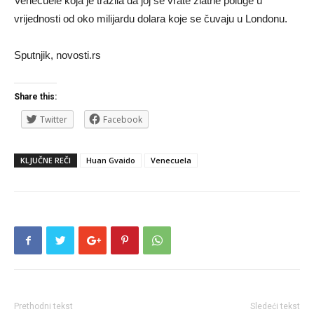
Venecuele koja je tražila da joj se vrate zlatne poluge u
vrijednosti od oko milijardu dolara koje se čuvaju u Londonu.
Sputnjik, novosti.rs
Share this:
Twitter
Facebook
KLJUČNE REČI
Huan Gvaido
Venecuela
Prethodni tekst
Sledeći tekst