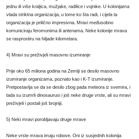
jednu ili više kraljica, mužjake, radilice i vojnike. U kolonijama
vlada striktna organizacija, u tome ko šta radi, i cijela ta
organizacija je prilično impresivna. Mravi međusobno
komuniciraju feromonima ili antenama. Neke kolonije mrava
se rasprostiru na hiljade kilometara.
4) Mravi su preživjeli masovno izumiranje
Prije oko 65 miliona godina na Zemlji se desilo masovno
izumiranje organizama, poznato kao i K-T izumiranje.
Pretpostavlja se da se desilo zbog pada meteora iz svemira, i
tada su izumrli dinosaurusi i još neke druge vrste, ali su mravi
preživjeli i postali još brojniji.
5) Neki mravi porobljavaju druge mrave
Neke vrste mrava imaju robove. Oni iz susjednih kolonija