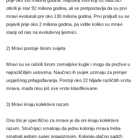
prije oko sto miliona godina. Najstariji fosil koji su naučnici
otkrili je star 92 miliona godina, ali se pretpostavlja da su prvi
mravi evoluirali pre oko 130 miliona godina. Prvi praljudi su se
pojavili prije oko 2 miliona godina, pa vidite koliko su mravi
stariji od nas na evolutivnoj ljestvici.
2) Mravi postoje širom svijeta
Mravi su se raširili širom zemaljske kugle i mogu da prežive u
najrazličitijim uslovima. Naučnici ih uvijek uzimaju za primjer
uspješnog prilagođavanja. Postoji oko 22 hiljade različitih vrsta
mrava, mada nisu još sve vrste klasifikovane.
3) Mravi imaju kolektivni razum
Ono što je specifično za mrave je da oni imaju kolektivni
razum. Stručnjaci smatraju da jednu koloniju mrava treba
smatrati jednim super organizmom. Kolonija obično sadrži