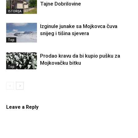
Tajne Dobrilovine
ISTORIJA
Izginule junake sa Mojkovca čuva
snijeg i tišina sjevera
Top
Prodao kravu da bi kupio pušku za
Mojkovačku bitku
Top
Leave a Reply