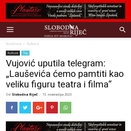
Naslovna
Kultura
Kultura
Top
Vujović uputila telegram:
„Lauševića ćemo pamtiti kao
veliku figuru teatra i filma“
Od
Slobodna Riječ
-
15. новембра 2023.