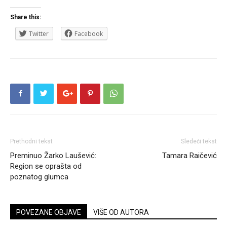
Share this:
Twitter
Facebook
Prethodni tekst
Sledeći tekst
Preminuo Žarko Laušević:
Tamara Raičević
Region se oprašta od
poznatog glumca
POVEZANE OBJAVE
VIŠE OD AUTORA