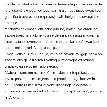
uputila ministarka kulture i medija Tamara Vujović, istakavši da
je Laušević bio jedan od legendarnih glumaca jugoslovenskog
glumišta bravurozne interpretacije, ali i intrigantne stvaralačke
energije.
“Stekavši naklonost i čitalačke publike, kroz svoje emotivne
zapise tragične sudbine koja se definisala u najtežim danima
raspleta jugoslovenske drame, bio je prisutan i poštovan kao
autentični umjetnik”, stoji u telegramu.
Svoje Cetinje i Crnu Goru je, kako se navodi, svugdje nosio sa
sobom iako ga je tragika životnog puta odvojila od rodnog
grada kojeg se uvijek rado sjećao.
“Zahvalni smo mu na raskošnom talentu, interpretacijama i
životu posvećenom umjetnosti, a pamtićemo ga kao veliku
figuru teatra i filma. Kroz čuvene uloge koje je odigrao u
serijama i filmovima Žarko Laušević će živjeti vječno”, poručila
je Vujović.