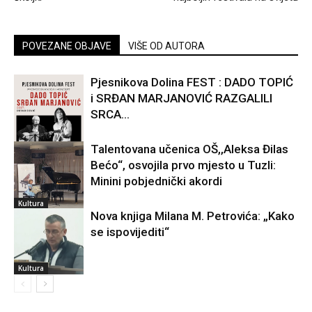
POVEZANE OBJAVE
VIŠE OD AUTORA
Pjesnikova Dolina FEST : DADO TOPIĆ
i SRĐAN MARJANOVIĆ RAZGALILI
SRCA...
Talentovana učenica OŠ,,Aleksa Đilas
Bećo“, osvojila prvo mjesto u Tuzli:
Kultura
Minini pobjednički akordi
Kultura
Nova knjiga Milana M. Petrovića: „Kako
se ispovijediti“
Kultura