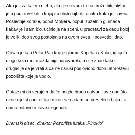
Ako je i za kakvu utehu, ako je u ovom trenu može biti, otišao
je u godini velikih u kojoj su otišli najbolji, onako kako je i živeo.
Poslednje korake, poput Molijera, poput izuzetnih glumaca
kakav je i sam bio, učinio je na sceni, u predstavi za decu kojoj
je veliki deo svog postojanja na ovom svetu i posvetio i dao.
Otišao je kao Petar Pan koji je glumio Kapetana Kuku, igrajući
ulogu koja mu, možda nije odgovarala, a nije znao kako
drugačije da je vrati a da ne naruši poslovično dobru atmosferu
pozorišta koje je vodio.
Ostaje mi da verujem da će negde drugo ostvariti sve ono što
ovde nije stigao, ostaje mi da se nadam se preselio u bajku, a
nama ostavio mitove i legende.
Dramski pisac, direktor Pozorišta lutaka „Pinokio“