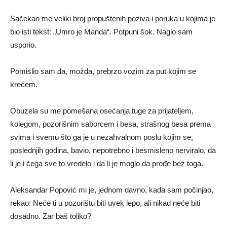
Sačekao me veliki broj propuštenih poziva i poruka u kojima je
bio isti tekst: „Umro je Manda“. Potpuni šok. Naglo sam
usporio.
Pomislio sam da, možda, prebrzo vozim za put kojim se
krećem.
Obuzela su me pomešana osećanja tuge za prijateljem,
kolegom, pozorišnim saborcem i besa, strašnog besa prema
svima i svemu što ga je u nezahvalnom poslu kojim se,
poslednjih godina, bavio, nepotrebno i besmisleno nerviralo, da
li je i čega sve to vredelo i da li je moglo da prođe bez toga.
Aleksandar Popović mi je, jednom davno, kada sam počinjao,
rekao: Neće ti u pozorištu biti uvek lepo, ali nikad neće biti
dosadno. Zar baš toliko?