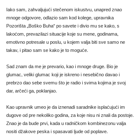
Iako sam, zahvaljujući stečenom iskustvu, unapred znao
mnoge odgovore, odlazio sam kod kolege, upravnika
Pozorišta „Boško Buha“ po savete i divio mu se kako, s
lakoćom, prevazilazi situacije koje su mene, godinama,
emotivno potresale u poslu, u kojem valja biti sve samo ne
takav, i pitao sam se kako je to moguće.
Sad znam da me je prevario, kao i mnoge druge. Bio je
glumac, veliki glumac koji je iskreno i nesebično davao i
prebrzo dao sebe svemu što je radio i svima kojima je svoj
dar, arčeći ga, poklanjao.
Kao upravnik umeo je da iznenadi saradnike isplaćujući im
dugove od pre nekoliko godina, za koje nisu ni znali da postoje.
Znao je da bude prvi, kada u radničkom kombinezonu valja
nositi džakove peska i spasavati ljude od poplave.