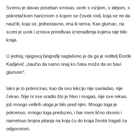
Svemu je davao poseban smisao, uvek s vizijom, s idejom, s
pokretačkom harizmom s kojom se čovek rodi, koja se ne da
naučiti, koja se, jednostavno, ima ili nema. Kao glumac, na
sceni je uvek i iznova priređivao iznenađenja kojima nije bilo
kraja.
U jednoj, njegovoj biografiji naglašeno je da ga je reditelj Đorđe
Kadijević „naučio da samo onaj ko čeka može da se bavi
glumom“.
Iako je to potencirao, kao da ovu lekciju nije savladao, nije
čekao. Nije ni sve uradio što je hteo i mogao, nije sve rekao,
još mnogo velikih uloga je bilo pred njim. Mnogo toga je
pokrenuo, mnogo toga preduzeo, i bar meni lično otvorio i
nametnuo brojna pitanja na koja ću do kraja života tragati za
odgovorom.