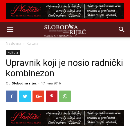
Naslovna
Kultura
Kultura
Upravnik koji je nosio radnički
kombinezon
Od
Slobodna rijec
-
17. јуна 2016.