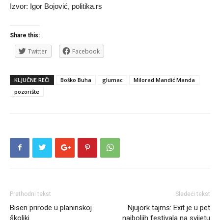
Izvor: Igor Bojović, politika.rs
Share this:
Twitter
Facebook
KLJUČNE REČI
Boško Buha
glumac
Milorad Mandić Manda
pozorište
Prethodni tekst
Sledeći tekst
Biseri prirode u planinskoj
Njujork tajms: Exit je u pet
školjki
najboljih festivala na svijetu