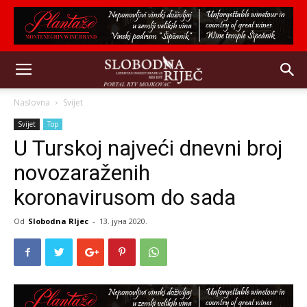
Naslovna
Svijet
Svijet
Top
U Turskoj najveći dnevni broj
novozaraženih
koronavirusom do sada
Od
Slobodna RIjec
-
13. јуна 2020.