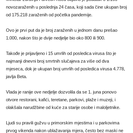
novozaraženih u poslednja 24 časa, koji sada čine ukupan broj
od 175.218 zaraženih od početka pandemije.
Ovo je prvi put da je broj zaraženih u jednom danu prešao
1.000, nakon što je dvije nedjelje bio oko 800 ili 900.
Takođe je prijavljeno i 15 umrlih od posledica virusa što je
najmanji dnevni broj smrtnih slučajeva za više od dva
mjeseca, dok je ukupan broj umrlih od posledica virusa 4.778,
javlja Beta.
Vlada je ranije ove nedjelje dozvolila da se 1. juna ponovo
otvore restorani, kafići, teretane, parkovi, plaže i muzeji, i
olakšala narudžbine od kuće za starije osobe i maloljetnike.
Ljudi su pravili gužvu u primorskim mjestima i u parkovima
prvog vikenda nakon ublažavanja mjera, često bez maski ne