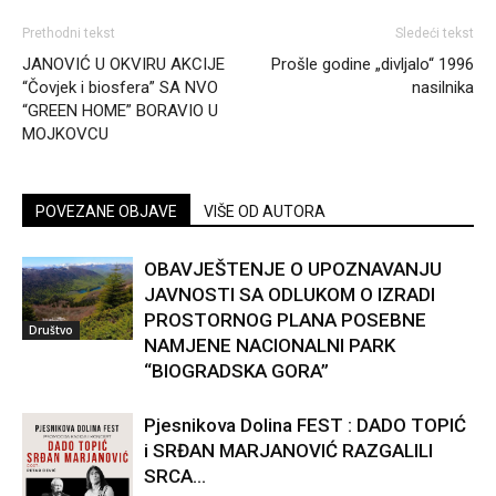
Prethodni tekst
Sledeći tekst
JANOVIĆ U OKVIRU AKCIJE
Prošle godine „divljalo“ 1996
“Čovjek i biosfera” SA NVO
nasilnika
“GREEN HOME” BORAVIO U
MOJKOVCU
POVEZANE OBJAVE
VIŠE OD AUTORA
OBAVJEŠTENJE O UPOZNAVANJU
JAVNOSTI SA ODLUKOM O IZRADI
PROSTORNOG PLANA POSEBNE
Društvo
NAMJENE NACIONALNI PARK
“BIOGRADSKA GORA”
Pjesnikova Dolina FEST : DADO TOPIĆ
i SRĐAN MARJANOVIĆ RAZGALILI
SRCA...