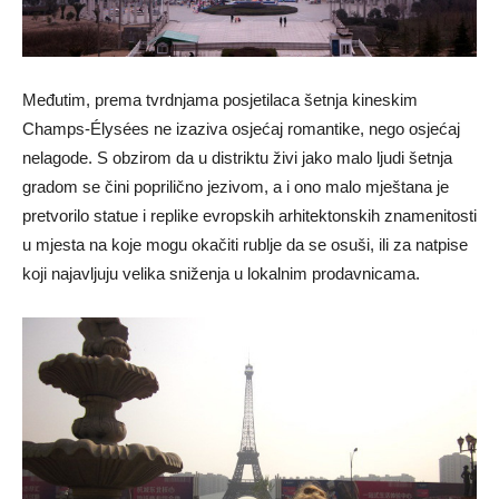
Međutim, prema tvrdnjama posjetilaca šetnja kineskim
Champs-Élysées ne izaziva osjećaj romantike, nego osjećaj
nelagode. S obzirom da u distriktu živi jako malo ljudi šetnja
gradom se čini poprilično jezivom, a i ono malo mještana je
pretvorilo statue i replike evropskih arhitektonskih znamenitosti
u mjesta na koje mogu okačiti rublje da se osuši, ili za natpise
koji najavljuju velika sniženja u lokalnim prodavnicama.