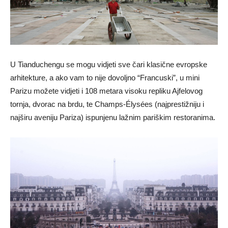
U Tianduchengu se mogu vidjeti sve čari klasične evropske
arhitekture, a ako vam to nije dovoljno “Francuski”, u mini
Parizu možete vidjeti i 108 metara visoku repliku Ajfelovog
tornja, dvorac na brdu, te Champs-Élysées (najprestižniju i
najširu aveniju Pariza) ispunjenu lažnim pariškim restoranima.