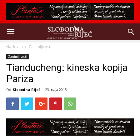
Naslovna
Zanimljivosti
Zanimljivosti
Tianducheng: kineska kopija
Pariza
Od
Slobodna Riječ
-
23. маја 2015.