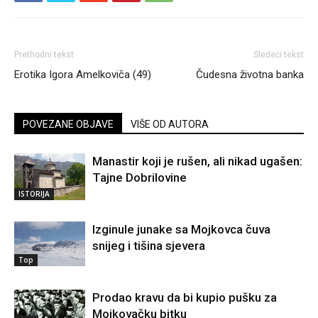
Prethodni tekst
Sledeći tekst
Erotika Igora Amelkoviča (49)
Čudesna životna banka
POVEZANE OBJAVE
VIŠE OD AUTORA
Manastir koji je rušen, ali nikad ugašen:
Tajne Dobrilovine
ISTORIJA
Izginule junake sa Mojkovca čuva
snijeg i tišina sjevera
Top
Prodao kravu da bi kupio pušku za
Mojkovačku bitku