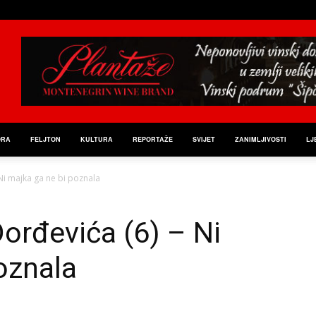
ORA
FELJTON
KULTURA
REPORTAŽE
SVIJET
ZANIMLJIVOSTI
LJ
Ni majka ga ne bi poznala
orđevića (6) – Ni
oznala