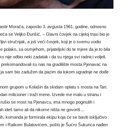
stir Morača, zaposlio 3. avgusta 1961. godine, odnosno
a se Veljko Đurišić. – Glavni čovjek na cijeloj trasi bio je
ljivi stručnjak, a još veći čovjek, koji je o svemu vodio
polako, sa osmjehom, prijateljski do te mjere da je to bila
 nije odbio neki zadatak i da su njega svi radnici voljeli.
, prekomandovali su nas na gradilište mosta Pjenavac na
e, ja sam bio zadužen da pazim da tokom ugradnje ne dođe
dnom grupom u Kolašin da skidam oplatu s mosta na Tari.
dan milicioner i traži mene. Izvede me malo u stranu i
 srušio se most na Pjenavcu, ima mnogo poginulih i
mah ideš tamo ali da nikome ništa ne govoriš…
, komanda je formirala ekipu koja će se baviti isključivo
m i Ratkom Bulatovićem, pošto je Šućro Šukurica nađen