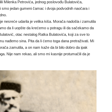
redili Milenka Petrovića, jednog poslovođu Bulatovića,
li smo jedan gumeni čamac i dvoja podvodnih naočara i
odno.
ije nesreće udarila je velika kiša. Morača nadošla i zamutila
ramo da li uopšte da krećemo u potragu ili da sačekamo da
 Bulatović, otac nestalog Ratka Bulatovića, koji za sve to
mu nađemo sina. Pita da li ćemo toga dana pretraživati. Mi
ča zamutila, a on nam kaže da bi bilo dobro da ipak
ga. Nije nam rekao, ali smo mi kasnije protumačili da je