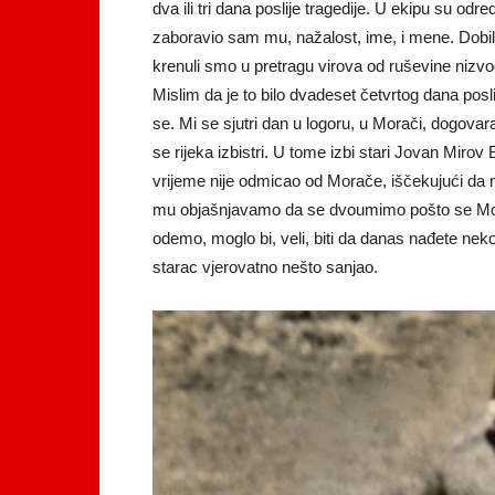
dva ili tri dana poslije tragedije. U ekipu su od
zaboravio sam mu, nažalost, ime, i mene. Dobi
krenuli smo u pretragu virova od ruševine nizv
Mislim da je to bilo dvadeset četvrtog dana posl
se. Mi se sjutri dan u logoru, u Morači, dogova
se rijeka izbistri. U tome izbi stari Jovan Mirov
vrijeme nije odmicao od Morače, iščekujući da 
mu objašnjavamo da se dvoumimo pošto se Mora
odemo, moglo bi, veli, biti da danas nađete neko
starac vjerovatno nešto sanjao.