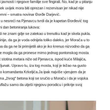
avnosti i njegove familije sve fingirali. No, kad je u pitanju
k uvijek mora biti oprezan i rezervisan jer nikad nije
premni – smatra novinar Đorđe Darjević.
 u nesreći na Pjenavcu tvrdi da je kapetan Đorđević tog
ni dan betoniranja lukova:
ali ne znam gdje se zatekao u trenutku kad je skela pukla.
nije, da ga je voda odnijela toliko daleko, jer Morača u to
na da ga ne bi primijetili ako je iko krenuo nizvodno da ga
a nije mogla da ga pronese mimo jednog pontonskog mosta
est stotina metara niže od Pjenavca, ispod kuće Milajića,
ljunak. Upravo tu, iza tog mosta, koji je ležao na gusto
lo komandanta Krkeljića.Ja ipak najviše vjerujem da je
a „živog“ betona koji se sručio u Moraču i da je vojska
flažu samo da utješi njegovu porodicu i prikrije svoj