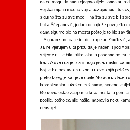
da ne mogu da nađu njegovo tijelo i onda su radi j
vojska i njena moćna vojna bezbjednost, tu čovje
sigurno šta su sve mogli i na šta su sve bili s
Luka Šćepanović, jedan od najteže povrijeđenih
dana sigurno bio na mostu pošto je to bio završ
– Siguran sam da je tu bio i kapetan Đorđević, 
Ja ne vjerujem u tu priču da je nađen ispod Abisi
vrijeme niti je bila toliko jaka, a posebno ne mut
traži. A sve i da je bila mnogo jača, mislim d
koji je bio postavljen u koritu rijeke kojih pet-š
preko kojeg je sa lijeve obale Morače izvlačen š
isprepletanim i ukošenim šinama, nađeno je tije
Đorđević ostao zatrpan u kršu mosta, u gomilam
poslije, pošto ga nije našla, napravila neku kamu
neuspjeh…