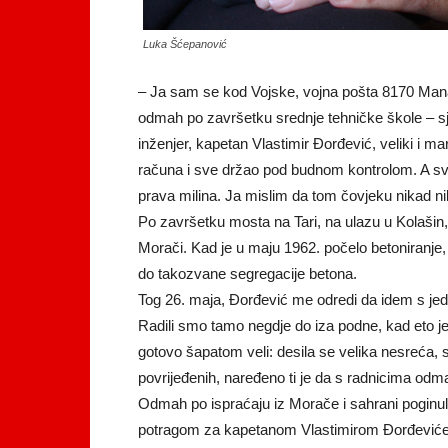
Luka Šćepanović
– Ja sam se kod Vojske, vojna pošta 8170 Mana
odmah po završetku srednje tehničke škole – sjeć
inženjer, kapetan Vlastimir Đorđević, veliki i mar
računa i sve držao pod budnom kontrolom. A sve 
prava milina. Ja mislim da tom čovjeku nikad niko
Po završetku mosta na Tari, na ulazu u Kolašin
Morači. Kad je u maju 1962. počelo betoniranj
do takozvane segregacije betona.
Tog 26. maja, Đorđević me odredi da idem s je
Radili smo tamo negdje do iza podne, kad eto je
gotovo šapatom veli: desila se velika nesreća,
povrijeđenih, naređeno ti je da s radnicima od
Odmah po ispraćaju iz Morače i sahrani poginulih
potragom za kapetanom Vlastimirom Đorđeviće