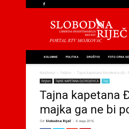
Slobodna
Riječ
KOLUMNE
POLITIKA
DRUŠTVO
FOTO CRNA G
Naslovna
Feljton
Tajna kapetana Đorđevića (6) – 
Feljton
TAJNE KAPETANA DJORDJEVICA
Top
Tajna kapetana Đ
majka ga ne bi p
Od
Slobodna Riječ
-
4. маја 2016.