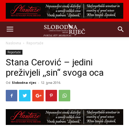
Naslovna
Reportaže
Reportaže
Stana Cerović – jedini
preživjeli ,,sin“ svoga oca
Od
Slobodna rijec
-
12. јуна 2016.