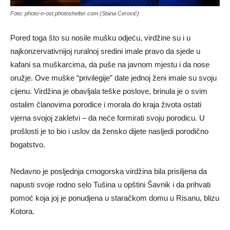
Foto: photo-n-ost.photoshelter.com (Stana Cerović)
Pored toga što su nosile mušku odjeću, virdžine su i u
najkonzervativnijoj ruralnoj sredini imale pravo da sjede u
kafani sa muškarcima, da puše na javnom mjestu i da nose
oružje. Ove muške “privilegije” date jednoj ženi imale su svoju
cijenu. Virdžina je obavljala teške poslove, brinula je o svim
ostalim članovima porodice i morala do kraja života ostati
vjerna svojoj zakletvi – da neće formirati svoju porodicu. U
prošlosti je to bio i uslov da žensko dijete nasljedi porodično
bogatstvo.
Nedavno je posljednja crnogorska virdžina bila prisiljena da
napusti svoje rodno selo Tušina u opštini Šavnik i da prihvati
pomoć koja joj je ponudjena u staračkom domu u Risanu, blizu
Kotora.