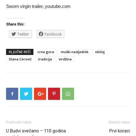
Sworn virgin trailer, youtube.com
Share this:
Twitter
Facebook
KLJUČNE REČI
crna gora
muški nasljednik
običaj
Stana Cerović
tradicija
virdžina
Prethodni tekst
Sledeći tekst
U Budvi svečano – 110 godina
Prvi koraci