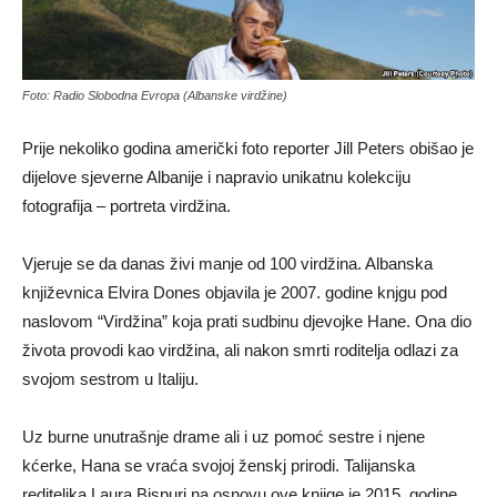
Foto: Radio Slobodna Evropa (Albanske virdžine)
Prije nekoliko godina američki foto reporter Jill Peters obišao je
dijelove sjeverne Albanije i napravio unikatnu kolekciju
fotografija – portreta virdžina.
Vjeruje se da danas živi manje od 100 virdžina. Albanska
književnica Elvira Dones
objavila je 2007. godine knjgu pod
naslovom “Virdžina” koja prati sudbinu djevojke Hane. Ona dio
života provodi kao virdžina, ali nakon smrti roditelja odlazi za
svojom sestrom u Italiju.
Uz burne unutrašnje drame ali i uz pomoć sestre i njene
kćerke, Hana se vraća svojoj ženskj prirodi. Talijanska
rediteljka Laura Bispuri na osnovu ove knjige je 2015. godine