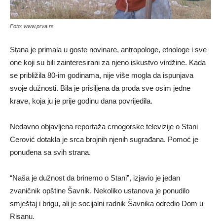
Foto: www.prva.rs
Stana je primala u goste novinare, antropologe, etnologe i sve
one koji su bili zainteresirani za njeno iskustvo virdžine. Kada
se približila 80-im godinama, nije više mogla da ispunjava
svoje dužnosti. Bila je prisiljena da proda sve osim jedne
krave, koja ju je prije godinu dana povrijedila.
Nedavno objavljena reportaža crnogorske televizije o Stani
Cerović dotakla je srca brojnih njenih sugrađana. Pomoć je
ponuđena sa svih strana.
“Naša je dužnost da brinemo o Stani”, izjavio je jedan
zvaničnik opštine Šavnik. Nekoliko ustanova je ponudilo
smještaj i brigu, ali je socijalni radnik Šavnika odredio Dom u
Risanu.