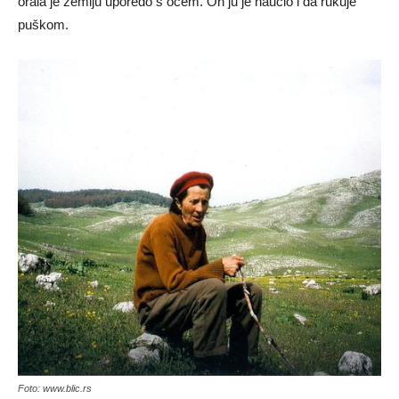
orala je zemlju uporedo s ocem. On ju je naučio i da rukuje
puškom.
Foto: www.blic.rs