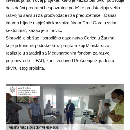
investicijama. I ovaj projekat, kako je kazao Simović, potvrđuje
da izdašni programi bespovratne podrške predstavljaju veliku
razvojnu šansu i za proizvođače i za preduzetnike. „Danas
imamo hiljade uspješnih korisnika širom Crne Gore u svim
sektorima“, kazao je Simović.
Simović je obišao i porodično gazdinstvo Ćorića u Žarima,
koje je korisnik podrške kroz program koji Ministarstvo
realizuje u saradnji sa Međunarodnim fondom za razvoj
poljoprivrede – IFAD, kao i vodovod Prošćenje izgrađen u
okviru istog projekta.