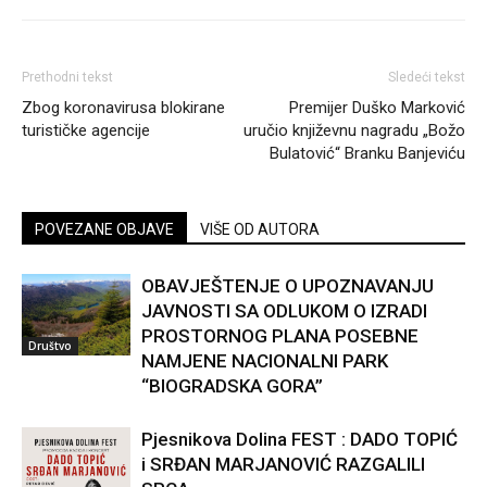
Prethodni tekst
Sledeći tekst
Zbog koronavirusa blokirane
Premijer Duško Marković
turističke agencije
uručio književnu nagradu „Božo
Bulatović“ Branku Banjeviću
POVEZANE OBJAVE
VIŠE OD AUTORA
OBAVJEŠTENJE O UPOZNAVANJU
JAVNOSTI SA ODLUKOM O IZRADI
PROSTORNOG PLANA POSEBNE
Društvo
NAMJENE NACIONALNI PARK
“BIOGRADSKA GORA”
Pjesnikova Dolina FEST : DADO TOPIĆ
i SRĐAN MARJANOVIĆ RAZGALILI