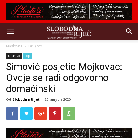
Naslovna
Društvo
Društvo
Top
Simović posjetio Mojkovac:
Ovdje se radi odgovorno i
domaćinski
Od
Slobodna Riječ
-
26. августа 2020.