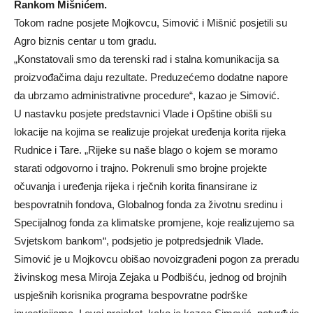
Rankom Mišnićem.
Tokom radne posjete Mojkovcu, Simović i Mišnić posjetili su
Agro biznis centar u tom gradu.
„Konstatovali smo da terenski rad i stalna komunikacija sa
proizvođačima daju rezultate. Preduzećemo dodatne napore
da ubrzamo administrativne procedure“, kazao je Simović.
U nastavku posjete predstavnici Vlade i Opštine obišli su
lokacije na kojima se realizuje projekat uređenja korita rijeka
Rudnice i Tare. „Rijeke su naše blago o kojem se moramo
starati odgovorno i trajno. Pokrenuli smo brojne projekte
očuvanja i uređenja rijeka i rječnih korita finansirane iz
bespovratnih fondova, Globalnog fonda za životnu sredinu i
Specijalnog fonda za klimatske promjene, koje realizujemo sa
Svjetskom bankom“, podsjetio je potpredsjednik Vlade.
Simović je u Mojkovcu obišao novoizgrađeni pogon za preradu
živinskog mesa Miroja Zejaka u Podbišću, jednog od brojnih
uspješnih korisnika programa bespovratne podrške