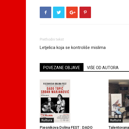
Prethodni tekst
Letjelica koja se kontroliše mislima
POVEZANE OBJAVE
VIŠE OD AUTORA
Kultura
Kultura
Talentovana
Pjesnikova Dolina FEST : DADO