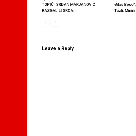
Đilas Bećo“,
TOPIĆ i SRĐAN MARJANOVIĆ
Tuzli: Minin
RAZGALILI SRCA...
Leave a Reply