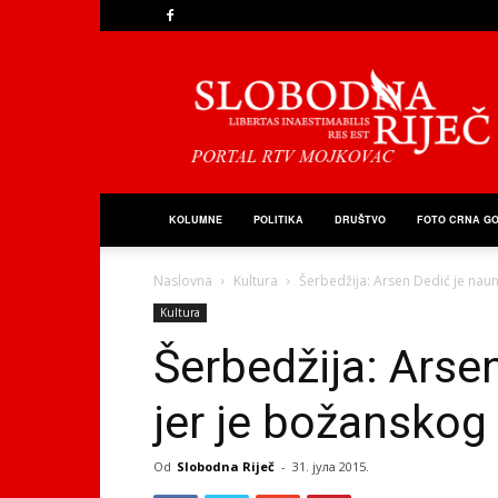
Slobodna
Riječ
KOLUMNE
POLITIKA
DRUŠTVO
FOTO CRNA G
Naslovna
Kultura
Šerbedžija: Arsen Dedić je nauni
Kultura
Šerbedžija: Arsen
jer je božanskog 
Od
Slobodna Riječ
-
31. јула 2015.