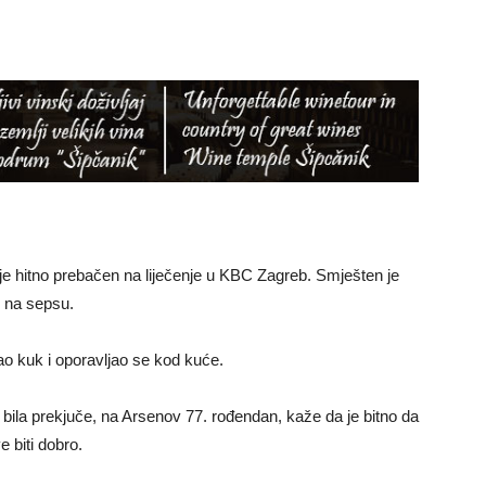
 je hitno prebačen na liječenje u KBC Zagreb. Smješten je
u na sepsu.
sao kuk i oporavljao se kod kuće.
ć bila prekjuče, na Arsenov 77. rođendan, kaže da je bitno da
e biti dobro.