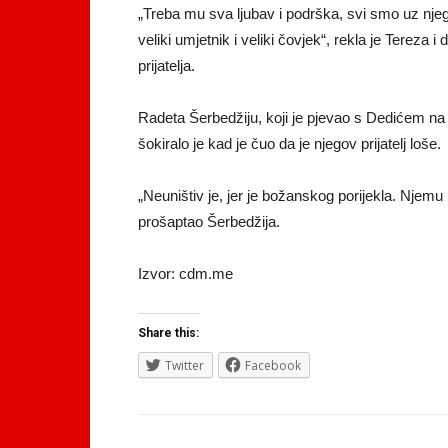
„Treba mu sva ljubav i podrška, svi smo uz njega
veliki umjetnik i veliki čovjek“, rekla je Tereza 
prijatelja.
Radeta Šerbedžiju, koji je pjevao s Dedićem na
šokiralo je kad je čuo da je njegov prijatelj loše.
„Neuništiv je, jer je božanskog porijekla. Njemu
prošaptao Šerbedžija.
Izvor: cdm.me
Share this:
Twitter
Facebook