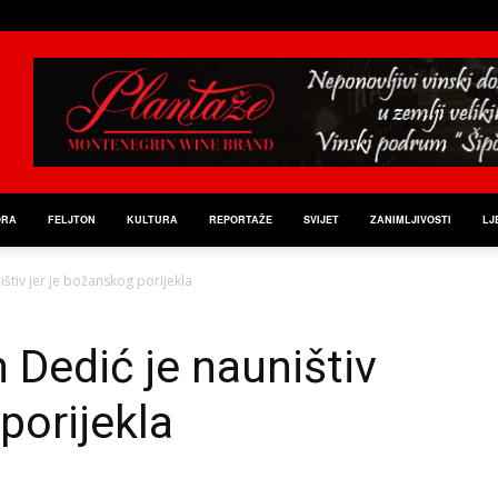
ORA
FELJTON
KULTURA
REPORTAŽE
SVIJET
ZANIMLJIVOSTI
LJ
štiv jer je božanskog porijekla
 Dedić je nauništiv
porijekla