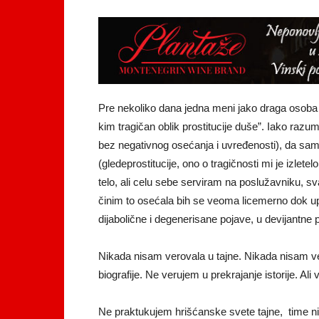
Pre nekoliko dana jedna meni jako draga osoba i 
kim tragičan oblik prostitucije duše”. Iako raz
bez negativnog osećanja i uvređenosti), da sam ja
(gledeprostitucije, ono o tragičnosti mi je izlet
telo, ali celu sebe serviram na poslužavniku, sv
činim to osećala bih se veoma licemerno dok u
dijabolične i degenerisane pojave, u devijantne
Nikada nisam verovala u tajne. Nikada nisam ver
biografije. Ne verujem u prekrajanje istorije. Al
Ne praktukujem hrišćanske svete tajne, time ni i