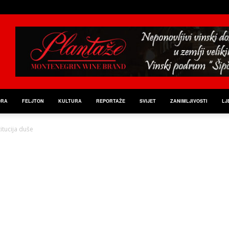
ORA
FELJTON
KULTURA
REPORTAŽE
SVIJET
ZANIMLJIVOSTI
LJ
itucija duše