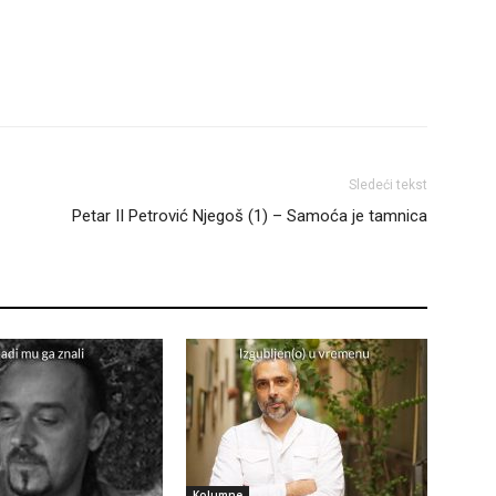
Sledeći tekst
Petar II Petrović Njegoš (1) – Samoća je tamnica
Kolumne