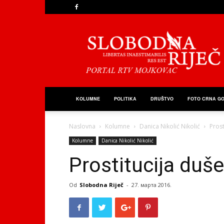
Slobodna
Riječ
KOLUMNE
POLITIKA
DRUŠTVO
FOTO CRNA G
Naslovna
Kolumne
Danica Nikolić Nikolić
Prost
Kolumne
Danica Nikolić Nikolić
Prostitucija duše
Od
Slobodna Riječ
-
27. марта 2016.