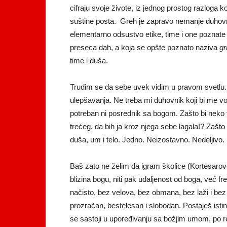
cifraju svoje živote, iz jednog prostog razloga k
suštine posta. Greh je zapravo nemanje duhov
elementarno odsustvo etike, time i one poznate
preseca dah, a koja se opšte poznato naziva
gr
time i duša.
Trudim se da sebe uvek vidim u pravom svetlu
ulepšavanja. Ne treba mi duhovnik koji bi me v
potreban ni posrednik sa bogom. Zašto bi neko 
trećeg, da bih ja kroz njega sebe lagala!? Zašt
duša, um i telo. Jedno. Neizostavno. Nedeljivo.
Baš zato ne želim da igram školice (Kortesarove
blizina bogu, niti pak udaljenost od boga, već f
načisto, bez velova, bez obmana, bez laži i bez 
prozračan, bestelesan i slobodan. Postaješ istini
se sastoji u upoređivanju sa božjim umom, po 