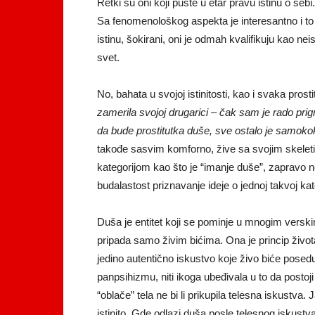
Retki su oni koji puste u etar pravu istinu o sebi
Sa fenomenološkog aspekta je interesantno i to 
istinu, šokirani, oni je odmah kvalifikuju kao n
svet.
No, bahata u svojoj istinitosti, kao i svaka prost
zamerila svojoj drugarici – čak sam je rado prig
da bude prostitutka duše, sve ostalo je samokok
takođe sasvim komforno, žive sa svojim skele
kategorijom kao što je “imanje duše”, zapravo ne
budalastost priznavanje ideje o jednoj takvoj kate
Duša je entitet koji se pominje u mnogim verskim
pripada samo živim bićima. Ona je princip živo
jedino autentično iskustvo koje živo biće poseduj
panpsihizmu, niti ikoga ubeđivala u to da posto
“oblače” tela ne bi li prikupila telesna iskustv
istinito. Gde odlazi duša posle telesnog iskustv