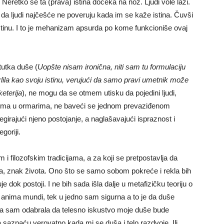
. Neretko se ta (prava) istina dočeka na nož. Ljudi vole laži.
da ljudi najčešće ne poveruju kada im se kaže istina. Čuvši
eistinu. I to je mehanizam apsurda po kome funkcioniše ovaj
itutka duše (
Uopšte nisam ironična, niti sam tu formulaciju
rlila kao svoju istinu, verujući da samo pravi umetnik može
eterija
), ne mogu da se otmem utisku da pojedini ljudi,
tima u ormarima, ne baveći se jednom prevaziđenom
girajući njeno postojanje, a naglašavajući ispraznost i
goriji.
 i filozofskim tradicijama, a za koji se pretpostavlja da
ta, znak života. Ono što se samo sobom pokreće i rekla bih
e dok postoji. I ne bih sada išla dalje u metafizičku teoriju o
ji anima mundi, tek u jedno sam sigurna a to je da duše
a. Ja sam odabrala da telesno iskustvo moje duše bude
a saznaću verovatno kada mi se duša i telo razdvoje. Ili