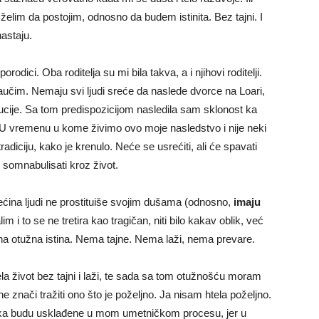
lim da postojim, odnosno da budem istinita. Bez tajni. I
astaju.
odici. Oba roditelja su mi bila takva, a i njihovi roditelji.
učim. Nemaju svi ljudi sreće da naslede dvorce na Loari,
tucije. Sa tom predispozicijom nasledila sam sklonost ka
U vremenu u kome živimo ovo moje nasledstvo i nije neki
diciju, kako je krenulo. Neće se usrećiti, ali će spavati
 somnabulisati kroz život.
ćina ljudi ne prostituiše svojim dušama (odnosno,
imaju
lim i to se ne tretira kao tragičan, niti bilo kakav oblik, već
dna otužna istina. Nema tajne. Nema laži, nema prevare.
la život bez tajni i laži, te sada sa tom otužnošću moram
ne znači tražiti ono što je poželjno. Ja nisam htela poželjno.
tetika budu usklađene u mom umetničkom procesu, jer u