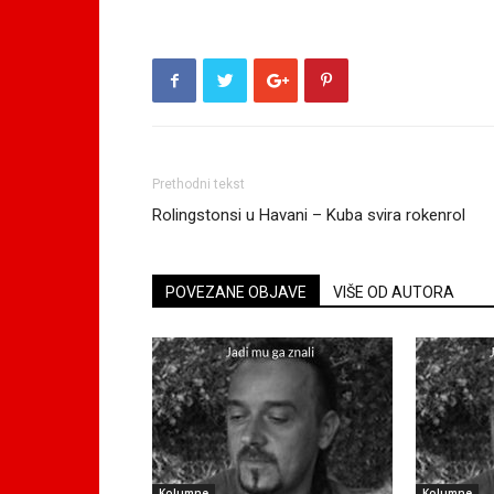
Prethodni tekst
Rolingstonsi u Havani – Kuba svira rokenrol
POVEZANE OBJAVE
VIŠE OD AUTORA
Kolumne
Kolumne