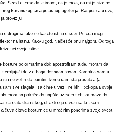
 duše. Svest o tome da je imam, da je moja, da mi je niko ne
tog mog kurvinskog čina potpunog ogoljenja. Raspusna u svoj
a proviziju.
tinu o drugima, ako ne kažete istinu o sebi. Priroda mog
flektor na istinu. Kakvu god. Najčešće onu najgoru. Od toga
krivajući svoje istine.
je kosture po ormarima dok apostrofiram tuđe, moram da
n iscrpljujući do-zla-boga dosadan posao. Komotna sam u
nju i ne volim da pamtim kome sam šta prećutala (a
a sam sve slagala i sa čime u vezi, ne bih li pokopala svoje
imala moralno pokriće da uopšte uzmem sebi za pravo da
sca, naročito dramskog, direktno je u vezi sa kritikom
t, a čuva čitave kosturnice u mračnim ponorima svoje svesti