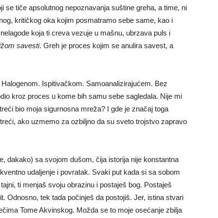
oji se tiče apsolutnog nepoznavanja suštine greha, a time, ni
nog, kritičkog oka kojim posmatramo sebe same, kao i
 nelagode koja ti creva vezuje u mašnu, ubrzava puls i
ižom savesti
. Greh je proces kojim se anulira savest, a
. Halogenom. Ispitivačkom. Samoanalizirajućem. Bez
odio kroz proces u kome bih samu sebe sagledala. Nije mi
treći bio moja sigurnosna mreža? I gde je značaj toga
o treći, ako uzmemo za ozbiljno da su sveto trojstvo zapravo
, dakako) sa svojom dušom, čija istorija nije konstantna
rekventno udaljenje i povratak. Svaki put kada si sa sobom
tajni, ti menjaš svoju obrazinu i postaješ bog. Postaješ
t. Odnosno, tek tada počinješ da postojiš. Jer, istina stvari
rečima Tome Akvinskog. Možda se to moje osećanje zbilja