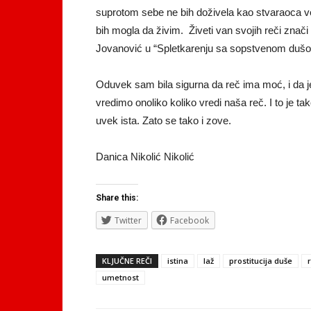
suprotom sebe ne bih doživela kao stvaraoca već
bih mogla da živim. Živeti van svojih reči znači
Jovanović u “Spletkarenju sa sopstvenom duš
Oduvek sam bila sigurna da reč ima moć, i da je 
vredimo onoliko koliko vredi naša reč. I to je 
uvek ista. Zato se tako i zove.
Danica Nikolić Nikolić
Share this:
Twitter
Facebook
KLJUČNE REČI
istina
laž
prostitucija duše
umetnost