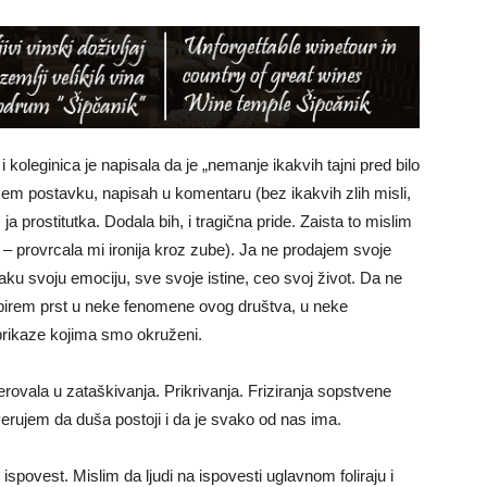
koleginica je napisala da je „nemanje ikakvih tajni pred bilo
umem postavku, napisah u komentaru (bez ikakvih zlih misli,
 prostitutka. Dodala bih, i tragična pride. Zaista to mislim
elo – provrcala mi ironija kroz zube). Ja ne prodajem svoje
aku svoju emociju, sve svoje istine, ceo svoj život. Da ne
pirem prst u neke fenomene ovog društva, u neke
 prikaze kojima smo okruženi.
ovala u zataškivanja. Prikrivanja. Friziranja sopstvene
i verujem da duša postoji i da je svako od nas ima.
spovest. Mislim da ljudi na ispovesti uglavnom foliraju i