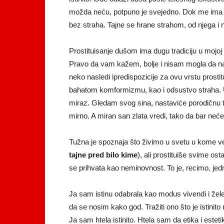
možda neću, potpuno je svejedno. Dok me ima že
bez straha. Tajne se hrane strahom, od njega i n
Prostituisanje dušom ima dugu tradiciju u mojoj por
Pravo da vam kažem, bolje i nisam mogla da na
neko nasledi ipredispozicije za ovu vrstu prosti
bahatom komformizmu, kao i odsustvo straha. 
miraz. Gledam svog sina, nastaviće porodičnu tra
mirno. A miran san zlata vredi, tako da bar neće
Tužna je spoznaja što živimo u svetu u kome ve
tajne pred bilo kime
), ali prostituiše svime osta
se prihvata kao neminovnost. To je, recimo, je
Ja sam istinu odabrala kao modus vivendi i žele
da se nosim kako god. Tražiti ono što je istinito 
Ja sam htela istinito. Htela sam da etika i es