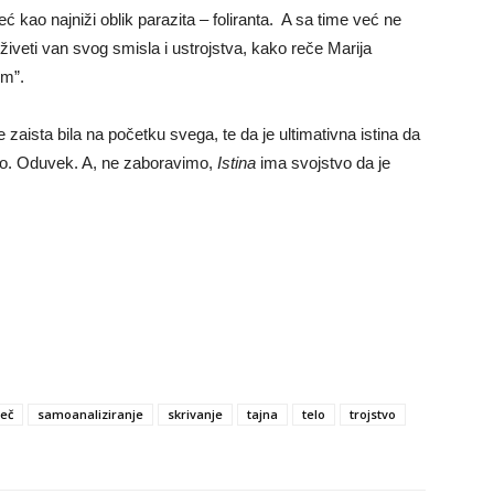
 kao najniži oblik parazita – foliranta. A sa time već ne
 živeti van svog smisla i ustrojstva, kako reče Marija
om”.
zaista bila na početku svega, te da je ultimativna istina da
tako. Oduvek. A, ne zaboravimo,
Istina
ima svojstvo da je
reč
samoanaliziranje
skrivanje
tajna
telo
trojstvo