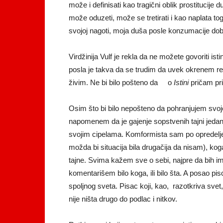
može i definisati kao tragični oblik prostitucije
može oduzeti, može se tretirati i kao naplata 
svojoj nagoti, moja duša posle konzumacije dobij
Virdžinija Vulf je rekla da ne možete govoriti is
posla je takva da se trudim da uvek okrenem re
živim. Ne bi bilo pošteno da o
Istini
pričam pri
Osim što bi bilo nepošteno da pohranjujem svo
napomenem da je gajenje sopstvenih tajni jeda
svojim cipelama. Komformista sam po opredelje
možda bi situacija bila drugačija da nisam), kog
tajne. Svima kažem sve o sebi, najpre da bih 
komentarišem bilo koga, ili bilo šta. A posao pi
spoljnog sveta. Pisac koji, kao, razotkriva sve
nije ništa drugo do podlac i nitkov.