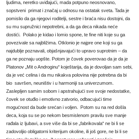
ljudima, neretko uviđajući, mada potpuno neosnovano,
sopstveni primat i značaj u odnosu na ostatak sveta. Tada je
pomislio da ga njegovi roditelji, sestre i braća nisu dostojni, da
su mu supružnici nepotrebni, a da ga deca nikada neće
dostići. Polako je kidao i lomio spone, te fine niti koje su ga
povezivale sa najbližima. Otklonio je najpre one koji su ga
najdublje poznavali, objašnjavajući to upravo suprotnim – da
ga ne poznaju uopšte. Potom je čovek poverovao da je da je
Platonov „Mit o Androginu“ koještarija, da je dovoljan sam sebi,
da je već celina i da mu nikakva polovina nije potrebna da bi
bio savršen, neuništiv i u harmoniji sa univerzumom.
Zaslepljen samim sobom i apstrahujući sve svoje nedostatke,
čovek se otuđio i emotivno zatvorio, odbacujući time
mogućnost da bude srećan i voljen. Potom su na red došla
deca, koja su se po nekom besmislenom pravilu sve manje
rađala iz ljubavi, a sve više da bi se „fabrikovala“ ne bi li se
zadovoljio obligatorni kriterijum okoline, ili još gore, ne bi li se