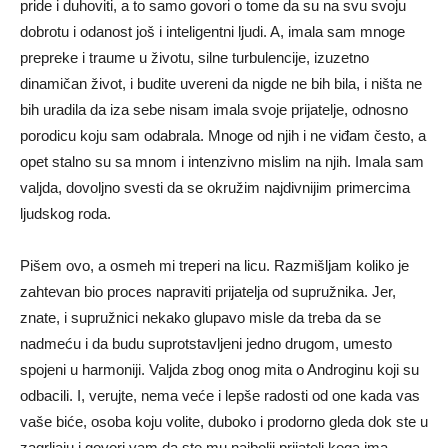
pride i duhoviti, a to samo govori o tome da su na svu svoju
dobrotu i odanost još i inteligentni ljudi. A, imala sam mnoge
prepreke i traume u životu, silne turbulencije, izuzetno
dinamičan život, i budite uvereni da nigde ne bih bila, i ništa ne
bih uradila da iza sebe nisam imala svoje prijatelje, odnosno
porodicu koju sam odabrala. Mnoge od njih i ne viđam često, a
opet stalno su sa mnom i intenzivno mislim na njih. Imala sam
valjda, dovoljno svesti da se okružim najdivnijim primercima
ljudskog roda.
Pišem ovo, a osmeh mi treperi na licu. Razmišljam koliko je
zahtevan bio proces napraviti prijatelja od supružnika. Jer,
znate, i supružnici nekako glupavo misle da treba da se
nadmeću i da budu suprotstavljeni jedno drugom, umesto
spojeni u harmoniji. Valjda zbog onog mita o Androginu koji su
odbacili. I, verujte, nema veće i lepše radosti od one kada vas
vaše biće, osoba koju volite, duboko i prodorno gleda dok ste u
zagrljaju i govori vam da ste mu najbolji prijatelj koga ima.