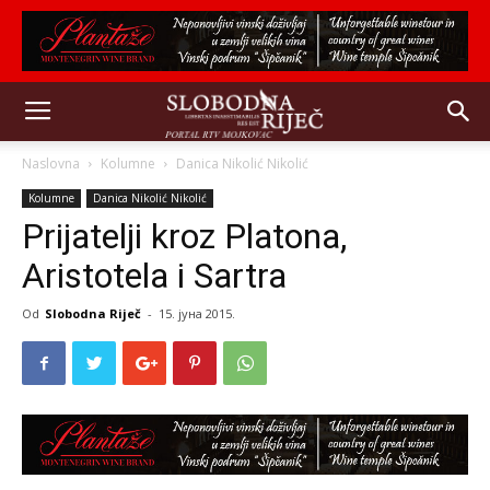
Naslovna
Kolumne
Danica Nikolić Nikolić
Kolumne
Danica Nikolić Nikolić
Prijatelji kroz Platona,
Aristotela i Sartra
Od
Slobodna Riječ
-
15. јуна 2015.