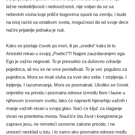
lažne nedodirljivosti i nedosežnosti, nije voljan da se sa
nebeskih visina koje priliče bogovima spusti na zemlju, i bude
na istoj razini sa ostatkom sveta, mogućnost da od svoje dece
načini prijatelje jednaka je nuli.
Kako se postaje čovek po meri, ili po „sredini“ kako bi to
Aristotel rekao u svojoj „Poetici“?! Najpre zauzdavanjem ega.
Ego je važno negovati. To je presudno za duševno zdravlje
pojedinca, ali mu se ne sme povlađivati. To je već pogubno za
pojedinca. Mora se imati sluha za svet oko sebe. I strpljenja. I
trpljenja. I razumevanja. Mora se posmatrati. Ukoliko se čovek
orijentiše na prirodu i posmatra odnose između flore i faune u
njihovom izvornom svetlu, lako će napraviti hijerarhiju važnih i
manje važnih stvari u svojoj glavi. Naći će ključ za slaganje
stvari na prioritetna mesta. Naučiće šta život i koegistenicja
zapravo jesu, ne remeteći osnovne zakone prirode, i ne
unoseći nesklad u istu, i to samo ako posmatra odnose među