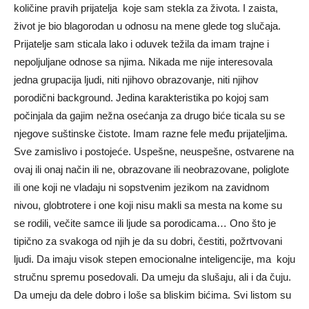
količine pravih prijatelja koje sam stekla za života. I zaista,
život je bio blagorodan u odnosu na mene glede tog slučaja.
Prijatelje sam sticala lako i oduvek težila da imam trajne i
nepoljuljane odnose sa njima. Nikada me nije interesovala
jedna grupacija ljudi, niti njihovo obrazovanje, niti njihov
porodični background. Jedina karakteristika po kojoj sam
počinjala da gajim nežna osećanja za drugo biće ticala su se
njegove suštinske čistote. Imam razne fele među prijateljima.
Sve zamislivo i postojeće. Uspešne, neuspešne, ostvarene na
ovaj ili onaj način ili ne, obrazovane ili neobrazovane, poliglote
ili one koji ne vladaju ni sopstvenim jezikom na zavidnom
nivou, globtrotere i one koji nisu makli sa mesta na kome su
se rodili, večite samce ili ljude sa porodicama… Ono što je
tipično za svakoga od njih je da su dobri, čestiti, požrtvovani
ljudi. Da imaju visok stepen emocionalne inteligencije, ma koju
stručnu spremu posedovali. Da umeju da slušaju, ali i da čuju.
Da umeju da dele dobro i loše sa bliskim bićima. Svi listom su