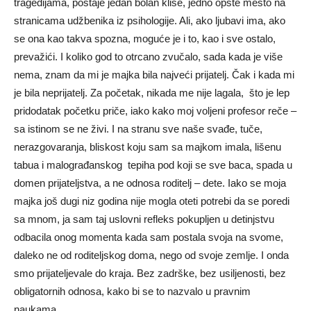
tragedijama, postaje jedan bolan kliše, jedno opšte mesto na
stranicama udžbenika iz psihologije. Ali, ako ljubavi ima, ako
se ona kao takva spozna, moguće je i to, kao i sve ostalo,
prevažići. I koliko god to otrcano zvučalo, sada kada je više
nema, znam da mi je majka bila najveći prijatelj. Čak i kada mi
je bila neprijatelj. Za početak, nikada me nije lagala, što je lep
pridodatak početku priče, iako kako moj voljeni profesor reče –
sa istinom se ne živi. I na stranu sve naše svađe, tuče,
nerazgovaranja, bliskost koju sam sa majkom imala, lišenu
tabua i malograđanskog tepiha pod koji se sve baca, spada u
domen prijateljstva, a ne odnosa roditelj – dete. Iako se moja
majka još dugi niz godina nije mogla oteti potrebi da se poredi
sa mnom, ja sam taj uslovni refleks pokupljen u detinjstvu
odbacila onog momenta kada sam postala svoja na svome,
daleko ne od roditeljskog doma, nego od svoje zemlje. I onda
smo prijateljevale do kraja. Bez zadrške, bez usiljenosti, bez
obligatornih odnosa, kako bi se to nazvalo u pravnim
naukama.