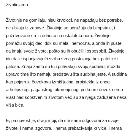
životinjama.
Životinje ne gomilaju, nisu krvoloci, ne napadaju bez potrebe,
ne ubijaju iz zabave. Životinje se udružuju da bi opstale, i
požrtvovane su u odnosu na ostatak čopora. Životinje
pomažu svojoj deci dok su mala i nemoćna, a onda ih puste
da imaju svoje živote, pošto su ih obučili i osposobili. Životinje
idu dalje ispunjavajući svrhu svog postojanja bez patetike i
patosa. Znaju zašto su tu i prihvataju svoju sudbinu, možda
upravo time što nemaju predstavu šta sudbina jeste. A sudbina
kao pojam je čovekova izmišljotina, proistekla iz onog
arhetipskog, paganskog, ukorenjenog, po kome čovek nema
vlast nad sopstvenim životom već su za njega zadužena neka
viša bića.
E, pa novost je, dragi moji, da ste sami odgovorni za svoje
živote. I nema izgovora, i nema prebacivanja krivice, i nema