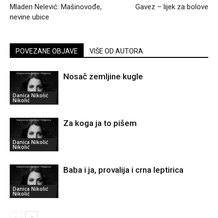
Mladen Nelević: Mašinovođe,
Gavez – lijek za bolove
nevine ubice
POVEZANE OBJAVE
VIŠE OD AUTORA
Nosač zemljine kugle
Danica Nikolić
Nikolić
Za koga ja to pišem
Danica Nikolić
Nikolić
Baba i ja, provalija i crna leptirica
Danica Nikolić
Nikolić