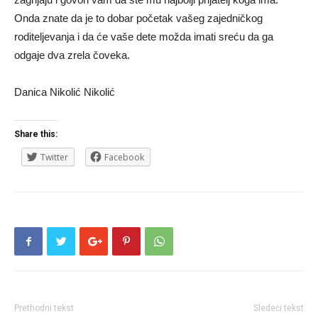
Onda znate da je to dobar početak vašeg zajedničkog
roditeljevanja i da će vaše dete možda imati sreću da ga
odgaje dva zrela čoveka.
Danica Nikolić Nikolić
Share this:
Twitter
Facebook
Prethodni tekst
Sledeći tekst