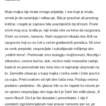
Moja majka nije imala mnogo prijatelja. I one koje je imala,
umela je da rasterijuje i odbacuje. Bila je pravičan ali prestrog
kritičar, i negde je zapravo bila usamljenički tip ličnosti. Posle
smrti mog oca, tvrdila je, nije imala više sa kime da razgovara.
Osim sa mnom, naravno. Naši razgovori nikada nisu ličili na
razgovore koji su se čuli u većini građanskih porodica. Mi smo
se uvek prepirale, raspravljale i sukobljavale mišljenja oko
„velikih tema“. Pretresale smo teologiju i književnost, filozofiju i
slikarstvo, veoma bučno, dok, recimo naše manuelne radnje,
kada bi se posmetrale bez tona nisu ni najmanje ukazivale na
to. Zamislite situaciju u kojoj majka i ćerka sede i čiste povrće
za supu. Pred svakom od njih dve čaša vina. Posluju veoma
predano i pedantno. Ali, glasne žile su im napete ko strune jer
se upravo raspravljaju oko toga da li je Sartr bio veliki pisac, ili
samo filozof. Da li je bio dosadan i preverbalan. I nije li
uostalom egzistencijalizam kao pravac nonsens per se, jer