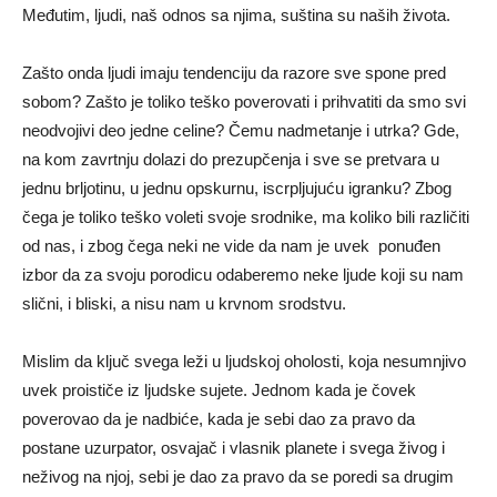
Međutim, ljudi, naš odnos sa njima, suština su naših života.
Zašto onda ljudi imaju tendenciju da razore sve spone pred
sobom? Zašto je toliko teško poverovati i prihvatiti da smo svi
neodvojivi deo jedne celine? Čemu nadmetanje i utrka? Gde,
na kom zavrtnju dolazi do prezupčenja i sve se pretvara u
jednu brljotinu, u jednu opskurnu, iscrpljujuću igranku? Zbog
čega je toliko teško voleti svoje srodnike, ma koliko bili različiti
od nas, i zbog čega neki ne vide da nam je uvek ponuđen
izbor da za svoju porodicu odaberemo neke ljude koji su nam
slični, i bliski, a nisu nam u krvnom srodstvu.
Mislim da ključ svega leži u ljudskoj oholosti, koja nesumnjivo
uvek proističe iz ljudske sujete. Jednom kada je čovek
poverovao da je nadbiće, kada je sebi dao za pravo da
postane uzurpator, osvajač i vlasnik planete i svega živog i
neživog na njoj, sebi je dao za pravo da se poredi sa drugim