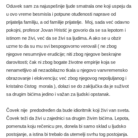
Oduvek sam za najuspešnije ljude smatrala one koji uspeju da
u ovo vreme besmisla i potpune otuđenosti naprave od
prijatelja familiju, a od familije prijatelje. Moj, sada već odavno
pokojni, profesor Jovan Hristić je govorio da se sa lepotom i
istinom ne živi, već da se živi sa ljudima. A ako se u obzir
uzme to da su mu svi bespogovorno verovali ( ne zbog
njegove nesumnjive erudicije; niti zbog njegove beskrajne
darovitosti; čak ni zbog bogate životne empirije koja se
nenametljivo ali nezaobilazno tkala u njegovo vanvremensko
obrazovanje i elokvenciju; već zbog njegovog nepoljuljanog i
kristalno čistog morala ), dolazi se do zaključka da je suživot
sa drugim bićima jedino i važan za ljudski opstanak.
Čovek nije predodređen da bude idioritmik koji živi van sveta.
Čovek teži da živi u zajednici sa drugim živim bićima. Lepota,
pomenuta koju rečenicu pre, donela bi samo sklad u ljudsko
postojanje, a istina bi trebalo da utemelji svrhu tog postojanja.