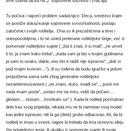
time stavila tačka na „i“ sopstvene važnosti i značaja.
Tu počiva i najveći problem sadašnjice. Deca, sredstvo kojim
se postiže dokazivanje sopstvene svrsishodnosti, postaju
zatočenici svojih roditelja. Ona su ili prezaštićena a time i
onesposobljena, i to ne usled preterane roditeljske brige, već iz
pomenute roditeljske sujete ( „šta ti znaš, ti si mali“, „ne umeš
ti to, ja znam kako treba“, „kada sam ja bio u tvojim godinama
ja sam to ovako, dakle, ono što ti radiš nije ispravno“, „dok si
pod mojim krovom…“), ili su rođena da budu igračke a potom
prepuštena sama sebi zbog generalne roditeljske
nezainteresovanosti ( „ne znam, dušo, snađi se“, „ pusti me
sada imam posla“, „ostavi me na miru, vidiš da pričam…
gledam… slušam…šminkam se“ ). Kada bi roditelj posmatrao
dete kao svog prijatelja, nikada mu ne bi nametao svoj model
kao jedini ispravan, niti bi ga (dete) grubo odbacivao. Ali, da bi
roditelj to imao u svesti, najpre bi trebalo da ima osnovnu ideju
šta prijateljstvo jeste. A ukoliko iz pomenute sujete ili svoje