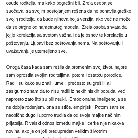
osude roditelja, ma kako pogrešni bili. Zrela osoba se
suočava sa svojim postojanjem rešena da ne ponavlja greške
svojih roditelja, da bude njihova bolja verzija, ako već ne može
da se otrgne od nametnutog modela. Zrela osoba shvata da
joj je korelacija sa svetom važna i da je osnov te korelacije u
poštovanju. Ljubavi bez poštovanja nema. Na poštovanju i
uvažavanju je utemeljeno sve.
Onoga časa kada sam rešila da promenim svoj život, najpre
sam oprostila svojim roditeljima, potom i ostatku porodice.
Radili su kako su znali i umeli, prečesto su grešili, ali
zasigurno znam da to nisu radili iz nekih niskih pobuda, već
naprosto zato što su bili neuki. Emocionalna inteligencija se
ne dobija rođenjem, ona se stiče, empirijski. Potom sam se
neobično dugo i uporno trudila da od svoje majke načinim
prijatelja. Rivalski odnos između majke i ćerke nije nikakva
novina, ako je on još predupređen velikim životnim