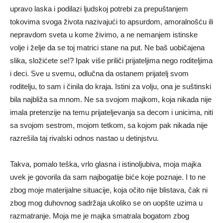
upravo laska i podilazi ljudskoj potrebi za prepuštanjem
tokovima svoga života nazivajući to apsurdom, amoralnošću ili
nepravdom sveta u kome živimo, a ne nemanjem istinske
volje i želje da se toj matrici stane na put. Ne baš uobičajena
slika, složićete se!? Ipak više priliči prijateljima nego roditeljima
i deci. Sve u svemu, odlučna da ostanem prijatelj svom
roditelju, to sam i činila do kraja. Istini za volju, ona je suštinski
bila najbliža sa mnom. Ne sa svojom majkom, koja nikada nije
imala pretenzije na temu prijateljevanja sa decom i unicima, niti
sa svojom sestrom, mojom tetkom, sa kojom pak nikada nije
razrešila taj rivalski odnos nastao u detinjstvu.
Takva, pomalo teška, vrlo glasna i istinoljubiva, moja majka
uvek je govorila da sam najbogatije biće koje poznaje. I to ne
zbog moje materijalne situacije, koja očito nije blistava, čak ni
zbog mog duhovnog sadržaja ukoliko se on uopšte uzima u
razmatranje. Moja me je majka smatrala bogatom zbog