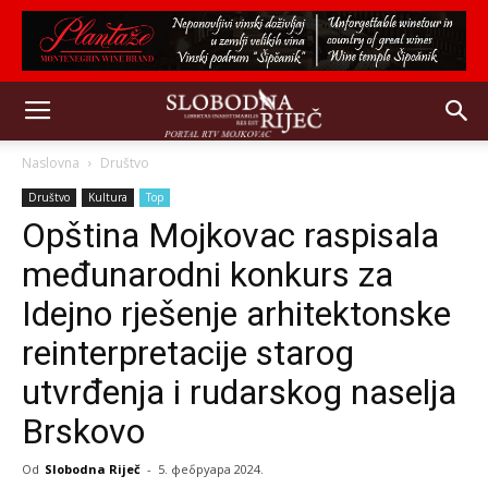
Naslovna
Društvo
Društvo
Kultura
Top
Opština Mojkovac raspisala
međunarodni konkurs za
Idejno rješenje arhitektonske
reinterpretacije starog
utvrđenja i rudarskog naselja
Brskovo
Od
Slobodna Riječ
-
5. фебруара 2024.