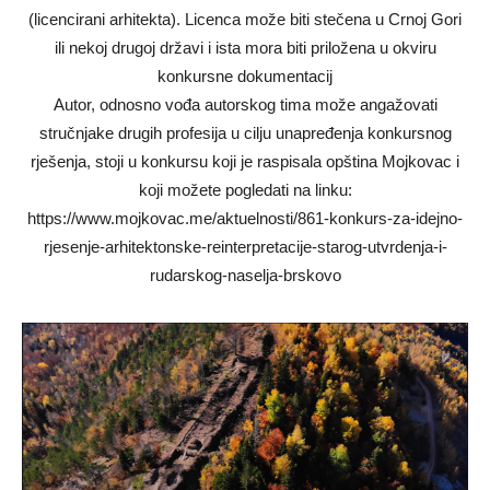
(licencirani arhitekta). Licenca može biti stečena u Crnoj Gori
ili nekoj drugoj državi i ista mora biti priložena u okviru
konkursne dokumentacij
Autor, odnosno vođa autorskog tima može angažovati
stručnjake drugih profesija u cilju unapređenja konkursnog
rješenja, stoji u konkursu koji je raspisala opština Mojkovac i
koji možete pogledati na linku:
https://www.mojkovac.me/aktuelnosti/861-konkurs-za-idejno-
rjesenje-arhitektonske-reinterpretacije-starog-utvrdenja-i-
rudarskog-naselja-brskovo