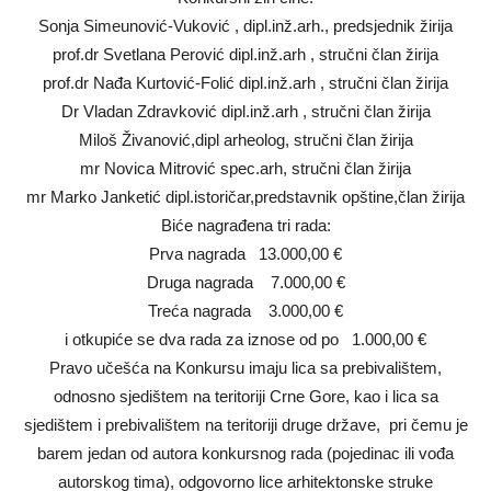
Sonja Simeunović-Vuković , dipl.inž.arh., predsjednik žirija
prof.dr Svetlana Perović dipl.inž.arh , stručni član žirija
prof.dr Nađa Kurtović-Folić dipl.inž.arh , stručni član žirija
Dr Vladan Zdravković dipl.inž.arh , stručni član žirija
Miloš Živanović,dipl arheolog, stručni član žirija
mr Novica Mitrović spec.arh, stručni član žirija
mr Marko Janketić dipl.istoričar,predstavnik opštine,član žirija
Biće nagrađena tri rada:
Prva nagrada 13.000,00 €
Druga nagrada 7.000,00 €
Treća nagrada 3.000,00 €
i otkupiće se dva rada za iznose od po 1.000,00 €
Pravo učešća na Konkursu imaju lica sa prebivalištem,
odnosno sjedištem na teritoriji Crne Gore, kao i lica sa
sjedištem i prebivalištem na teritoriji druge države, pri čemu je
barem jedan od autora konkursnog rada (pojedinac ili vođa
autorskog tima), odgovorno lice arhitektonske struke