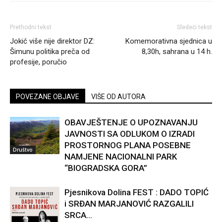
Prethodni tekst
Sledeći tekst
Jokić više nije direktor DZ:
Komemorativna sjednica u
Šimunu politika preča od
8,30h, sahrana u 14 h.
profesije, poručio
POVEZANE OBJAVE
VIŠE OD AUTORA
OBAVJEŠTENJE O UPOZNAVANJU
JAVNOSTI SA ODLUKOM O IZRADI
PROSTORNOG PLANA POSEBNE
Društvo
NAMJENE NACIONALNI PARK
“BIOGRADSKA GORA”
Pjesnikova Dolina FEST : DADO TOPIĆ
i SRĐAN MARJANOVIĆ RAZGALILI
SRCA...