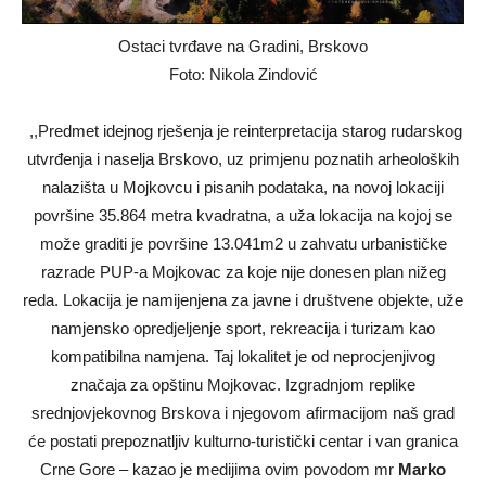
Ostaci tvrđave na Gradini, Brskovo
Foto: Nikola Zindović
,,Predmet idejnog rješenja je reinterpretacija starog rudarskog
utvrđenja i naselja Brskovo, uz primjenu poznatih arheoloških
nalazišta u Mojkovcu i pisanih podataka, na novoj lokaciji
površine 35.864 metra kvadratna, a uža lokacija na kojoj se
može graditi je površine 13.041m2 u zahvatu urbanističke
razrade PUP-a Mojkovac za koje nije donesen plan nižeg
reda. Lokacija je namijenjena za javne i društvene objekte, uže
namjensko opredjeljenje sport, rekreacija i turizam kao
kompatibilna namjena. Taj lokalitet je od neprocjenjivog
značaja za opštinu Mojkovac. Izgradnjom replike
srednjovjekovnog Brskova i njegovom afirmacijom naš grad
će postati prepoznatljiv kulturno-turistički centar i van granica
Crne Gore – kazao je medijima ovim povodom mr
Marko