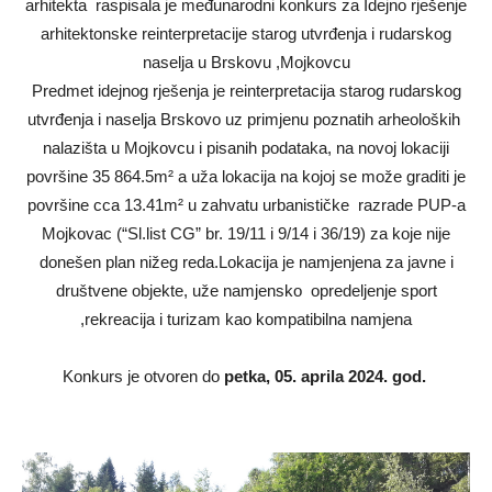
arhitekta raspisala je međunarodni konkurs za Idejno rješenje
arhitektonske reinterpretacije starog utvrđenja i rudarskog
naselja u Brskovu ,Mojkovcu
Predmet idejnog rješenja je reinterpretacija starog rudarskog
utvrđenja i naselja Brskovo uz primjenu poznatih arheoloških
nalazišta u Mojkovcu i pisanih podataka, na novoj lokaciji
površine 35 864.5m² a uža lokacija na kojoj se može graditi je
površine cca 13.41m² u zahvatu urbanističke razrade PUP-a
Mojkovac (“Sl.list CG” br. 19/11 i 9/14 i 36/19) za koje nije
donešen plan nižeg reda.Lokacija je namjenjena za javne i
društvene objekte, uže namjensko opredeljenje sport
,rekreacija i turizam kao kompatibilna namjena
Konkurs je otvoren do
petka, 05. aprila 2024. god.