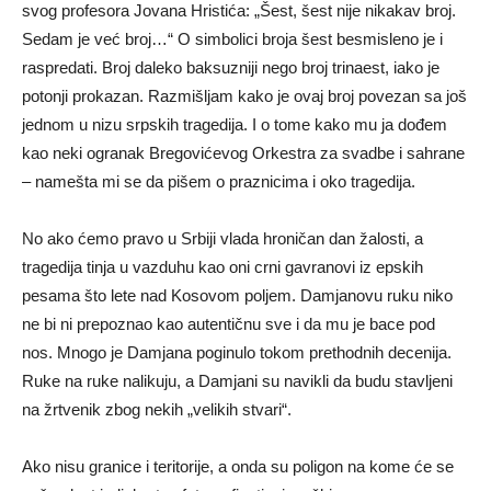
svog profesora Jovana Hristića: „Šest, šest nije nikakav broj.
Sedam je već broj…“ O simbolici broja šest besmisleno je i
raspredati. Broj daleko baksuzniji nego broj trinaest, iako je
potonji prokazan. Razmišljam kako je ovaj broj povezan sa još
jednom u nizu srpskih tragedija. I o tome kako mu ja dođem
kao neki ogranak Bregovićevog Orkestra za svadbe i sahrane
– namešta mi se da pišem o praznicima i oko tragedija.
No ako ćemo pravo u Srbiji vlada hroničan dan žalosti, a
tragedija tinja u vazduhu kao oni crni gavranovi iz epskih
pesama što lete nad Kosovom poljem. Damjanovu ruku niko
ne bi ni prepoznao kao autentičnu sve i da mu je bace pod
nos. Mnogo je Damjana poginulo tokom prethodnih decenija.
Ruke na ruke nalikuju, a Damjani su navikli da budu stavljeni
na žrtvenik zbog nekih „velikih stvari“.
Ako nisu granice i teritorije, a onda su poligon na kome će se