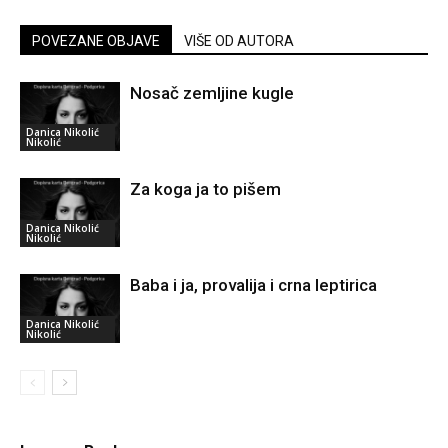
POVEZANE OBJAVE
VIŠE OD AUTORA
Nosač zemljine kugle
Danica Nikolić
Nikolić
Za koga ja to pišem
Danica Nikolić
Nikolić
Baba i ja, provalija i crna leptirica
Danica Nikolić
Nikolić