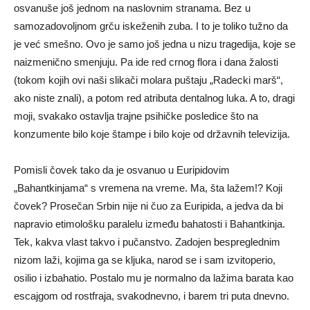
osvanuše još jednom na naslovnim stranama. Bez u
samozadovoljnom grču iskeženih zuba. I to je toliko tužno da
je već smešno. Ovo je samo još jedna u nizu tragedija, koje se
naizmenično smenjuju. Pa ide red crnog flora i dana žalosti
(tokom kojih ovi naši slikači molara puštaju „Radecki marš“,
ako niste znali), a potom red atributa dentalnog luka. A to, dragi
moji, svakako ostavlja trajne psihičke posledice što na
konzumente bilo koje štampe i bilo koje od državnih televizija.
Pomisli čovek tako da je osvanuo u Euripidovim
„Bahantkinjama“ s vremena na vreme. Ma, šta lažem!? Koji
čovek? Prosečan Srbin nije ni čuo za Euripida, a jedva da bi
napravio etimološku paralelu između bahatosti i Bahantkinja.
Tek, kakva vlast takvo i pučanstvo. Zadojen bespreglednim
nizom laži, kojima ga se kljuka, narod se i sam izvitoperio,
osilio i izbahatio. Postalo mu je normalno da lažima barata kao
escajgom od rostfraja, svakodnevno, i barem tri puta dnevno.