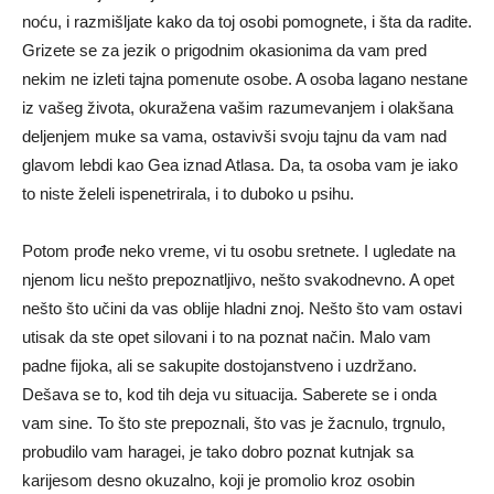
noću, i razmišljate kako da toj osobi pomognete, i šta da radite.
Grizete se za jezik o prigodnim okasionima da vam pred
nekim ne izleti tajna pomenute osobe. A osoba lagano nestane
iz vašeg života, okuražena vašim razumevanjem i olakšana
deljenjem muke sa vama, ostavivši svoju tajnu da vam nad
glavom lebdi kao Gea iznad Atlasa. Da, ta osoba vam je iako
to niste želeli ispenetrirala, i to duboko u psihu.
Potom prođe neko vreme, vi tu osobu sretnete. I ugledate na
njenom licu nešto prepoznatljivo, nešto svakodnevno. A opet
nešto što učini da vas oblije hladni znoj. Nešto što vam ostavi
utisak da ste opet silovani i to na poznat način. Malo vam
padne fijoka, ali se sakupite dostojanstveno i uzdržano.
Dešava se to, kod tih deja vu situacija. Saberete se i onda
vam sine. To što ste prepoznali, što vas je žacnulo, trgnulo,
probudilo vam haragei, je tako dobro poznat kutnjak sa
karijesom desno okuzalno, koji je promolio kroz osobin