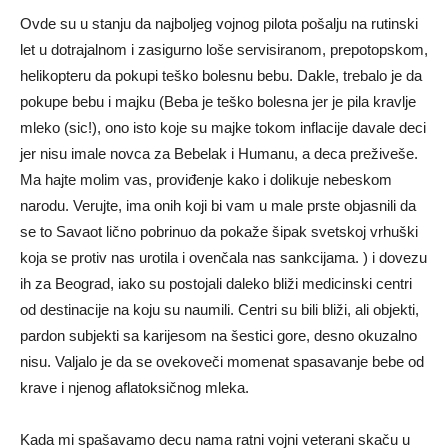
Ovde su u stanju da najboljeg vojnog pilota pošalju na rutinski
let u dotrajalnom i zasigurno loše servisiranom, prepotopskom,
helikopteru da pokupi teško bolesnu bebu. Dakle, trebalo je da
pokupe bebu i majku (Beba je teško bolesna jer je pila kravlje
mleko (sic!), ono isto koje su majke tokom inflacije davale deci
jer nisu imale novca za Bebelak i Humanu, a deca preživeše.
Ma hajte molim vas, proviđenje kako i dolikuje nebeskom
narodu. Verujte, ima onih koji bi vam u male prste objasnili da
se to Savaot lično pobrinuo da pokaže šipak svetskoj vrhuški
koja se protiv nas urotila i ovenčala nas sankcijama. ) i dovezu
ih za Beograd, iako su postojali daleko bliži medicinski centri
od destinacije na koju su naumili. Centri su bili bliži, ali objekti,
pardon subjekti sa karijesom na šestici gore, desno okuzalno
nisu. Valjalo je da se ovekoveči momenat spasavanje bebe od
krave i njenog aflatoksičnog mleka.
Kada mi spašavamo decu nama ratni vojni veterani skaču u