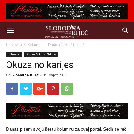
Naslovna
Kolumne
Danica Nikolić Nikolić
Kolumne
Danica Nikolić Nikolić
Okuzalno karijes
Od
Slobodna Riječ
-
15. марта 2015.
Danas pišem svoju šestu kolumnu za ovaj portal. Setih se reči