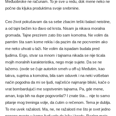
Međuobroke ne računam. To je sve u redu, dok mene neko ne
počne da kljuka produktima svoje srebrnine.
Ceo život pokušavam da sa sebe zbacim teški balast neistine,
a od tajni bežim ko đavo od krsta. Nisam ja nikava moralna
gromada. Tajne prezirem zato što sam komotna. Ne volim da
pamtim šta sam kome rekla i da pazim da ne pocrvenim ako
me neko uhvati u laži. Ne volim da ispadam budala pred
ljudima. Ergo, stvar sa mnom i tajnama nikada se nije ticala
mojih moralnih karakteristika, nego moje sujete. Da se ne
lažemo. (ovde se čuje autorkin smeh u off-u) Međutim, kao
takva, sujetna a komotna, bila sam oduvek i na neki volšeban
način pogodna da mi se ljudi, najčešće najmanje bliski, kače o
vrat bombardujući me sopstvenim tajnama. Pa, gde mene,
aman, koja bih na dupe pogovorila!? I znate šta… nije to samo
pitanje mog treninga volje, da ćutim o rečenom. Tema je dublja.
To me uvek ražalosti. Ma, ne, ne ražalosti me što je svet jedno
pogano mesto u kome ljudi vole da lažu i kradu. Razlog moje