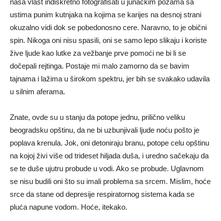
naša vlast indiskretno fotografisati u junačkim pozama sa
ustima punim kutnjaka na kojima se karijes na desnoj strani
okuzalno vidi dok se pobedonosno cere. Naravno, to je obični
spin. Nikoga oni nisu spasili, oni se samo lepo slikaju i koriste
žive ljude kao lutke za vežbanje prve pomoći ne bi li se
dočepali rejtinga. Postaje mi malo zamorno da se bavim
tajnama i lažima u širokom spektru, jer bih se svakako udavila
u silnim aferama.
Znate, ovde su u stanju da potope jednu, prilično veliku
beogradsku opštinu, da ne bi uzbunjivali ljude noću pošto je
poplava krenula. Jok, oni detoniraju branu, potope celu opštinu
na kojoj živi više od trideset hiljada duša, i uredno sačekaju da
se te duše ujutru probude u vodi. Ako se probude. Uglavnom
se nisu budili oni što su imali problema sa srcem. Mislim, hoće
srce da stane od depresije respiratornog sistema kada se
pluća napune vodom. Hoće, itekako.