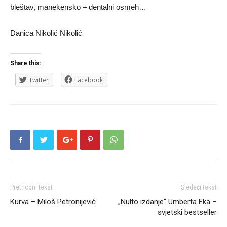
bleštav, manekensko – dentalni osmeh…
Danica Nikolić Nikolić
Share this:
Twitter
Facebook
Prethodni tekst
Sledeći tekst
Kurva – Miloš Petronijević
„Nulto izdanje“ Umberta Eka –
svjetski bestseller