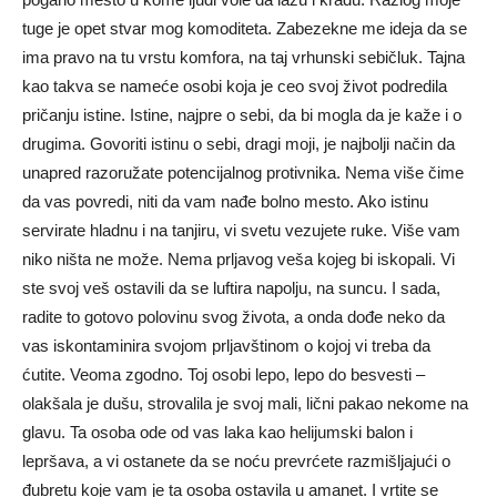
tuge je opet stvar mog komoditeta. Zabezekne me ideja da se
ima pravo na tu vrstu komfora, na taj vrhunski sebičluk. Tajna
kao takva se nameće osobi koja je ceo svoj život podredila
pričanju istine. Istine, najpre o sebi, da bi mogla da je kaže i o
drugima. Govoriti istinu o sebi, dragi moji, je najbolji način da
unapred razoružate potencijalnog protivnika. Nema više čime
da vas povredi, niti da vam nađe bolno mesto. Ako istinu
servirate hladnu i na tanjiru, vi svetu vezujete ruke. Više vam
niko ništa ne može. Nema prljavog veša kojeg bi iskopali. Vi
ste svoj veš ostavili da se luftira napolju, na suncu. I sada,
radite to gotovo polovinu svog života, a onda dođe neko da
vas iskontaminira svojom prljavštinom o kojoj vi treba da
ćutite. Veoma zgodno. Toj osobi lepo, lepo do besvesti –
olakšala je dušu, strovalila je svoj mali, lični pakao nekome na
glavu. Ta osoba ode od vas laka kao helijumski balon i
lepršava, a vi ostanete da se noću prevrćete razmišljajući o
đubretu koje vam je ta osoba ostavila u amanet. I vrtite se