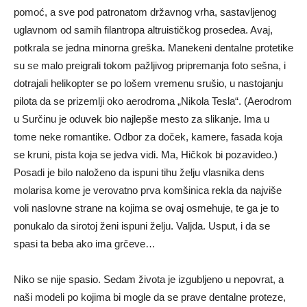
pomoć, a sve pod patronatom državnog vrha, sastavljenog
uglavnom od samih filantropa altruističkog prosedea. Avaj,
potkrala se jedna minorna greška. Manekeni dentalne protetike
su se malo preigrali tokom pažljivog pripremanja foto sešna, i
dotrajali helikopter se po lošem vremenu srušio, u nastojanju
pilota da se prizemlji oko aerodroma „Nikola Tesla“. (Aerodrom
u Surčinu je oduvek bio najlepše mesto za slikanje. Ima u
tome neke romantike. Odbor za doček, kamere, fasada koja
se kruni, pista koja se jedva vidi. Ma, Hičkok bi pozavideo.)
Posadi je bilo naloženo da ispuni tihu želju vlasnika dens
molarisa kome je verovatno prva komšinica rekla da najviše
voli naslovne strane na kojima se ovaj osmehuje, te ga je to
ponukalo da sirotoj ženi ispuni želju. Valjda. Usput, i da se
spasi ta beba ako ima grčeve…
Niko se nije spasio. Sedam života je izgubljeno u nepovrat, a
naši modeli po kojima bi mogle da se prave dentalne proteze,