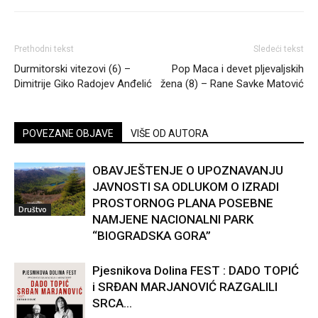
Prethodni tekst
Sledeći tekst
Durmitorski vitezovi (6) –
Pop Maca i devet pljevaljskih
Dimitrije Giko Radojev Anđelić
žena (8) – Rane Savke Matović
POVEZANE OBJAVE
VIŠE OD AUTORA
OBAVJEŠTENJE O UPOZNAVANJU
JAVNOSTI SA ODLUKOM O IZRADI
PROSTORNOG PLANA POSEBNE
Društvo
NAMJENE NACIONALNI PARK
“BIOGRADSKA GORA”
Pjesnikova Dolina FEST : DADO TOPIĆ
i SRĐAN MARJANOVIĆ RAZGALILI
SRCA...