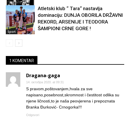
Atletski klub “ Tara“ nastavlja
dominaciju: DUNJA OBORILA DRŽAVNI
Kultura
REKORD, ARSENIJE I TEODORA
ŠAMPIONI CRNE GORE !
Sport
1 KOMENTAR
Dragana-gaga
14. октобра 2020. at 09:31
S pravom,poštovanjem,hvala za sve
napisano,posebnost,skromnost i čestitost odlika su
njene ličnosti,to je naša peovjerena i prepoznata
Branka Đurković- Crnogorka!!!
Odgovori