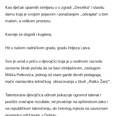
Kao dječak upamtih streljanu u u zgradi ,,Desetka“ i stasitu
damu koja je svojom pojavom i ponašanjem ,,odvajala“ u tom
malom, a velikom prostoru.
Kasnije se dogodi i kuglana.
Hit u našem radničkom gradu, gradu željeza i piva.
Sve je uvod u priču o djevojčici koja je u sedmom razredu
osnovne škole počela da se bavi streljaštvom, zaslugom
Miška Petkovića, jednog od stare garde divnih pedagoga,
inače nastavnika tehničkog obrazovanja u školi ,,Ratko Žarić“.
Talentovana djevojčica odmah pokazuje ogromni talenat i
postiže značajne rezultate, od prvakinje na opštinskom,tako i
na republičkom takmičenju, do četvrtog mjesta na saveznom
prvenstvu održanom u Doboju.