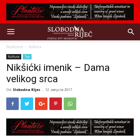
Naslovna
Kultura
Kultura
Top
Nikšićki imenik – Dama
velikog srca
Od
Slobodna RIjec
-
12. августа 2017.