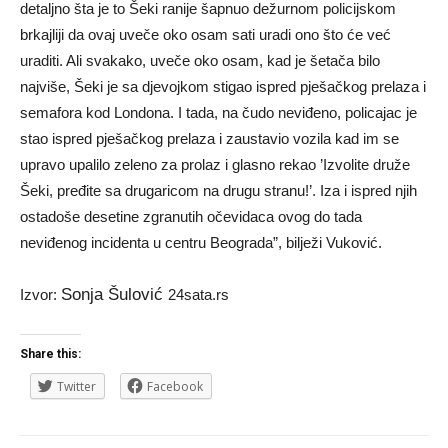
detaljno šta je to Šeki ranije šapnuo dežurnom policijskom
brkajliji da ovaj uveče oko osam sati uradi ono što će već
uraditi. Ali svakako, uveče oko osam, kad je šetača bilo
najviše, Šeki je sa djevojkom stigao ispred pješačkog prelaza i
semafora kod Londona. I tada, na čudo neviđeno, policajac je
stao ispred pješačkog prelaza i zaustavio vozila kad im se
upravo upalilo zeleno za prolaz i glasno rekao ’Izvolite druže
Šeki, pređite sa drugaricom na drugu stranu!’. Iza i ispred njih
ostadoše desetine zgranutih očevidaca ovog do tada
neviđenog incidenta u centru Beograda”, bilježi Vuković.
Sonja Šulović
Izvor:
24sata.rs
Share this:
Twitter
Facebook