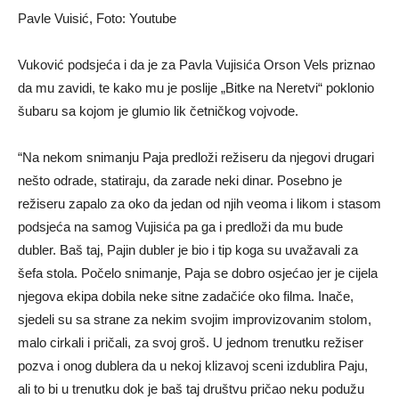
Pavle Vuisić, Foto: Youtube
Vuković podsjeća i da je za Pavla Vujisića Orson Vels priznao
da mu zavidi, te kako mu je poslije „Bitke na Neretvi“ poklonio
šubaru sa kojom je glumio lik četničkog vojvode.
“Na nekom snimanju Paja predloži režiseru da njegovi drugari
nešto odrade, statiraju, da zarade neki dinar. Posebno je
režiseru zapalo za oko da jedan od njih veoma i likom i stasom
podsjeća na samog Vujisića pa ga i predloži da mu bude
dubler. Baš taj, Pajin dubler je bio i tip koga su uvažavali za
šefa stola. Počelo snimanje, Paja se dobro osjećao jer je cijela
njegova ekipa dobila neke sitne zadačiće oko filma. Inače,
sjedeli su sa strane za nekim svojim improvizovanim stolom,
malo cirkali i pričali, za svoj groš. U jednom trenutku režiser
pozva i onog dublera da u nekoj klizavoj sceni izdublira Paju,
ali to bi u trenutku dok je baš taj društvu pričao neku podužu