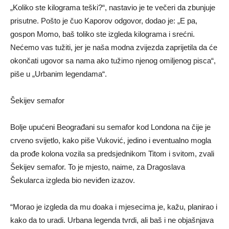
„Koliko ste kilograma teški?“, nastavio je te večeri da zbunjuje
prisutne. Pošto je čuo Kaporov odgovor, dodao je: „E pa,
gospon Momo, baš toliko ste izgleda kilograma i srećni.
Nećemo vas tužiti, jer je naša modna zvijezda zaprijetila da će
okončati ugovor sa nama ako tužimo njenog omiljenog pisca“,
piše u „Urbanim legendama“.
Šekijev semafor
Bolje upućeni Beograđani su semafor kod Londona na čije je
crveno svijetlo, kako piše Vuković, jedino i eventualno mogla
da prođe kolona vozila sa predsjednikom Titom i svitom, zvali
Šekijev semafor. To je mjesto, naime, za Dragoslava
Šekularca izgleda bio neviđen izazov.
“Morao je izgleda da mu doaka i mjesecima je, kažu, planirao i
kako da to uradi. Urbana legenda tvrdi, ali baš i ne objašnjava