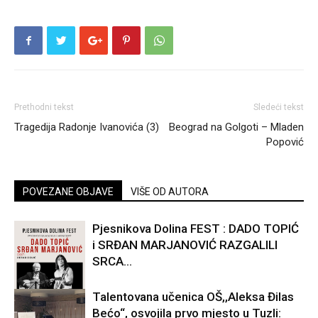
Prethodni tekst
Sledeći tekst
Tragedija Radonje Ivanovića (3)
Beograd na Golgoti – Mladen
Popović
POVEZANE OBJAVE
VIŠE OD AUTORA
Pjesnikova Dolina FEST : DADO TOPIĆ
i SRĐAN MARJANOVIĆ RAZGALILI
SRCA...
Talentovana učenica OŠ,,Aleksa Đilas
Bećo“, osvojila prvo mjesto u Tuzli:
Kultura