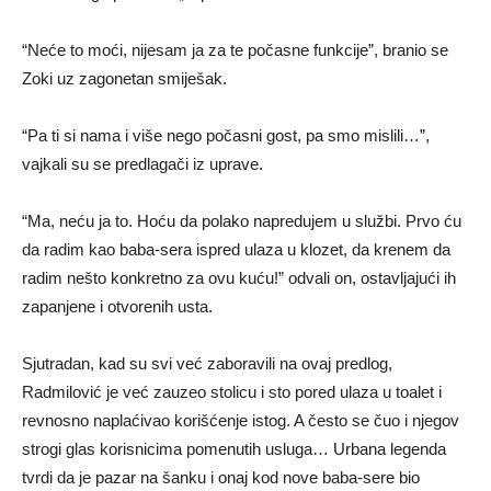
“Neće to moći, nijesam ja za te počasne funkcije”, branio se
Zoki uz zagonetan smiješak.
“Pa ti si nama i više nego počasni gost, pa smo mislili…”,
vajkali su se predlagači iz uprave.
“Ma, neću ja to. Hoću da polako napredujem u službi. Prvo ću
da radim kao baba-sera ispred ulaza u klozet, da krenem da
radim nešto konkretno za ovu kuću!” odvali on, ostavljajući ih
zapanjene i otvorenih usta.
Sjutradan, kad su svi već zaboravili na ovaj predlog,
Radmilović je već zauzeo stolicu i sto pored ulaza u toalet i
revnosno naplaćivao korišćenje istog. A često se čuo i njegov
strogi glas korisnicima pomenutih usluga… Urbana legenda
tvrdi da je pazar na šanku i onaj kod nove baba-sere bio