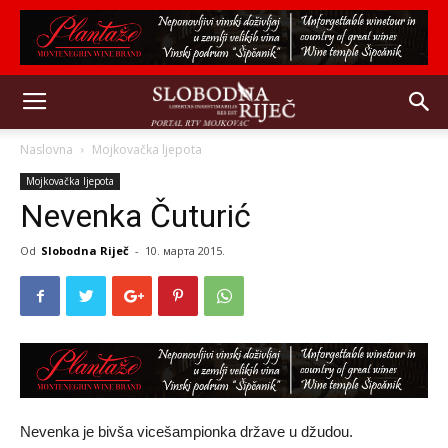
Naslovna
Mojkovačka ljepota
Mojkovačka ljepota
Nevenka Čuturić
Od
Slobodna Riječ
-
10. марта 2015.
Nevenka je bivša vicešampionka države u džudou.