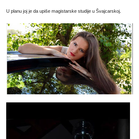
U planu joj je da upiše magistarske studije u Švajcarskoj.