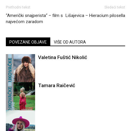
Prethodni tekst
Sledeći tekst
“Američki snajperista“ – film s
Lišajevica – Hieracium pilosella
najvećom zaradom
POVEZANE OBJAVE
VIŠE OD AUTORA
Valetina Fuštić Nikolić
Tamara Raičević
Mojkovačka
ljepota
Mojkovačka
ljepota