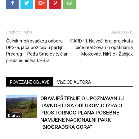
Prethodni tekst
Sledeći tekst
Čelnik mojkovačkog odbora
IPARD III: Najveći broj projekata
DPS-a, jača poziciju u partiji:
biće realizovan u opštinama
Predrag – Peđa Smolović, član
Mojkovac, Nikšić i Žabljak
predsjedništva DPS-a
POVEZANE OBJAVE
VIŠE OD AUTORA
OBAVJEŠTENJE O UPOZNAVANJU
JAVNOSTI SA ODLUKOM O IZRADI
PROSTORNOG PLANA POSEBNE
Društvo
NAMJENE NACIONALNI PARK
“BIOGRADSKA GORA”