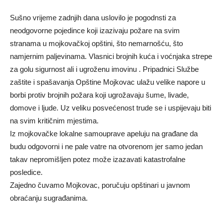
Sušno vrijeme zadnjih dana uslovilo je pogodnsti za
neodgovorne pojedince koji izazivaju požare na svim
stranama u mojkovačkoj opštini, što nemarnošću, što
namjernim paljevinama. Vlasnici brojnih kuća i voćnjaka strepe
za golu sigurnost ali i ugroženu imovinu . Pripadnici Službe
zaštite i spašavanja Opštine Mojkovac ulažu velike napore u
borbi protiv brojnih požara koji ugrožavaju šume, livade,
domove i ljude. Uz veliku posvećenost trude se i uspijevaju biti
na svim kritičnim mjestima.
Iz mojkovačke lokalne samouprave apeluju na građane da
budu odgovorni i ne pale vatre na otvorenom jer samo jedan
takav nepromišljen potez može izazavati katastrofalne
posledice.
Zajedno čuvamo Mojkovac, poručuju opštinari u javnom
obraćanju sugrađanima.