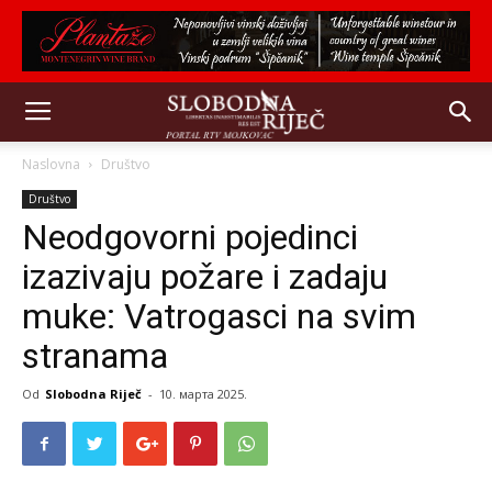
Naslovna
Društvo
Društvo
Neodgovorni pojedinci
izazivaju požare i zadaju
muke: Vatrogasci na svim
stranama
Od
Slobodna Riječ
-
10. марта 2025.