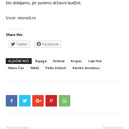
što dobijamo, jer punimo državni budžet.
Izvor: novosti.rs
Share this:
Twitter
Facebook
KLJUČNE REČI
Bajaga
festival
Krupac
Lejk fest
Manu Čao
Nikšić
Peđa Zečević
Rambo Amadeus
Prethodni tekst
Sledeći tekst