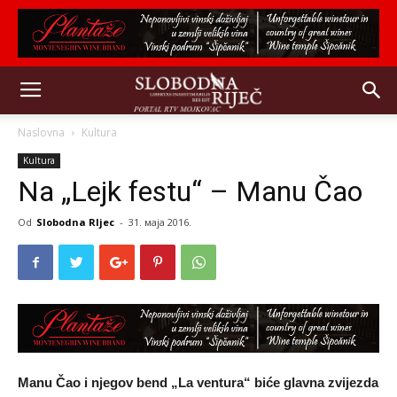
Naslovna
Kultura
Kultura
Na „Lejk festu“ – Manu Čao
Od
Slobodna RIjec
-
31. маја 2016.
Manu Čao i njegov bend „La ventura“ biće glavna zvijezda