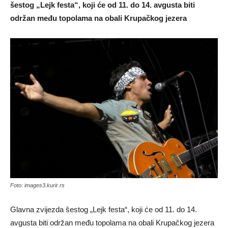
šestog „Lejk festa“, koji će od 11. do 14. avgusta biti
održan među topolama na obali Krupačkog jezera
Foto: images3.kurir.rs
Glavna zvijezda šestog „Lejk festa“, koji će od 11. do 14.
avgusta biti održan među topolama na obali Krupačkog jezera