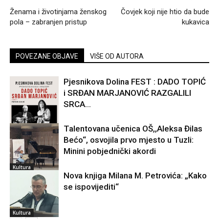
Ženama i životinjama ženskog
Čovjek koji nije htio da bude
pola – zabranjen pristup
kukavica
POVEZANE OBJAVE
VIŠE OD AUTORA
Pjesnikova Dolina FEST : DADO TOPIĆ
i SRĐAN MARJANOVIĆ RAZGALILI
SRCA...
Talentovana učenica OŠ,,Aleksa Đilas
Bećo“, osvojila prvo mjesto u Tuzli:
Kultura
Minini pobjednički akordi
Kultura
Nova knjiga Milana M. Petrovića: „Kako
se ispovijediti“
Kultura