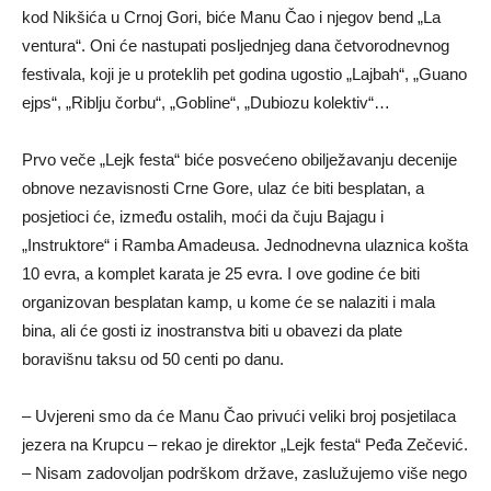
kod Nikšića u Crnoj Gori, biće Manu Čao i njegov bend „La
ventura“. Oni će nastupati posljednjeg dana četvorodnevnog
festivala, koji je u proteklih pet godina ugostio „Lajbah“, „Guano
ejps“, „Riblju čorbu“, „Gobline“, „Dubiozu kolektiv“…
Prvo veče „Lejk festa“ biće posvećeno obilježavanju decenije
obnove nezavisnosti Crne Gore, ulaz će biti besplatan, a
posjetioci će, između ostalih, moći da čuju Bajagu i
„Instruktore“ i Ramba Amadeusa. Jednodnevna ulaznica košta
10 evra, a komplet karata je 25 evra. I ove godine će biti
organizovan besplatan kamp, u kome će se nalaziti i mala
bina, ali će gosti iz inostranstva biti u obavezi da plate
boravišnu taksu od 50 centi po danu.
– Uvjereni smo da će Manu Čao privući veliki broj posjetilaca
jezera na Krupcu – rekao je direktor „Lejk festa“ Peđa Zečević.
– Nisam zadovoljan podrškom države, zaslužujemo više nego