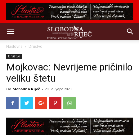
Naslovna
Društvo
Društvo
Mojkovac: Nevrijeme pričinilo
veliku štetu
Od
Slobodna Riječ
-
28. јануара 2023.