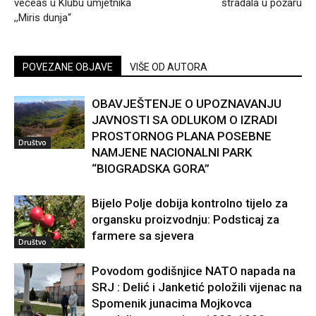
večeas u Klubu umjetnika
stradala u požaru
,,Miris dunja“
POVEZANE OBJAVE
VIŠE OD AUTORA
OBAVJEŠTENJE O UPOZNAVANJU
JAVNOSTI SA ODLUKOM O IZRADI
PROSTORNOG PLANA POSEBNE
Društvo
NAMJENE NACIONALNI PARK
“BIOGRADSKA GORA”
Bijelo Polje dobija kontrolno tijelo za
organsku proizvodnju: Podsticaj za
farmere sa sjevera
Društvo
Povodom godišnjice NATO napada na
SRJ : Delić i Janketić položili vijenac na
Spomenik junacima Mojkovca