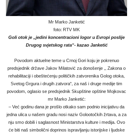
Mr Marko Janketić
foto: RTV MK
Goli otok je „jedini koncentracioni logor u Evropi poslije
Drugog svjetskog rata“- kazao Janketić
Povodom aktuelne teme u Crnoj Gori koju je pokrenuo
predsjednik države Jakov Milatović za donošenje ,, Zakona o
rehabilitaciji i obeštećenju političkih zatvorenika Golog otoka,
Svetog Grgura i drugih zatvora“, za naš i druge medije tim
povodom, oglasio se predsjednik Skupštine opštine Mojkovac
mr Marko Janketić:
– Već godinu dana je prošlo otkako sam podnio inicijativu da
jedna ulica u našem gradu nosi naziv Golootočkih žrtava, a za
nju smo dobili i saglasnost Ministarstva kulture i medija. Ovo
će biti naš simbolični doprinos ispravljanju istorijske i ljudske