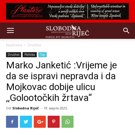
Naslovna
Društvo
Društvo
Politika
Top
Marko Janketić :Vrijeme je
da se ispravi nepravda i da
Mojkovac dobije ulicu
,,Golootočkih žrtava“
Od
Slobodna Riječ
-
19. марта 2025.