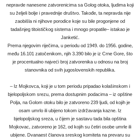
nepravde nanesene zatvorenicima sa Golog otoka, ljudima koji
su željeli bolje i pravednije društvo. Takođe, ta nepravda nije
zaobišla ni njihove porodice koje su bile progonjene od
tadašnjeg titoističkog sistema i mnogo propatile– istakao je
Janketić.
Prema njegovim riječima, u periodu od 1949. do 1956. godine,
među 16.101 zatočenikom, njih 3.390 bilo je iz Crne Gore, što
je procentualno najveći broj zatvorenika u odnosu na broj
stanovnika od svih jugoslovenskih republika.
– Iz Mojkovca, koji je u tom periodu pripadao kolašinskom i
bjelopoljskom srezu, prema dostupnim podacima – iz opštine
Polja, na Golom otoku bilo je zatvoreno 239 ljudi, od kojih je
osam umrlo ili ubijeno tokom izdržavanja kazne. Iz
bjelopoljskog sreza, u čijem je sastavu tada bila opština
Mojkovac, zatvoreno je 162, od kojih su četiri osobe umrle ili
ubijene. Dvanaest članova sreskog komiteta na prevaru su