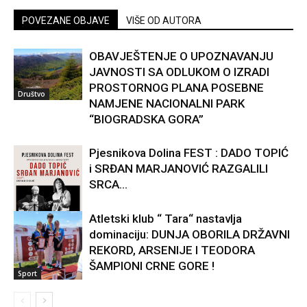
POVEZANE OBJAVE
VIŠE OD AUTORA
OBAVJEŠTENJE O UPOZNAVANJU
JAVNOSTI SA ODLUKOM O IZRADI
PROSTORNOG PLANA POSEBNE
Društvo
NAMJENE NACIONALNI PARK
“BIOGRADSKA GORA”
Pjesnikova Dolina FEST : DADO TOPIĆ
i SRĐAN MARJANOVIĆ RAZGALILI
SRCA...
Atletski klub “ Tara“ nastavlja
dominaciju: DUNJA OBORILA DRŽAVNI
Kultura
REKORD, ARSENIJE I TEODORA
ŠAMPIONI CRNE GORE !
Sport