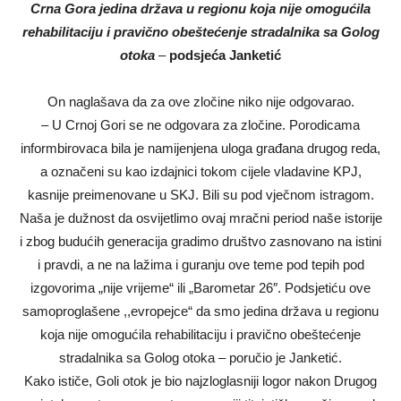
Crna Gora jedina država u regionu koja nije omogućila
rehabilitaciju i pravično obeštećenje stradalnika sa Golog
otoka
–
podsjeća Janketić
On naglašava da za ove zločine niko nije odgovarao.
– U Crnoj Gori se ne odgovara za zločine. Porodicama
informbirovaca bila je namijenjena uloga građana drugog reda,
a označeni su kao izdajnici tokom cijele vladavine KPJ,
kasnije preimenovane u SKJ. Bili su pod vječnom istragom.
Naša je dužnost da osvijetlimo ovaj mračni period naše istorije
i zbog budućih generacija gradimo društvo zasnovano na istini
i pravdi, a ne na lažima i guranju ove teme pod tepih pod
izgovorima „nije vrijeme“ ili „Barometar 26″. Podsjetiću ove
samoproglašene ,,evropejce“ da smo jedina država u regionu
koja nije omogućila rehabilitaciju i pravično obeštećenje
stradalnika sa Golog otoka – poručio je Janketić.
Kako ističe, Goli otok je bio najzloglasniji logor nakon Drugog