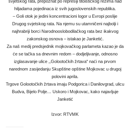
svjetskog rata, prepoznat po represiji titoističkog režima nad
hiljadama pojedinaca iz svih jugoslovenskih republika.
– Goli otok je jedini koncentracioni logor u Evropi poslije
Drugog svjetskog rata. Na njemu su utamničeni najbolji i
najhrabriji borci Narodnooslobodilačkog rata bez ikakvog
zakonskog osnova – istakao je Janketić.
Za naš medij predsjednik mojkovačkog parlameta kazao je da
će se tačka sa dnevnim redom – dodjeljivanje, odnosno
izglasavanje ulice ,,Golootočkih žrtava“ naći na prvom
narednom zasijedanju Skupštine opštine Mojkovac u drugoj
polovini aprila.
Trgove Golootočkih žrtava imaju Podgorica i Danilovgrad, ulicu
Budva, Bijelo Polje… Uskoro i Mojkovac, kako najavljuje
Janketić
Izvor: RTVMK