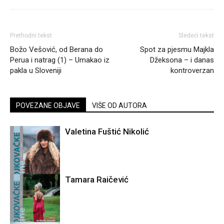
Prethodni tekst
Sledeći tekst
Božo Vešović, od Berana do
Spot za pjesmu Majkla
Perua i natrag (1) – Umakao iz
Džeksona – i danas
pakla u Sloveniji
kontroverzan
POVEZANE OBJAVE
VIŠE OD AUTORA
Valetina Fuštić Nikolić
Tamara Raičević
Mojkovačka
ljepota