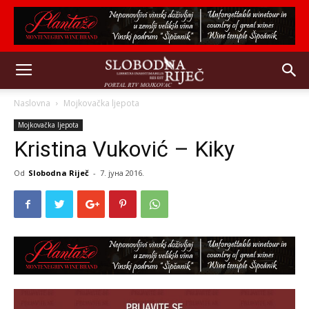
Naslovna
Mojkovačka ljepota
Mojkovačka ljepota
Kristina Vuković – Kiky
Od
Slobodna Riječ
-
7. јуна 2016.