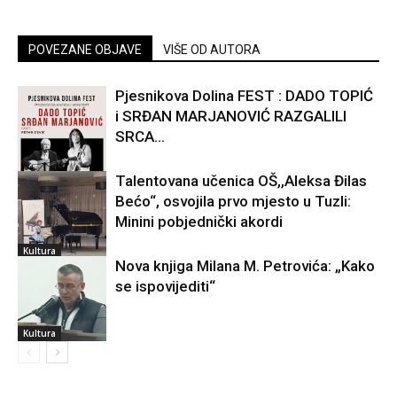
POVEZANE OBJAVE
VIŠE OD AUTORA
Pjesnikova Dolina FEST : DADO TOPIĆ
i SRĐAN MARJANOVIĆ RAZGALILI
SRCA...
Talentovana učenica OŠ,,Aleksa Đilas
Bećo“, osvojila prvo mjesto u Tuzli:
Kultura
Minini pobjednički akordi
Kultura
Nova knjiga Milana M. Petrovića: „Kako
se ispovijediti“
Kultura