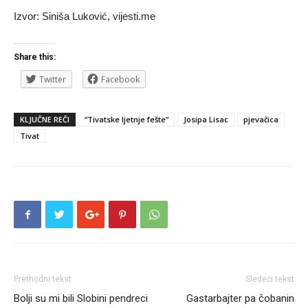
Izvor: Siniša Luković, vijesti.me
Share this:
Twitter
Facebook
KLJUČNE REČI
“Tivatske ljetnje fešte”
Josipa Lisac
pjevačica
Tivat
Prethodni tekst
Sledeći tekst
Bolji su mi bili Slobini pendreci
Gastarbajter pa čobanin