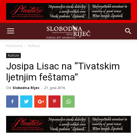
Naslovna
Kultura
Kultura
Josipa Lisac na “Tivatskim
ljetnjim feštama”
Od
Slobodna RIjec
-
21. јуна 2016.