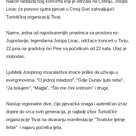
Nakon fantastičnog koncerta koji je održala na Cetinju, Josipa
Lisac će ponovo sjutra pjevati u Crnoj Gori zahvaljujući
Turističkoj organizaciji Tivat.
Naime, jedna od najostvarenijih umjetnica sa prostora ex-
Jugoslavije, legendarna Josipa Lisac, održaće koncert u Tivtu,
22.juna na gradskoj rivi Pine sa početkom od 22 sata. Ulaz je
slobodan.
Ljubitelji Josipinog stvaralaštva imaće prilike da uživaju u
evergrinovima: “O jednoj mladosti”, “Gdje Dunav ljubi nebo”,
“Ja bolujem”, “Magla”, “Što me čini sretnom” i druge.
Nastup regionalne dive, čija pjevačka snaga i autentičan izraz
dopire do srca svih generacija, je najbolji izbor Turističke
organizacije Tivat na otvaranju manifestacije “Tivatske ljetnje
fešte” i najavu početka ljeta.