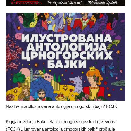
Naslovnica „Ilustrovane antologije crnogorskih bajki“ FCJK
Knjiga u izdanju Fakulteta za crnogorski jezik i književnost
(FCJK) „Ilustrovana antologija crnogorskih bajki“ prošla je