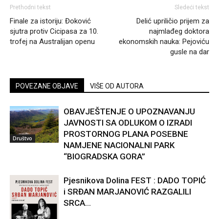
Prethodni tekst
Sledeći tekst
Finale za istoriju: Đoković
Delić upriličio prijem za
sjutra protiv Cicipasa za 10.
najmlađeg doktora
trofej na Australijan openu
ekonomskih nauka: Pejoviću
gusle na dar
POVEZANE OBJAVE
VIŠE OD AUTORA
OBAVJEŠTENJE O UPOZNAVANJU
JAVNOSTI SA ODLUKOM O IZRADI
PROSTORNOG PLANA POSEBNE
Društvo
NAMJENE NACIONALNI PARK
“BIOGRADSKA GORA”
Pjesnikova Dolina FEST : DADO TOPIĆ
i SRĐAN MARJANOVIĆ RAZGALILI
SRCA...