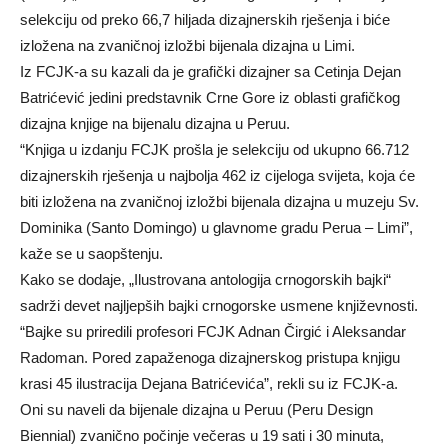
selekciju od preko 66,7 hiljada dizajnerskih rješenja i biće
izložena na zvaničnoj izložbi bijenala dizajna u Limi.
Iz FCJK-a su kazali da je grafički dizajner sa Cetinja Dejan
Batrićević jedini predstavnik Crne Gore iz oblasti grafičkog
dizajna knjige na bijenalu dizajna u Peruu.
“Knjiga u izdanju FCJK prošla je selekciju od ukupno 66.712
dizajnerskih rješenja u najbolja 462 iz cijeloga svijeta, koja će
biti izložena na zvaničnoj izložbi bijenala dizajna u muzeju Sv.
Dominika (Santo Domingo) u glavnome gradu Perua – Limi”,
kaže se u saopštenju.
Kako se dodaje, „Ilustrovana antologija crnogorskih bajki“
sadrži devet najljepših bajki crnogorske usmene književnosti.
“Bajke su priredili profesori FCJK Adnan Čirgić i Aleksandar
Radoman. Pored zapaženoga dizajnerskog pristupa knjigu
krasi 45 ilustracija Dejana Batrićevića”, rekli su iz FCJK-a.
Oni su naveli da bijenale dizajna u Peruu (Peru Design
Biennial) zvanično počinje večeras u 19 sati i 30 minuta,