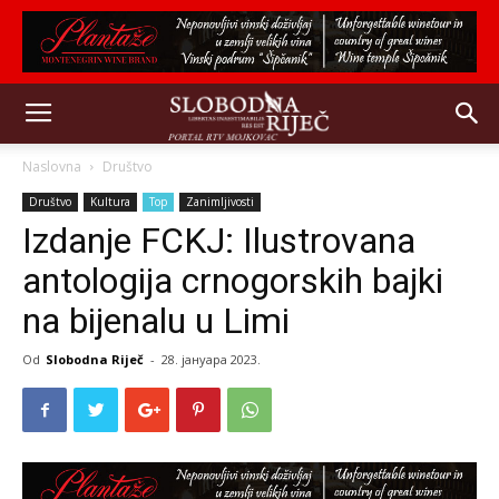
Naslovna
Društvo
Društvo
Kultura
Top
Zanimljivosti
Izdanje FCKJ: Ilustrovana
antologija crnogorskih bajki
na bijenalu u Limi
Od
Slobodna Riječ
-
28. јануара 2023.