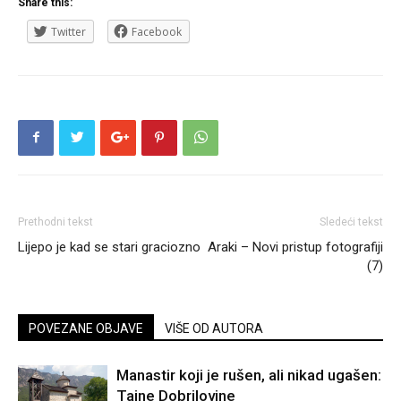
Share this:
Twitter
Facebook
Prethodni tekst
Sledeći tekst
Lijepo je kad se stari graciozno
Araki – Novi pristup fotografiji
(7)
POVEZANE OBJAVE
VIŠE OD AUTORA
Manastir koji je rušen, ali nikad ugašen:
Tajne Dobrilovine