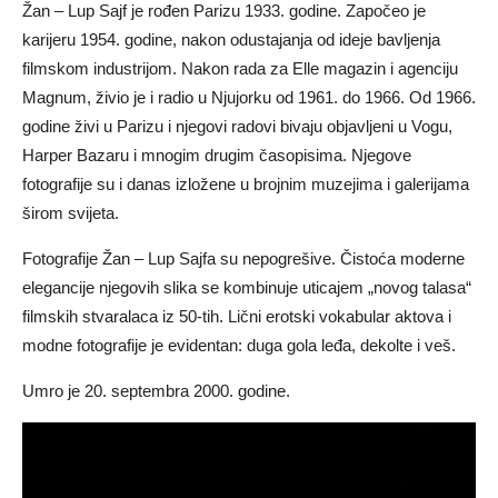
Žan – Lup Sajf je rođen Parizu 1933. godine. Započeo je
karijeru 1954. godine, nakon odustajanja od ideje bavljenja
filmskom industrijom. Nakon rada za Elle magazin i agenciju
Magnum, živio je i radio u Njujorku od 1961. do 1966. Od 1966.
godine živi u Parizu i njegovi radovi bivaju objavljeni u Vogu,
Harper Bazaru i mnogim drugim časopisima. Njegove
fotografije su i danas izložene u brojnim muzejima i galerijama
širom svijeta.
Fotografije Žan – Lup Sajfa su nepogrešive. Čistoća moderne
elegancije njegovih slika se kombinuje uticajem „novog talasa“
filmskih stvaralaca iz 50-tih. Lični erotski vokabular aktova i
modne fotografije je evidentan: duga gola leđa, dekolte i veš.
Umro je 20. septembra 2000. godine.