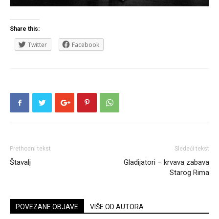
Share this:
Twitter
Facebook
Prethodni tekst
Sledeći tekst
Štavalj
Gladijatori – krvava zabava
Starog Rima
POVEZANE OBJAVE
VIŠE OD AUTORA