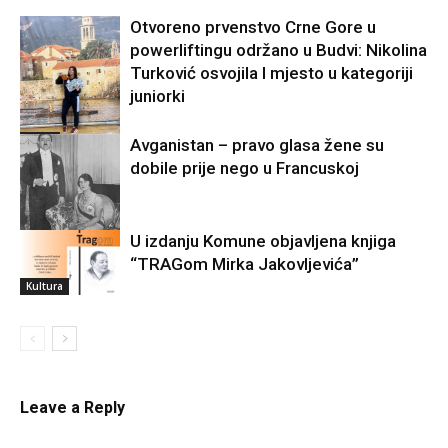
Otvoreno prvenstvo Crne Gore u
powerliftingu održano u Budvi: Nikolina
Turković osvojila I mjesto u kategoriji
juniorki
Sport
Avganistan – pravo glasa žene su
dobile prije nego u Francuskoj
U izdanju Komune objavljena knjiga
Svijet
“TRAGom Mirka Jakovljevića”
Kultura
Leave a Reply