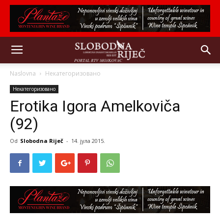
Naslovna
Некатегоризовано
Некатегоризовано
Erotika Igora Amelkoviča
(92)
Od
Slobodna Riječ
-
14. јула 2015.