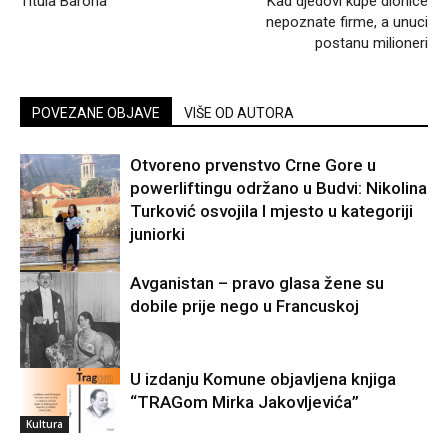
Titula Barona
Kad djedovi kupe dionice
nepoznate firme, a unuci
postanu milioneri
POVEZANE OBJAVE
VIŠE OD AUTORA
Otvoreno prvenstvo Crne Gore u
powerliftingu održano u Budvi: Nikolina
Turković osvojila I mjesto u kategoriji
juniorki
Sport
Avganistan – pravo glasa žene su
dobile prije nego u Francuskoj
U izdanju Komune objavljena knjiga
Svijet
“TRAGom Mirka Jakovljevića”
Kultura