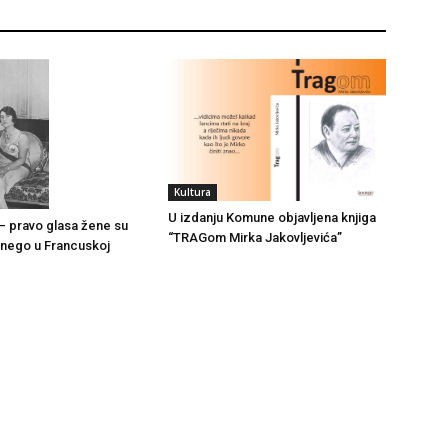
Kultura
U izdanju Komune objavljena knjiga
– pravo glasa žene su
“TRAGom Mirka Jakovljevića”
e nego u Francuskoj