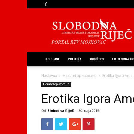
Slobodna
Riječ
KOLUMNE
POLITIKA
DRUŠTVO
FOTO CRNA G
Naslovna
Некатегоризовано
Erotika Igora Amel
Некатегоризовано
Erotika Igora Am
Od
Slobodna Riječ
-
30. маја 2015.