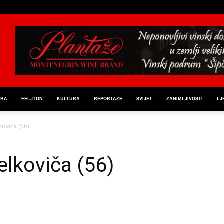
ORA
FELJTON
KULTURA
REPORTAŽE
SVIJET
ZANIMLJIVOSTI
LJ
koviča (56)
elkoviča (56)