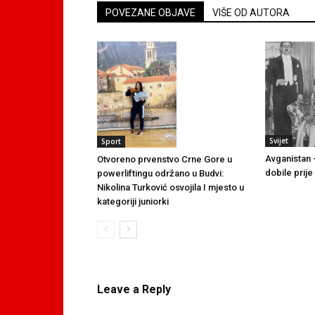
POVEZANE OBJAVE
VIŠE OD AUTORA
Svijet
Sport
Avganistan 
Otvoreno prvenstvo Crne Gore u
dobile prij
powerliftingu održano u Budvi:
Nikolina Turković osvojila I mjesto u
kategoriji juniorki
Leave a Reply