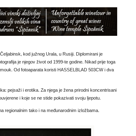
 Čeljabinsk, kod južnog Urala, u Rusiji. Diplomirani je
ografija je njegov život od 1999-te godine. Nikad prije toga
je samouk. Od fotoaparata koristi HASSELBLAD 503CW i dva
a: pejsaži i erotika. Za njega je žena prirodni koncentrisani
ouvjerene i koje se ne stide pokazivati svoju ljepotu.
o na regionalnim tako i na međunarodnim izložbama.