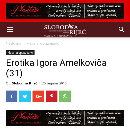
Naslovna
Некатегоризовано
Некатегоризовано
Erotika Igora Amelkoviča
(31)
Od
Slobodna Riječ
-
25. априла 2015.