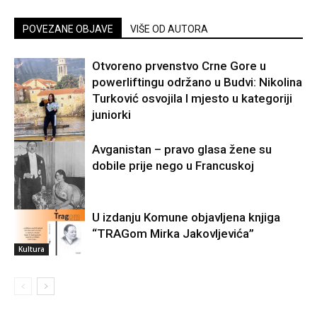
POVEZANE OBJAVE
VIŠE OD AUTORA
Otvoreno prvenstvo Crne Gore u
powerliftingu održano u Budvi: Nikolina
Turković osvojila I mjesto u kategoriji
juniorki
Sport
Avganistan – pravo glasa žene su
dobile prije nego u Francuskoj
U izdanju Komune objavljena knjiga
Svijet
“TRAGom Mirka Jakovljevića”
Kultura