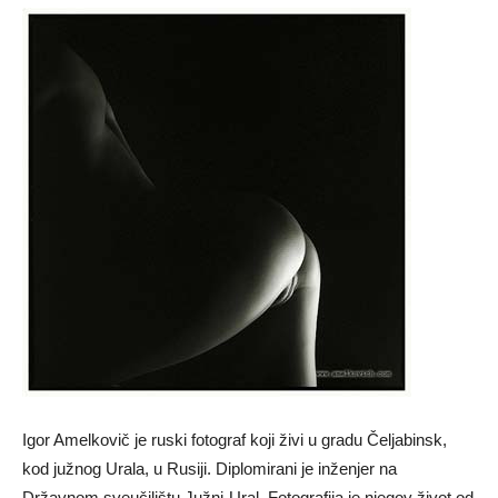
Igor Amelkovič je ruski fotograf koji živi u gradu Čeljabinsk,
kod južnog Urala, u Rusiji. Diplomirani je inženjer na
Državnom sveučilištu Južni-Ural. Fotografija je njegov život od