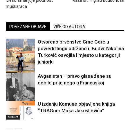
Meso smanjuje plodnost
Raža siti – grad budućnosti
muškaraca
POVEZANE OBJAVE
VIŠE OD AUTORA
Otvoreno prvenstvo Crne Gore u
powerliftingu održano u Budvi: Nikolina
Turković osvojila I mjesto u kategoriji
juniorki
Sport
Avganistan – pravo glasa žene su
dobile prije nego u Francuskoj
U izdanju Komune objavljena knjiga
Svijet
“TRAGom Mirka Jakovljevića”
Kultura