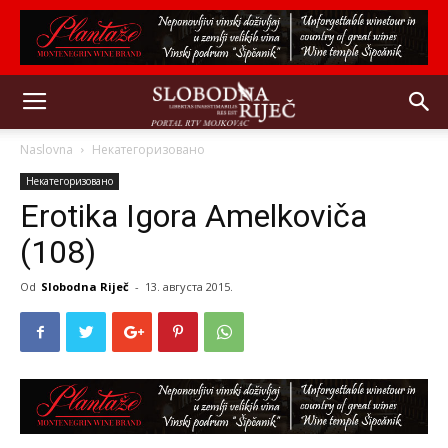
Naslovna
Некатегоризовано
Некатегоризовано
Erotika Igora Amelkoviča
(108)
Od
Slobodna Riječ
-
13. августа 2015.