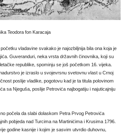
nika Teodora fon Karacaja
očetku vladavine svakako je najozbiljnija bila ona koja je
ića. Guveranduri, neka vrsta državnih činovnika, koji su
etačke republike, spominju se još početkom 16. vijeka.
nadurstvo je izraslo u svojevrsnu svetovnu vlast u Crnoj
ičnost poslije vladike, pogotovu kad je ta titula polovinom
 sa Njeguša, poslije Petrovića najbogatiju i najuticajniju
ično počela da slabi dolaskom Petra Prvog Petrovića
jnih pobjeda nad Turcima na Martinićima i Krusima 1796.
vije godine kasnije i kojim je sasvim utvrdio duhovnu,