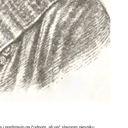
da i predstavio ga čudnom, ali već slavnom pjesniku