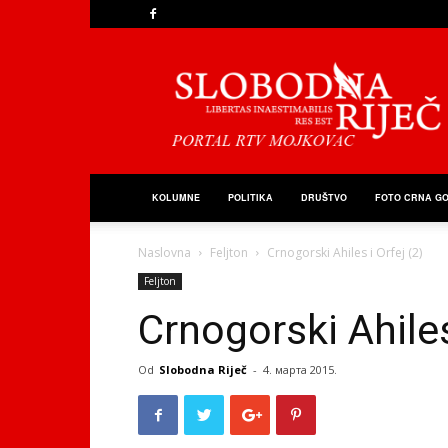
Slobodna
Riječ
KOLUMNE
POLITIKA
DRUŠTVO
FOTO CRNA G
Naslovna
Feljton
Crnogorski Ahiles i Orfej (2)
Feljton
Crnogorski Ahiles
Od
Slobodna Riječ
-
4. марта 2015.