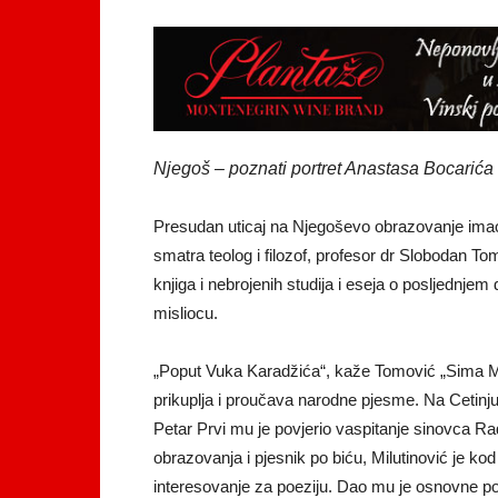
Njegoš – poznati portret Anastasa Bocarića
Presudan uticaj na Njegoševo obrazovanje imao 
smatra teolog i filozof, profesor dr Slobodan Tom
knjiga i nebrojenih studija i eseja o posljedn
misliocu.
„Poput Vuka Karadžića“, kaže Tomović „Sima M
prikuplja i proučava narodne pjesme. Na Cetinj
Petar Prvi mu je povjerio vaspitanje sinovca R
obrazovanja i pjesnik po biću, Milutinović je 
interesovanje za poeziju. Dao mu je osnovne poj