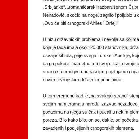
„Srbijanke“, „romantičarski razbarušenom Čubru
Nenadović, skočio na noge, zagrlio i poljubio u
„Ovo će biti crnogorski Ahiles i Orfej!“
U nizu državničkih problema i nevolja sa kojima
koja je tada imala oko 120.000 stanovnika, države
osvajačkih ala, prije svega Turske i Austrije, ko
da ga pokore i nametnu mu svoj uticaj, osvoje 
sučio i sa mnogim unutrašnjim prijetnjama i op
novim, evropskim državnim principima.
U tom vremenu kad je „na svakoju stranu“ stenj
svojim namjerama u narodu izazvao nezadovoljs
podacima na njega su čak i pucali u nekim pleme
poreza. Bilo kako bilo, on se, dakle, od početk
zavađenih i podijeljenih crnogorskih plemena.