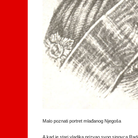
Malo poznati portret mlađanog Njegoša
A kad je stari vladika prizvao svog sinovca Ra