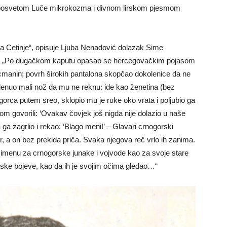
io posvetom Luče mikrokozma i divnom lirskom pjesmom
na Cetinje“, opisuje Ljuba Nenadović dolazak Sime
icu. „Po dugačkom kaputu opasao se hercegovačkim pojasom
cmanin; povrh širokih pantalona skopčao dokolenice da ne
denuo mali nož da mu ne reknu: ide kao ženetina (bez
gorca putem sreo, sklopio mu je ruke oko vrata i poljubio ga
om govorili: ‘Ovakav čovjek još nigda nije dolazio u naše
a ga zagrlio i rekao: ‘Blago meni!’ – Glavari crnogorski
or, a on bez prekida priča. Svaka njegova reč vrlo ih zanima.
po imenu za crnogorske junake i vojvode kao za svoje stare
orske bojeve, kao da ih je svojim očima gledao…“