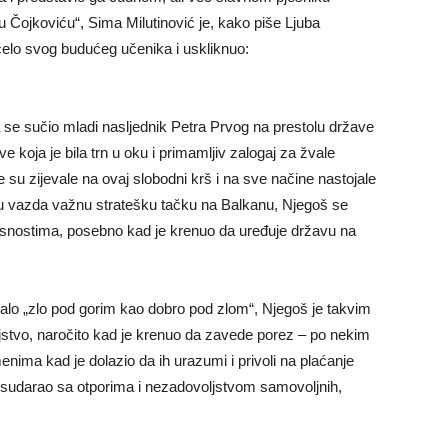
 Čojkoviću“, Sima Milutinović je, kako piše Ljuba
 čelo svog budućeg učenika i uskliknuo:
 se sučio mladi nasljednik Petra Prvog na prestolu države
 koja je bila trn u oku i primamljiv zalogaj za žvale
je su zijevale na ovaj slobodni krš i na sve načine nastojale
tu vazda važnu stratešku tačku na Balkanu, Njegoš se
asnostima, posebno kad je krenuo da uređuje državu na
alo „zlo pod gorim kao dobro pod zlom“, Njegoš je takvim
tvo, naročito kad je krenuo da zavede porez – po nekim
nima kad je dolazio da ih urazumi i privoli na plaćanje
a sudarao sa otporima i nezadovoljstvom samovoljnih,