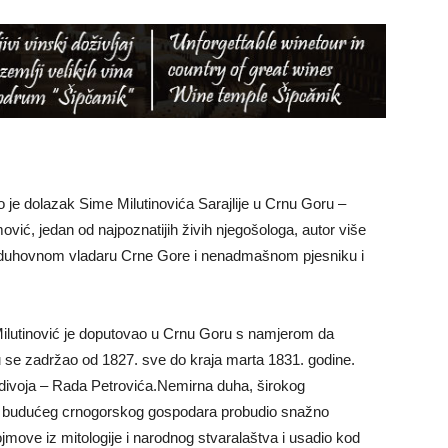
je dolazak Sime Milutinovića Sarajlije u Crnu Goru –
ović, jedan od najpoznatijih živih njegošologa, autor više
jem duhovnom vladaru Crne Gore i nenadmašnom pjesniku i
ilutinović je doputovao u Crnu Goru s namjerom da
u se zadržao od 1827. sve do kraja marta 1831. godine.
adivoja – Rada Petrovića.Nemirna duha, širokog
kod budućeg crnogorskog gospodara probudio snažno
move iz mitologije i narodnog stvaralaštva i usadio kod