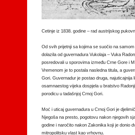
Cetinje iz 1838. godine – rad austrijskog pukov
Od svih prijetnji sa kojima se suočio na samom p
dolazila od guvernadura Vukolaja – Vuka Radonj
posredovali u sporovima između Crne Gore i Ml
Vremenom je to postala nasledna titula, a guver
Gori. Guvernadur je postao druga, najuticajnija l
osamnaestog vijeka dospjela u bratstvo Radonjića
porodicu u tadašnjoj Crnoj Gori.
Moć i uticaj guvernadura u Crnoj Gori je djelim
Njegoša na presto, pogotovu nakon njegovih sja
godine i naročito nakon Zakonika koji je donio d
mitropolitsku vlast kao vrhovnu.