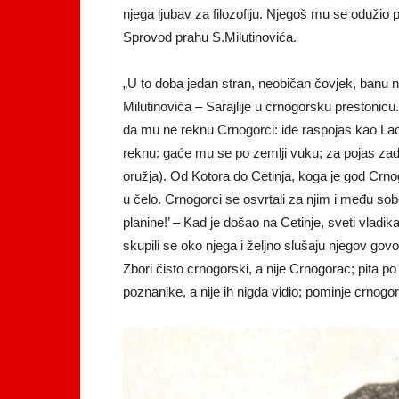
njega ljubav za filozofiju. Njegoš mu se oduž
Sprovod prahu S.Milutinovića.
„U to doba jedan stran, neobičan čovjek, banu 
Milutinovića – Sarajlije u crnogorsku preston
da mu ne reknu Crnogorci: ide raspojas kao La
reknu: gaće mu se po zemlji vuku; za pojas za
oružja). Od Kotora do Cetinja, koga je god Crno
u čelo. Crnogorci se osvrtali za njim i među sob
planine!’ – Kad je došao na Cetinje, sveti vladik
skupili se oko njega i željno slušaju njegov gov
Zbori čisto crnogorski, a nije Crnogorac; pita 
poznanike, a nije ih nigda vidio; pominje crnog