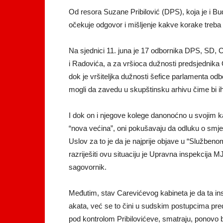
Od resora Suzane Pribilović (DPS), koja je i Bu
očekuje odgovor i mišljenje kakve korake treba 
Na sjednici 11. juna je 17 odbornika DPS, SD, 
i Radovića, a za vršioca dužnosti predsjednika
dok je vršiteljka dužnosti šefice parlamenta o
mogli da zavedu u skupštinsku arhivu čime bi ih
I dok on i njegove kolege danonoćno u svojim ka
“nova većina”, oni pokušavaju da odluku o smjeni
Uslov za to je da je najprije objave u “Službeno
razriješiti ovu situaciju je Upravna inspekcija 
sagovornik.
Međutim, stav Carevićevog kabineta je da ta in
akata, već se to čini u sudskim postupcima pr
pod kontrolom Pribilovićeve, smatraju, ponovo bi 