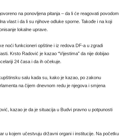
dgovoreno na ponovljena pitanja – da li će reagovati povodom
a vlast i da li su njihove odluke sporne. Takođe i na koji
onisanje lokalne uprave.
ke noći funkcioneri opštine i iz redova DF-a u zgradi
lasti. Krsto Radović je kazao “Vijestima” da nije dobijao
celariji 24 časa i da ih očekuje.
kupštinsku salu kada su, kako je kazao, po zakonu
parlamenta na čijem dnevnom redu je njegova i smjena
vić, kazao je da je situacija u Budvi pravno u potpunosti
dar u kojem učestvuju državni organi i institucije. Na početku