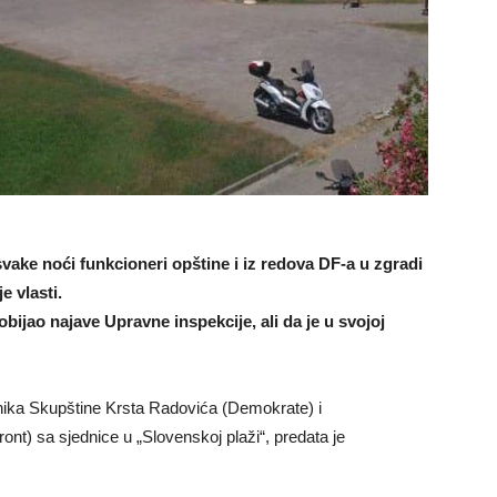
 svake noći funkcioneri opštine i iz redova DF-a u zgradi
e vlasti.
bijao najave Upravne inspekcije, ali da je u svojoj
nika Skupštine Krsta Radovića (Demokrate) i
nt) sa sjednice u „Slovenskoj plaži“, predata je