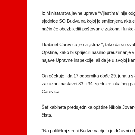
Iz Ministarstva javne uprave “Vijestima” nije o
sjednice SO Budva na kojoj je smijenjena aktueln
način će obezbijediti poštovanje zakona i funkci
I kabinet Carevića je na „straži“, tako da su sva
Opštine, kako bi spriječili nasilno preuzimanje v
najave Upravne inspekcije, ali da je u svojoj kan
On očekuje i da 17 odbornika dođe 29. juna u s
zakazani nastavci 33. i 34. sjednice lokalnog 
Carevića.
Šef kabineta predsjednika opštine Nikola Jovano
čista.
“Na političkoj sceni Budve na djelu je državni u