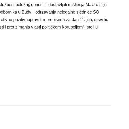
užbeni položaj, donosili i dostavljali mišljenja MJU u cilju
odbornika u Budvi i održavanja nelegalne sjednice SO
otivno pozitivnopravnim propisima za dan 11. jun, u svrhu
i i preuzimanja vlasti političkom korupcijom“, stoji u