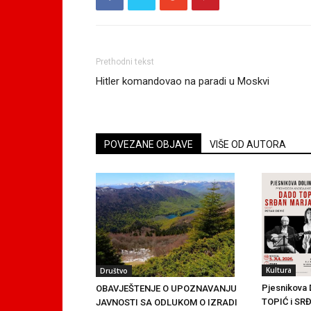
Prethodni tekst
Hitler komandovao na paradi u Moskvi
POVEZANE OBJAVE
VIŠE OD AUTORA
Kultura
Društvo
Pjesnikova 
OBAVJEŠTENJE O UPOZNAVANJU
TOPIĆ i S
JAVNOSTI SA ODLUKOM O IZRADI