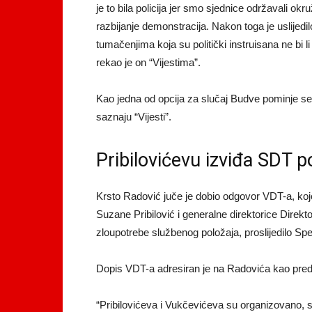
je to bila policija jer smo sjednice održavali 
razbijanje demonstracija. Nakon toga je uslijedil
tumačenjima koja su politički instruisana ne bi l
rekao je on “Vijestima”.
Kao jedna od opcija za slučaj Budve pominje se
saznaju “Vijesti”.
Pribilovićevu izviđa SDT p
Krsto Radović juče je dobio odgovor VDT-a, koje 
Suzane Pribilović i generalne direktorice Dire
zloupotrebe službenog položaja, proslijedilo Sp
Dopis VDT-a adresiran je na Radovića kao pred
“Pribilovićeva i Vukčevićeva su organizovano, 