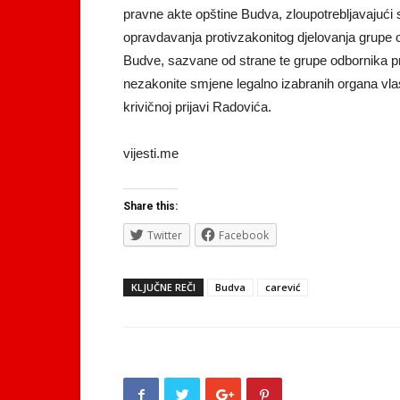
pravne akte opštine Budva, zloupotrebljavajući sl
opravdavanja protivzakonitog djelovanja grupe 
Budve, sazvane od strane te grupe odbornika pr
nezakonite smjene legalno izabranih organa vlast
krivičnoj prijavi Radovića.
vijesti.me
Share this:
Twitter
Facebook
KLJUČNE REČI
Budva
carević