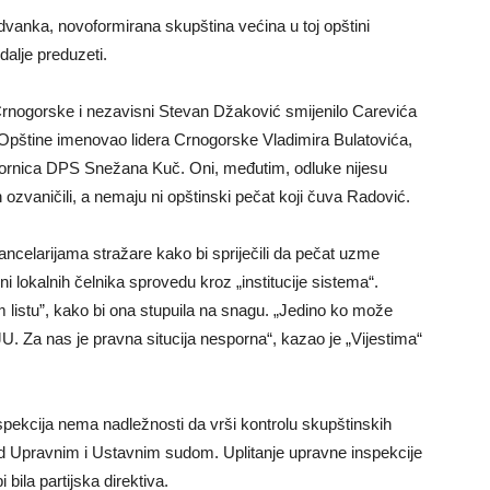
dvanka, novoformirana skupština većina u toj opštini
dalje preduzeti.
Crnogorske i nezavisni Stevan Džaković smijenilo Carevića
 Opštine imenovao lidera Crnogorske Vladimira Bulatovića,
dbornica DPS Snežana Kuč. Oni, međutim, odluke nijesu
 ozvaničili, a nemaju ni opštinski pečat koji čuva Radović.
ncelarijama stražare kako bi spriječili da pečat uzme
 lokalnih čelnika sprovedu kroz „institucije sistema“.
m listu”, kako bi ona stupuila na snagu. „Jedino ko može
MJU. Za nas je pravna situcija nesporna“, kazao je „Vijestima“
spekcija nema nadležnosti da vrši kontrolu skupštinskih
ed Upravnim i Ustavnim sudom. Uplitanje upravne inspekcije
bila partijska direktiva.