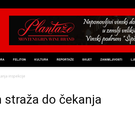
ORA
FELJTON
KULTURA
REPORTAŽE
SVIJET
ZANIMLJIVOSTI
LJ
anja inspekcije
 straža do čekanja