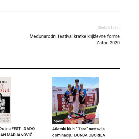
Sledeći tekst
Međunarodni festival kratke književne forme
Zaton 2020
Sport
Dolina FEST : DADO
Atletski klub “ Tara“ nastavlja
RĐAN MARJANOVIĆ
dominaciju: DUNJA OBORILA