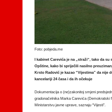
Foto: pobjeda.me
I kabinet Carevića je na „straži“, tako da su
Opštine, kako bi spriječili nasilno preuzimanj
Krsto Radović je kazao “Vijestima” da nije do
kancelariji 24 časa i da ih očekuje
Dokumentacija o (ne)zakonitoj smjeni predsjed
gradonačelnika Marka Carevića (Demokratski fro
Ministarstvu javne uprave, saznaju “Vijesti”.