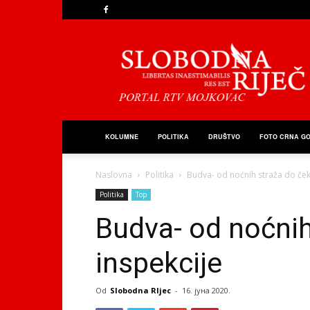
Slobodna
Riječ
KOLUMNE
POLITIKA
DRUŠTVO
FOTO CRNA G
Naslovna
Politika
Budva- od noćnih straža do ček
Politika
Top
Budva- od noćnih
inspekcije
Od
Slobodna RIjec
-
16. јуна 2020.