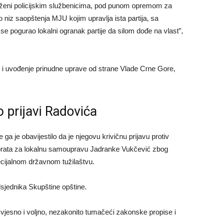
okruženi policijskim službenicima, pod punom opremom za
o niz saopštenja MJU kojim upravlja ista partija, sa
i se pogurao lokalni ogranak partije da silom dođe na vlast”,
 i uvođenje prinudne uprave od strane Vlade Crne Gore,
o prijavi Radovića
ga je obavijestilo da je njegovu krivičnu prijavu protiv
ktorata za lokalnu samoupravu Jadranke Vukčević zbog
ecijalnom državnom tužilaštvu.
sjednika Skupštine opštine.
svjesno i voljno, nezakonito tumačeći zakonske propise i