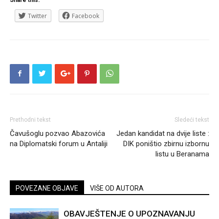
Twitter
Facebook
Prethodni tekst
Sledeći tekst
Čavušoglu pozvao Abazovića
Jedan kandidat na dvije liste :
na Diplomatski forum u Antaliji
DIK poništio zbirnu izbornu
listu u Beranama
POVEZANE OBJAVE
VIŠE OD AUTORA
OBAVJEŠTENJE O UPOZNAVANJU