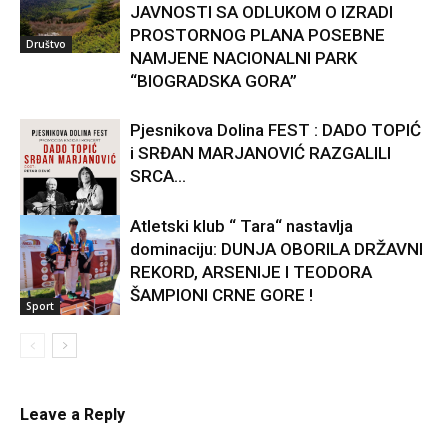
JAVNOSTI SA ODLUKOM O IZRADI
PROSTORNOG PLANA POSEBNE
Društvo
NAMJENE NACIONALNI PARK
“BIOGRADSKA GORA”
Pjesnikova Dolina FEST : DADO TOPIĆ
i SRĐAN MARJANOVIĆ RAZGALILI
SRCA...
Atletski klub “ Tara“ nastavlja
dominaciju: DUNJA OBORILA DRŽAVNI
Kultura
REKORD, ARSENIJE I TEODORA
ŠAMPIONI CRNE GORE !
Sport
Leave a Reply