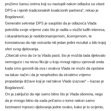
pružimo šansu onima koji su nastupili nakon odlaska sa vlasti
DPS-a i njenih tradicionalnih koalicionih partnera“, rekao je
Bogdanović.
Generalni sekretar DPS je saopštio da je odlazeća Vlada
potrošila svoje vrijeme zato što je radila u službi tuđih interesa,
i okarakterisao je nedobronamjernom, licemjernom, te
konstatovao da nije ostvarila niti jedan jedini rezultat u bilo kojoj
sferi svog djelovanja.
„Obećali smo da će ta Vlada pasti, što je možda tada djelovalo
nemoguće i na nivou fikcije u koju mnogi nijesu vjerovali onda
kada smo govorili da ova i ovakva Vlada ne može da opstane
na takav način i da je neophodno da skratimo vrijemo
propadanja države koji je rad takve Vlade izazvao“ – kazao je
Bogdanović.
On ja zaključio da nije samo bitno što je Vlada oborena, nego
da je mnogo bitno da sada pričamo o tome nakon samo
šestnaest mjeseci djelovanja jedne ovako, kako je to ocijenio,