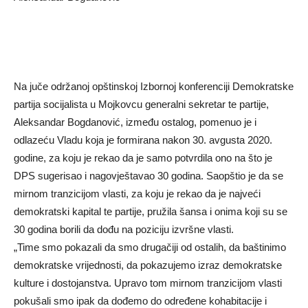
Na juče održanoj opštinskoj Izbornoj konferenciji Demokratske
partija socijalista u Mojkovcu generalni sekretar te partije,
Aleksandar Bogdanović, između ostalog, pomenuo je i
odlazeću Vladu koja je formirana nakon 30. avgusta 2020.
godine, za koju je rekao da je samo potvrdila ono na što je
DPS sugerisao i nagovještavao 30 godina. Saopštio je da se
mirnom tranzicijom vlasti, za koju je rekao da je najveći
demokratski kapital te partije, pružila šansa i onima koji su se
30 godina borili da dođu na poziciju izvršne vlasti.
„Time smo pokazali da smo drugačiji od ostalih, da baštinimo
demokratske vrijednosti, da pokazujemo izraz demokratske
kulture i dostojanstva. Upravo tom mirnom tranzicijom vlasti
pokušali smo ipak da dođemo do određene kohabitacije i