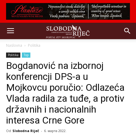
Naslovna
Politika
Politika
Top
Bogdanović na izbornoj
konferencji DPS-a u
Mojkovcu poručio: Odlazeća
Vlada radila za tuđe, a protiv
državnih i nacionalnih
interesa Crne Gore
Od
Slobodna Riječ
-
6. марта 2022.