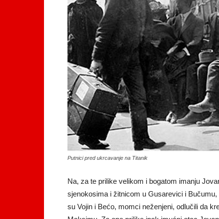
Putnici pred ukrcavanje na Titanik
Na, za te prilike velikom i bogatom imanju Jova
sjenokosima i žitnicom u Gusarevici i Bučumu, ni
su Vojin i Bećo, momci neženjeni, odlučili da kr