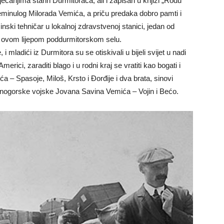
ećanjima starih Durmitoraca, ali i zapisan u knjizi „Rodu
minulog Milorada Vemića, a priču predaka dobro pamti i
nski tehničar u lokalnoj zdravstvenoj stanici, jedan od
 u ovom lijepom poddurmitorskom selu.
i mladići iz Durmitora su se otiskivali u bijeli svijet u nadi
rici, zaraditi blago i u rodni kraj se vratiti kao bogati i
ća – Spasoje, Miloš, Krsto i Đorđije i dva brata, sinovi
rnogorske vojske Jovana Savina Vemića – Vojin i Bećo.