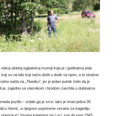
 nekoj ukletoj egipatskoj mumiji koja je i godinama prije
 koji su na bilo koji način došli u dodir sa njom, a te strašne
dno našla na „Titaniku“, jer je jedan putnik želio da je
ali je, zajedno sa vlasnikom i brodom završila u dubinama
ada pozlilo – izdalo ga je srce, iako je imao jedva 35
orodicu Vemić, a njegove uspomene vezane za tragediju
u staroj kući Jovana kapetana na Luci, sve do juna 1943.