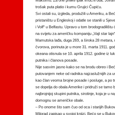
Maksimu. Za one prilike ipak imućni otac Jovan i
trošak puta platio i kumu Grujici Čupiću.
Svi ostali su, izgleda, produžili u Ameriku, a 
pristaništu u Engleskoj i odatle se stanili u Sjev
i Volf“ u Belfastu. Upravo u tom brodogradilišt
na svijetu za američku kompaniju „Vajt star lajn“
Mamutska lađa, duga 269, a široka 28 metara, n
čvorova, porinuta je u more 31. marta 1911. godi
okeana otisnula se 10. aprila 1912. godine iz l
putnika i članova posade.
Nije sasvim jasno kako se na brodu obreo i Bećo
putovanjem neke od radnika najzaslužnijih za us
kao član veoma brojne posade i posluge, a po tr
se dopelja do obala Amerike i pridruži se tamo br
najbrojnijoj skupini putnika, sirotinje, koja je u 
domognu se američke obale.
– Po onome što sam čuo od oca i starijih Bukoviča
Milorad zapisao u svojoj knjizi, Bećo se u Buko