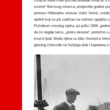
Ovaj do sada malo poznati podatak ostao je u sj
svome“ Bećovog sinovca, pretprošle godine pre
prenosi i Miloradov sinovac Vukić Vemić, medici
rijetkih koji se još zadržao na rodnom ognjištu
Početkom minulog vijeka, po prilici 1906. godine, 
da će negdje tamo, „preko okeana“, pretežno u Ame
imućni ljudi. Među njima su bila i šestorica Vemi
glasitog četovođe sa Vučjega dola i kapetana c