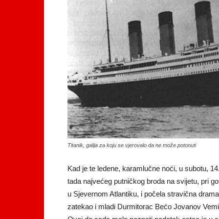
Titanik, galija za koju se vjerovalo da ne može potonuti
Kad je te ledene, karamlučne noći, u subotu, 14.
tada najvećeg putničkog broda na svijetu, pri go
u Sjevernom Atlantiku, i počela stravična drama
zatekao i mladi Durmitorac Bećo Jovanov Vemi