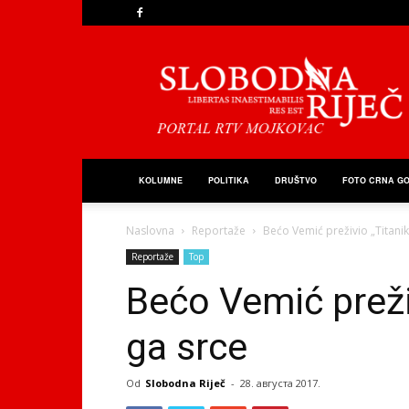
Slobodna
Riječ
KOLUMNE
POLITIKA
DRUŠTVO
FOTO CRNA G
Naslovna
Reportaže
Bećo Vemić preživio „Titanik
Reportaže
Top
Bećo Vemić preživ
ga srce
Od
Slobodna Riječ
-
28. августа 2017.