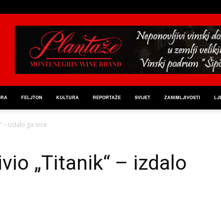
ORA
FELJTON
KULTURA
REPORTAŽE
SVIJET
ZANIMLJIVOSTI
LJ
“ – izdalo ga srce
io „Titanik“ – izdalo