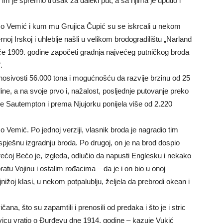
m je spremio trošak za daleki put, a sa njima je uputio i
Bećo Vemić i kum mu Grujica Čupić su se iskrcali u nekom
ernoj Irskoj i uhleblje našli u velikom brodogradilištu „Narland
u će 1909. godine započeti gradnja najvećeg putničkog broda
.
osivosti 56.000 tona i mogućnošću da razvije brzinu od 25
ne, a na svoje prvo i, nažalost, posljednje putovanje preko
uke Sautempton i prema Njujorku ponijela više od 2.220
 Vemić. Po jednoj verziji, vlasnik broda je nagradio tim
pješnu izgradnju broda. Po drugoj, on je na brod dospio
ećoj Bećo je, izgleda, odlučio da napusti Englesku i nekako
atu Vojinu i ostalim rođacima – da je i on bio u onoj
najnižoj klasi, u nekom potpalublju, željela da prebrodi okean i
na, što su zapamtili i prenosili od predaka i što je i stric
vicu vratio o Đurđevu dne 1914. godine – kazuje Vukić