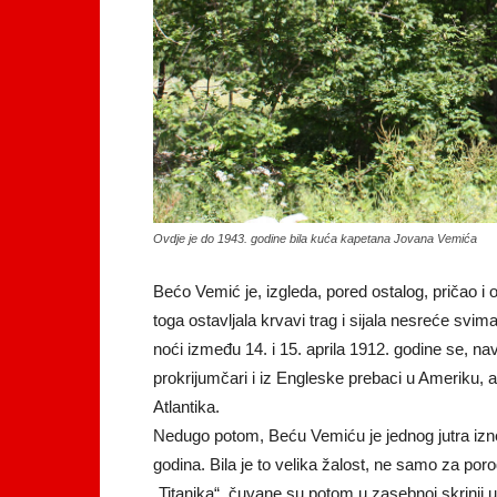
Ovdje je do 1943. godine bila kuća kapetana Jovana Vemića
Bećo Vemić je, izgleda, pored ostalog, pričao i o
toga ostavljala krvavi trag i sijala nesreće svima
noći između 14. i 15. aprila 1912. godine se, navo
prokrijumčari i iz Engleske prebaci u Ameriku, 
Atlantika.
Nedugo potom, Beću Vemiću je jednog jutra iznen
godina. Bila je to velika žalost, ne samo za p
„Titanika“, čuvane su potom u zasebnoj skrinji 