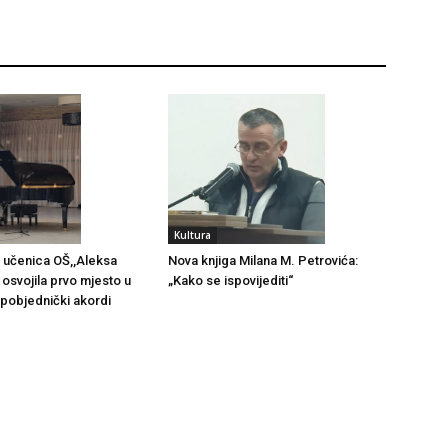
Kultura
 učenica OŠ,,Aleksa
Nova knjiga Milana M. Petrovića:
 osvojila prvo mjesto u
„Kako se ispovijediti“
i pobjednički akordi