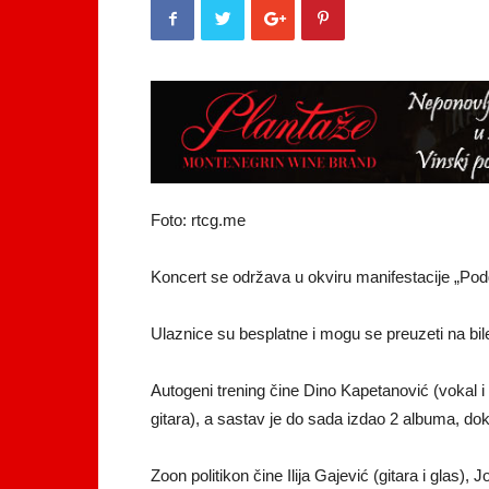
Foto: rtcg.me
Koncert se održava u okviru manifestacije „Podg
Ulaznice su besplatne i mogu se preuzeti na bi
Autogeni trening čine Dino Kapetanović (vokal i 
gitara), a sastav je do sada izdao 2 albuma, dok 
Zoon politikon čine Ilija Gajević (gitara i glas), 