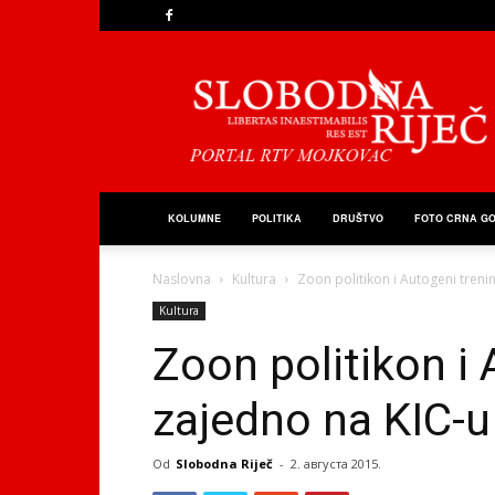
Slobodna
Riječ
KOLUMNE
POLITIKA
DRUŠTVO
FOTO CRNA G
Naslovna
Kultura
Zoon politikon i Autogeni treni
Kultura
Zoon politikon i
zajedno na KIC-u
Od
Slobodna Riječ
-
2. августа 2015.