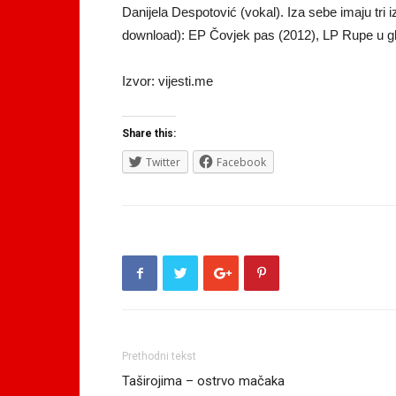
Danijela Despotović (vokal). Iza sebe imaju tri 
download): EP Čovjek pas (2012), LP Rupe u gla
Izvor: vijesti.me
Share this:
Twitter
Facebook
Prethodni tekst
Taširojima – ostrvo mačaka