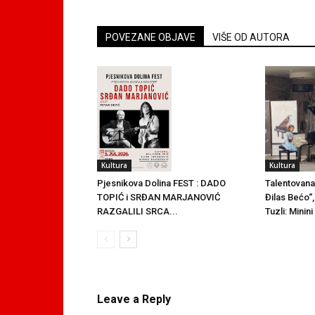
POVEZANE OBJAVE
VIŠE OD AUTORA
Kultura
Kultura
Talentovana
Pjesnikova Dolina FEST : DADO
Đilas Bećo“,
TOPIĆ i SRĐAN MARJANOVIĆ
Tuzli: Minin
RAZGALILI SRCA...
Leave a Reply