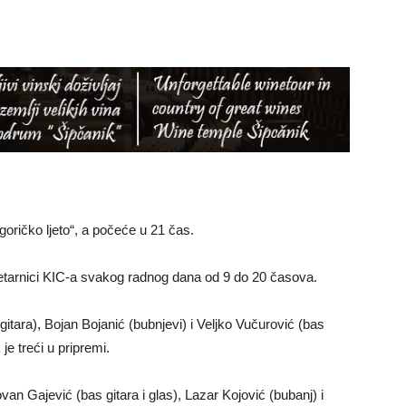
oričko ljeto“, a počeće u 21 čas.
letarnici KIC-a svakog radnog dana od 9 do 20 časova.
gitara), Bojan Bojanić (bubnjevi) i Veljko Vučurović (bas
je treći u pripremi.
Jovan Gajević (bas gitara i glas), Lazar Kojović (bubanj) i