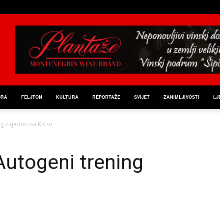
ORA
FELJTON
KULTURA
REPORTAŽE
SVIJET
ZANIMLJIVOSTI
LJ
ng zajedno na KIC-u
 Autogeni trening