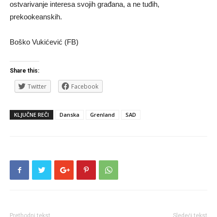
ostvarivanje interesa svojih građana, a ne tuđih,
prekookeanskih.
Boško Vukićević (FB)
Share this:
Twitter
Facebook
KLJUČNE REČI
Danska
Grenland
SAD
Prethodni tekst
Sledeći tekst