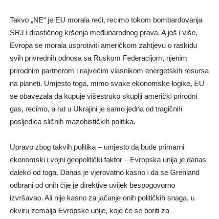
Takvo „NE“ je EU morala reći, recimo tokom bombardovanja
SRJ i drastičnog kršenja međunarodnog prava. A još i više,
Evropa se morala usprotiviti američkom zahtjevu o raskidu
svih privrednih odnosa sa Ruskom Federacijom, njenim
prirodnim partnerom i najvećim vlasnikom energetskih resursa
na planeti. Umjesto toga, mimo svake ekonomske logike, EU
se obavezala da kupuje višestruko skuplji američki prirodni
gas, recimo, a rat u Ukrajini je samo jedna od tragičnih
posljedica sličnih mazohističkih politika.
Upravo zbog takvih politika – umjesto da bude primarni
ekonomski i vojni geopolitički faktor – Evropska unija je danas
daleko od toga. Danas je vjerovatno kasno i da se Grenland
odbrani od onih čije je direktive uvijek bespogovorno
izvršavao. Ali nije kasno za jačanje onih političkih snaga, u
okviru zemalja Evropske unije, koje će se boriti za