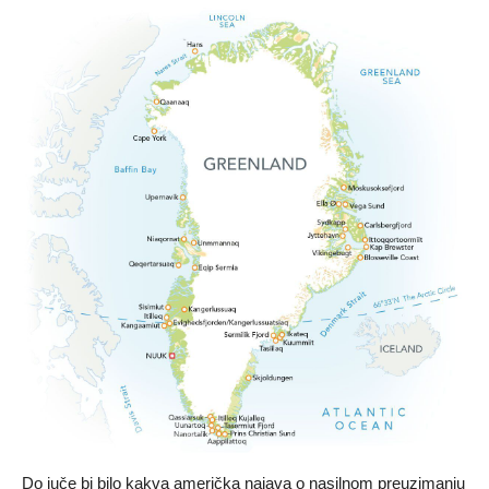
Do juče bi bilo kakva američka najava o nasilnom preuzimanju