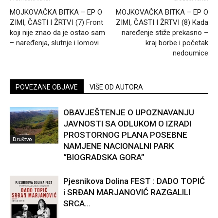
MOJKOVAČKA BITKA – EP O
MOJKOVAČKA BITKA – EP O
ZIMI, ČASTI I ŽRTVI (7) Front
ZIMI, ČASTI I ŽRTVI (8) Kada
koji nije znao da je ostao sam
naređenje stiže prekasno –
– naređenja, slutnje i lomovi
kraj borbe i početak
nedoumice
POVEZANE OBJAVE
VIŠE OD AUTORA
OBAVJEŠTENJE O UPOZNAVANJU
JAVNOSTI SA ODLUKOM O IZRADI
PROSTORNOG PLANA POSEBNE
Društvo
NAMJENE NACIONALNI PARK
“BIOGRADSKA GORA”
Pjesnikova Dolina FEST : DADO TOPIĆ
i SRĐAN MARJANOVIĆ RAZGALILI
SRCA...