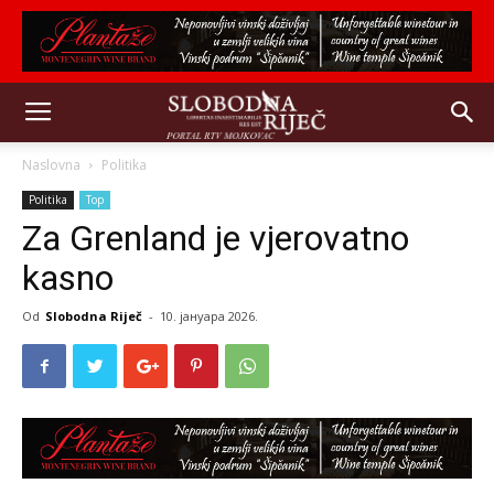
Naslovna
Politika
Politika
Top
Za Grenland je vjerovatno
kasno
Od
Slobodna Riječ
-
10. јануара 2026.