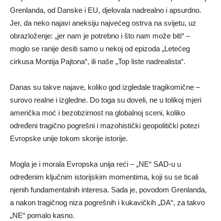
Grenlanda, od Danske i EU, djelovala nadrealno i apsurdno.
Jer, da neko najavi aneksiju najvećeg ostrva na svijetu, uz
obrazloženje: „jer nam je potrebno i što nam može biti“ –
moglo se ranije desiti samo u nekoj od epizoda „Letećeg
cirkusa Montija Pajtona“, ili naše „Top liste nadrealista“.
Danas su takve najave, koliko god izgledale tragikomične –
surovo realne i izgledne. Do toga su doveli, ne u tolikoj mjeri
američka moć i bezobzirnost na globalnoj sceni, koliko
određeni tragično pogrešni i mazohistički geopolitički potezi
Evropske unije tokom skorije istorije.
Mogla je i morala Evropska unija reći – „NE“ SAD-u u
određenim ključnim istorijskim momentima, koji su se ticali
njenih fundamentalnih interesa. Sada je, povodom Grenlanda,
a nakon tragičnog niza pogrešnih i kukavičkih „DA“, za takvo
„NE“ pomalo kasno.