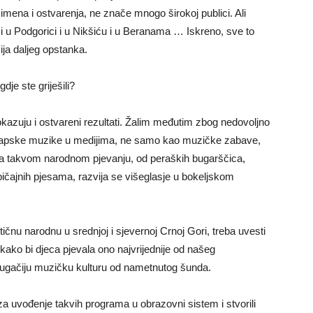
na i ostvarenja, ne znače mnogo širokoj publici. Ali
 i u Podgorici i u Nikšiću i u Beranama … Iskreno, sve to
cija daljeg opstanka.
gdje ste griješili?
pokazuju i ostvareni rezultati. Žalim međutim zbog nedovoljno
 klapske muzike u medijima, ne samo kao muzičke zabave,
 na takvom narodnom pjevanju, od peraških bugarščica,
bičajnih pjesama, razvija se višeglasje u bokeljskom
ičnu narodnu u srednjoj i sjevernoj Crnoj Gori, treba uvesti
ako bi djeca pjevala ono najvrijednije od našeg
i drugačiju muzičku kulturu od nametnutog šunda.
 za uvođenje takvih programa u obrazovni sistem i stvorili