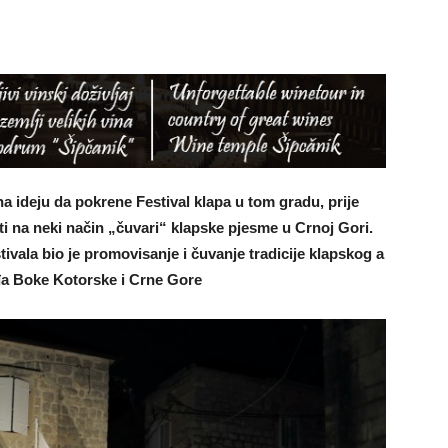
na ideju da pokrene Festival klapa u tom gradu, prije
ati na neki način „čuvari“ klapske pjesme u Crnoj Gori.
ivala bio je promovisanje i čuvanje tradicije klapskog a
eđa Boke Kotorske i Crne Gore