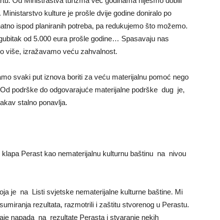
artu. Od Ministrastva turizma već godinama nijesmo dobili
Ministarstvo kulture je prošle dvije godine doniralo po
natno ispod planiranih potreba, pa redukujemo što možemo.
i gubitak od 5.000 eura prošle godine… Spasavaju nas
liko više, izražavamo veću zahvalnost.
amo svaki put iznova boriti za veću materijalnu pomoć nego
“. Od podrške do odgovarajuće materijalne podrške dug je,
 takav stalno ponavlja.
l klapa Perast kao nematerijalnu kulturnu baštinu na nivou
oja je na Listi svjetske nematerijalne kulturne baštine. Mi
iranja rezultata, razmotrili i zaštitu stvorenog u Perastu.
aje napada na rezultate Perasta i stvaranje nekih