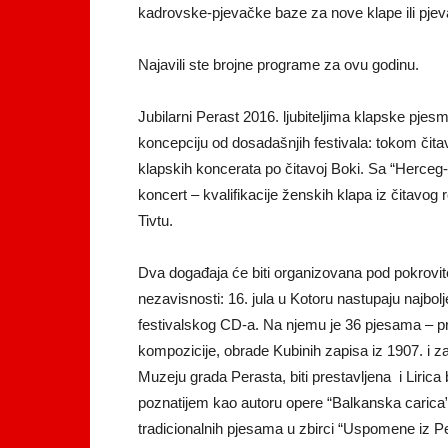
kadrovske-pjevačke baze za nove klape ili pjev
Najavili ste brojne programe za ovu godinu.
Jubilarni Perast 2016. ljubiteljima klapske pjesm
koncepciju od dosadašnjih festivala: tokom čit
klapskih koncerata po čitavoj Boki. Sa “Herceg-
koncert – kvalifikacije ženskih klapa iz čitavog r
Tivtu.
Dva događaja će biti organizovana pod pokrovi
nezavisnosti: 16. jula u Kotoru nastupaju najbo
festivalskog CD-a. Na njemu je 36 pjesama – pr
kompozicije, obrade Kubinih zapisa iz 1907. i z
Muzeju grada Perasta, biti prestavljena i Liric
poznatijem kao autoru opere “Balkanska carica”
tradicionalnih pjesama u zbirci “Uspomene iz Pe