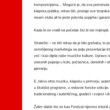
kompozicijama… Moguće je, da sva pomenuta ime
klapska publika, rekao bih, postaje sve brojnika
nisam slutio ali to jeste potvrda uspjeha i garan
Kada bi se vratili na početak što bi ste mijenjali, 
Strateški – ne bih rekao da je bilo grešaka, to 
osmišljenog marketinga na polju prezentacije
već i kao dijela naše muzičke kulture. Upravo
unisonih pojanja u kolu, počasnica, obrednih i o
pjevanju.
E, takvu etno muziku, klapsku u primorju, autent
u školske programe, u redovne horske sekcije, k
tradicionalnog i autentičnog, gradeći i svijest 
Žalim dakle što se kao Festival nijesmo izborili