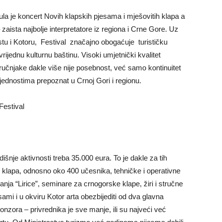
jula je koncert Novih klapskih pjesama i mješovitih klapa a
– zaista najbolje interpretatore iz regiona i Crne Gore. Uz
tu i Kotoru, Festival značajno obogaćuje turističku
rijednu kulturnu baštinu. Visoki umjetnički kvalitet
ručnjake dakle više nije posebnost, već samo kontinuitet
rijednostima prepoznat u Crnoj Gori i regionu.
Festival
šnje aktivnosti treba 35.000 eura. To je dakle za tih
0 klapa, odnosno oko 400 učesnika, tehničke i operativne
anja “Lirice”, seminare za crnogorske klape, žiri i stručne
 i u okviru Kotor arta obezbijediti od dva glavna
onzora – privrednika je sve manje, ili su najveći već