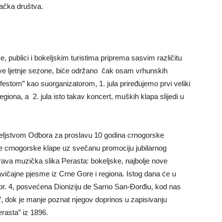
ačka društva.
e, publici i bokeljskim turistima priprema sasvim različitu
ave ljetnje sezone, biće održano čak osam vrhunskih
festom” kao suorganizatorom, 1. jula priređujemo prvi veliki
egiona, a 2. jula isto takav koncert, muških klapa slijedi u
teljstvom Odbora za proslavu 10 godina crnogorske
lje crnogorske klape uz svečanu promociju jubilarnog
ava muzička slika Perasta: bokeljske, najbolje nove
avičajne pjesme iz Crne Gore i regiona. Istog dana će u
a br. 4, posvećena Dioniziju de Sarno San-Đorđiu, kod nas
, dok je manje poznat njegov doprinos u zapisivanju
rasta” iz 1896.