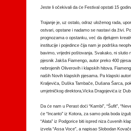
Jeste li očekivali da će Festival opstati 15 godi
Trajanje je, uz ostalo, odraz uloženog rada, up
ostvari, opstane i nadamo se nastavi da živi. 
prognozama o opstanku, već da djelujem kreativn
institucije i pojedince čija nam je podrška neop
bavimo, vrijedni poštovanja. Svakako, ni slutio n
pjesnik Jakša Fiamengo, autor preko 400 pjesam
nebrojenih Oliverovih i klapskih hitova. Fiameng
naših Novih klapskih pjesama. Pa klapski autor
Kraljevića, Duška Tambače, Dušana Šarca, pok.
umjetničkog direktora,Vicka Dragojevića iz Du
Da će nam u Perast doći “Kambi”, “Šufit”, “Neve
će “Incanto” iz Kotora, za samo pola boda izgub
“Alata” iz Podgorice biti ispred niza čuvenih kl
izvela “Assa Voce”, a napisao Slobodan Kovačev