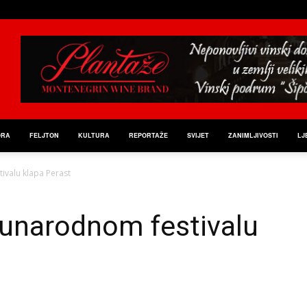
ORA
FELJTON
KULTURA
REPORTAŽE
SVIJET
ZANIMLJIVOSTI
LJ
ivalu klapa Perast
unarodnom festivalu