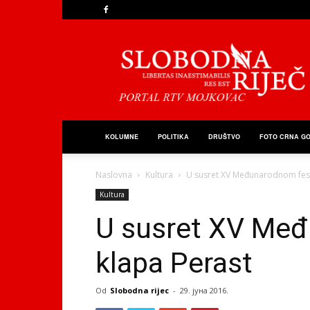
Slobodna
Riječ
KOLUMNE
POLITIKA
DRUŠTVO
FOTO CRNA G
Naslovna
Kultura
U susret XV Međunarodnom fest
Kultura
U susret XV Međ
klapa Perast
Od
Slobodna rijec
-
29. јуна 2016.