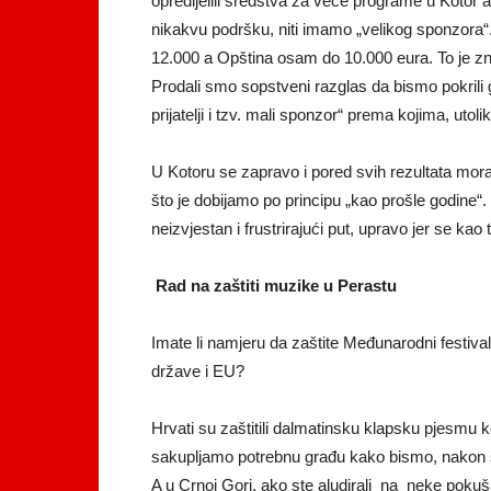
opredijelili sredstva za veće programe u Kotor 
nikakvu podršku, niti imamo „velikog sponzora“. 
12.000 a Opština osam do 10.000 eura. To je z
Prodali smo sopstveni razglas da bismo pokril
prijatelji i tzv. mali sponzor“ prema kojima, uto
U Kotoru se zapravo i pored svih rezultata mor
što je dobijamo po principu „kao prošle godine
neizvjestan i frustrirajući put, upravo jer se kao
Rad na zaštiti muzike u Perastu
Imate li namjeru da zaštite Međunarodni festiva
države i EU?
Hrvati su zaštitili dalmatinsku klapsku pjesmu k
sakupljamo potrebnu građu kako bismo, nakon sum
A u Crnoj Gori, ako ste aludirali na neke pokuš