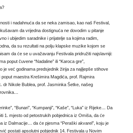
na?
ornosti i nadahnuća da se neka zamisao, kao naš Festival,
Pokušavam da vrijedna dostignuća ne dovodim u pitanje
o i ubijedim saradnike i prijatelje sa kojima radim,
hodna, da su rezultati na polju klapske muzike kojom se
isam da će se u uvažavanju Festivala pridružiti najslavniji:
a poput čuvene “Nadaline” ili “Karoca gre”,
o je već godinama predsjednik žirija za najljepše stihove
i poput maestra Krešimira Magdića, prof. Rajmira
 dr Nikole Bublea, prof. Jasminka Šetke, našeg
brovnika…
rinke”, “Bunari”, “Kumpanji”, “Kaše”, “Luka” iz Rijeke… Da
iti 1. mjesto od petostrukih pobjednica iz Omiša, da će
apa iz Dalmacije… da će pjesma “Peraški akvarel”, koju je
ić postati apsolutni pobjednik 14. Festivala u Novim