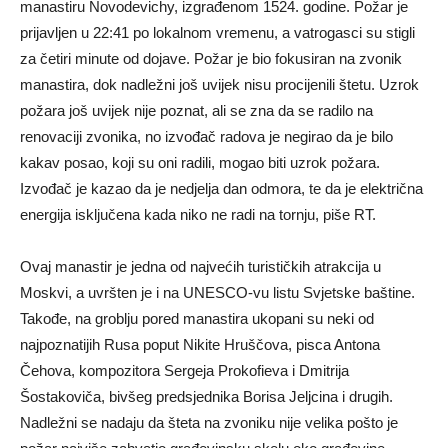
manastiru Novodevichy, izgrađenom 1524. godine. Požar je
prijavljen u 22:41 po lokalnom vremenu, a vatrogasci su stigli
za četiri minute od dojave. Požar je bio fokusiran na zvonik
manastira, dok nadležni još uvijek nisu procijenili štetu. Uzrok
požara još uvijek nije poznat, ali se zna da se radilo na
renovaciji zvonika, no izvođač radova je negirao da je bilo
kakav posao, koji su oni radili, mogao biti uzrok požara.
Izvođač je kazao da je nedjelja dan odmora, te da je električna
energija isključena kada niko ne radi na tornju, piše RT.
Ovaj manastir je jedna od najvećih turističkih atrakcija u
Moskvi, a uvršten je i na UNESCO-vu listu Svjetske baštine.
Takođe, na groblju pored manastira ukopani su neki od
najpoznatijih Rusa poput Nikite Hruščova, pisca Antona
Čehova, kompozitora Sergeja Prokofieva i Dmitrija
Šostakoviča, bivšeg predsjednika Borisa Jeljcina i drugih.
Nadležni se nadaju da šteta na zvoniku nije velika pošto je