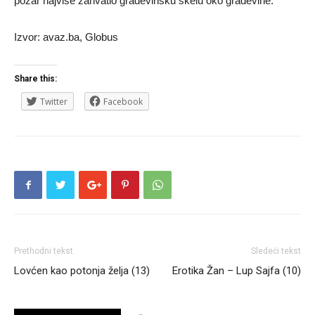
požar najviše zahvatio građevinsku skelu oko građevine.
Izvor: avaz.ba, Globus
Share this:
Twitter
Facebook
Prethodni tekst
Sledeći tekst
Lovćen kao potonja želja (13)
Erotika Žan – Lup Sajfa (10)