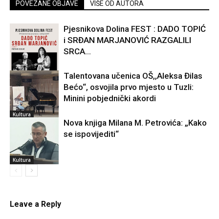
POVEZANE OBJAVE
VIŠE OD AUTORA
Pjesnikova Dolina FEST : DADO TOPIĆ
i SRĐAN MARJANOVIĆ RAZGALILI
SRCA...
Talentovana učenica OŠ,,Aleksa Đilas
Bećo“, osvojila prvo mjesto u Tuzli:
Kultura
Minini pobjednički akordi
Kultura
Nova knjiga Milana M. Petrovića: „Kako
se ispovijediti“
Kultura
Leave a Reply