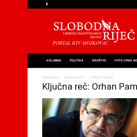
Slobodna
Riječ
KOLUMNE
POLITIKA
DRUŠTVO
FOTO CRNA G
Naslovna
Ključne reči
Orhan Pamuk
Ključna reč: Orhan Pa