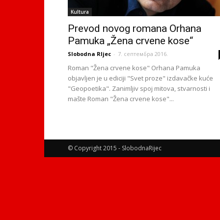
Kultura
Prevod novog romana Orhana
Pamuka „Žena crvene kose“
Slobodna RIjec
-
7. септембра 2016.
Roman "Žena crvene kose" Orhana Pamuka
objavljen je u ediciji "Svet proze" izdavačke kuće
"Geopoetika". Zanimljiv spoj mitova, stvarnosti i
mašte Roman "Žena crvene kose"...
© Copyright 2015 - SlobodnaRijec